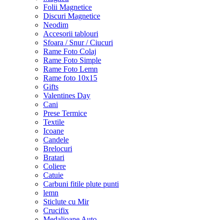
Folii Magnetice
Discuri Magnetice
Neodim
Accesorii tablouri
Sfoara / Snur / Ciucuri
Rame Foto Colaj
Rame Foto Simple
Rame Foto Lemn
Rame foto 10x15
Gifts
Valentines Day
Cani
Prese Termice
Textile
Icoane
Candele
Brelocuri
Bratari
Coliere
Catuie
Carbuni fitile plute punti
lemn
Sticlute cu Mir
Crucifix
Medalioane Auto