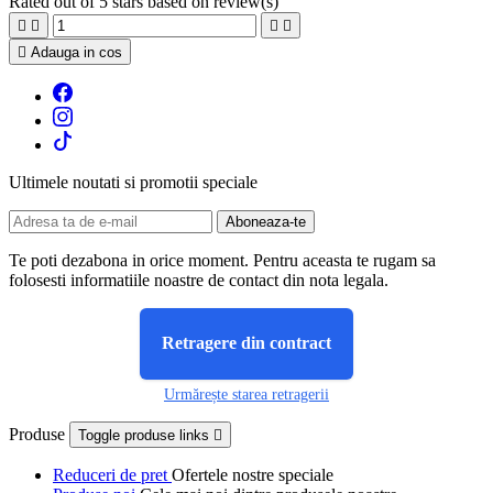
Rated
out of 5 stars based on
review(s)





Adauga in cos
Ultimele noutati si promotii speciale
Te poti dezabona in orice moment. Pentru aceasta te rugam sa
folosesti informatiile noastre de contact din nota legala.
Retragere din contract
Urmărește starea retragerii
Produse
Toggle produse links

Reduceri de pret
Ofertele nostre speciale