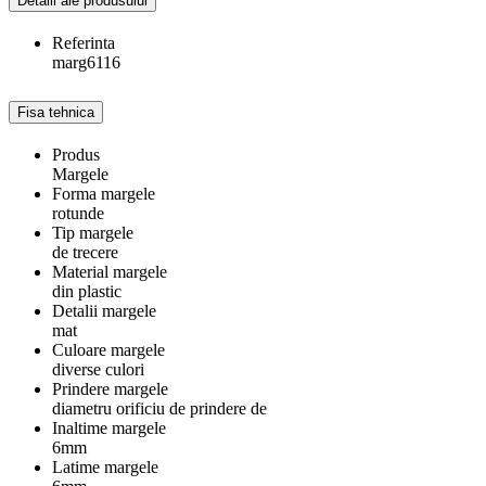
Detalii ale produsului
Referinta
marg6116
Fisa tehnica
Produs
Margele
Forma margele
rotunde
Tip margele
de trecere
Material margele
din plastic
Detalii margele
mat
Culoare margele
diverse culori
Prindere margele
diametru orificiu de prindere de
Inaltime margele
6mm
Latime margele