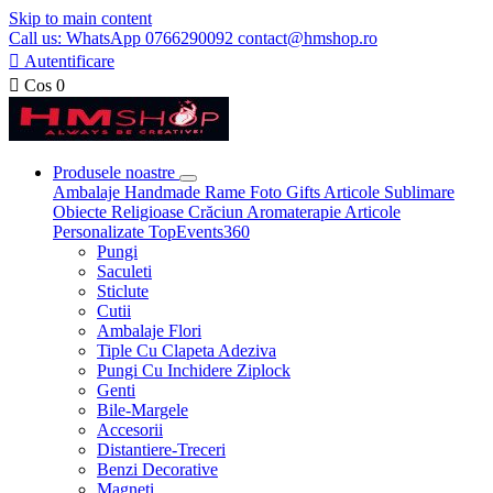
Skip to main content
Call us: WhatsApp 0766290092 contact@hmshop.ro

Autentificare

Cos
0
Produsele noastre
Ambalaje
Handmade
Rame Foto
Gifts
Articole Sublimare
Obiecte Religioase
Crăciun
Aromaterapie
Articole
Personalizate
TopEvents360
Pungi
Saculeti
Sticlute
Cutii
Ambalaje Flori
Tiple Cu Clapeta Adeziva
Pungi Cu Inchidere Ziplock
Genti
Bile-Margele
Accesorii
Distantiere-Treceri
Benzi Decorative
Magneti