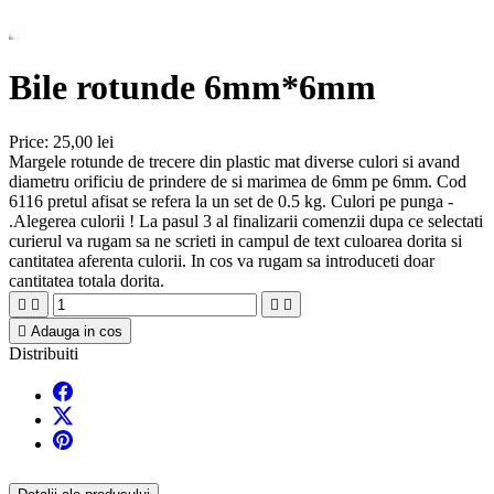
Bile rotunde 6mm*6mm
Price:
25,00 lei
Margele rotunde de trecere din plastic mat diverse culori si avand
diametru orificiu de prindere de si marimea de 6mm pe 6mm. Cod
6116 pretul afisat se refera la un set de 0.5 kg. Culori pe punga -
.Alegerea culorii ! La pasul 3 al finalizarii comenzii dupa ce selectati
curierul va rugam sa ne scrieti in campul de text culoarea dorita si
cantitatea aferenta culorii. In cos va rugam sa introduceti doar
cantitatea totala dorita.





Adauga in cos
Distribuiti