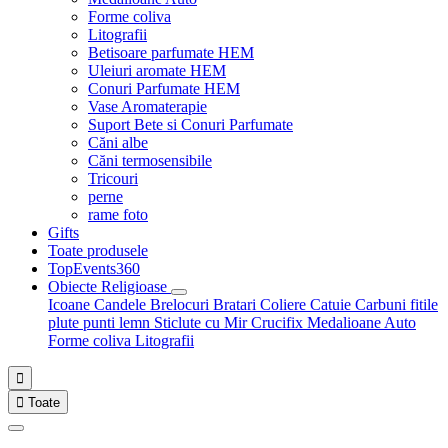
Forme coliva
Litografii
Betisoare parfumate HEM
Uleiuri aromate HEM
Conuri Parfumate HEM
Vase Aromaterapie
Suport Bete si Conuri Parfumate
Căni albe
Căni termosensibile
Tricouri
perne
rame foto
Gifts
Toate produsele
TopEvents360
Obiecte Religioase
Icoane
Candele
Brelocuri
Bratari
Coliere
Catuie
Carbuni fitile
plute punti
lemn
Sticlute cu Mir
Crucifix
Medalioane Auto
Forme coliva
Litografii


Toate