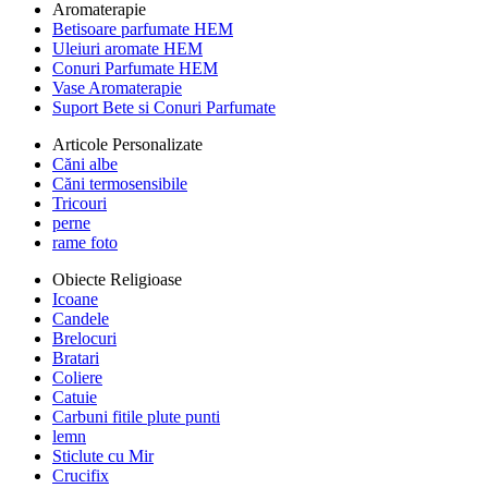
Aromaterapie
Betisoare parfumate HEM
Uleiuri aromate HEM
Conuri Parfumate HEM
Vase Aromaterapie
Suport Bete si Conuri Parfumate
Articole Personalizate
Căni albe
Căni termosensibile
Tricouri
perne
rame foto
Obiecte Religioase
Icoane
Candele
Brelocuri
Bratari
Coliere
Catuie
Carbuni fitile plute punti
lemn
Sticlute cu Mir
Crucifix