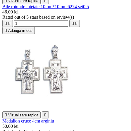

Vizualizare rapida

Bile rotunde fatetate 10mm*10mm 6274 set0.5
46,00 lei
Rated
out of 5 stars based on
review(s)





Adauga in cos

Vizualizare rapida

Medalion cruce 4cm arginiu
50,00 lei