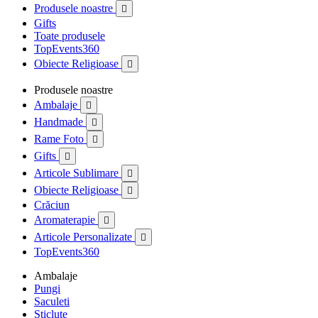
Produsele noastre

Gifts
Toate produsele
TopEvents360
Obiecte Religioase

Produsele noastre
Ambalaje

Handmade

Rame Foto

Gifts

Articole Sublimare

Obiecte Religioase

Crăciun
Aromaterapie

Articole Personalizate

TopEvents360
Ambalaje
Pungi
Saculeti
Sticlute