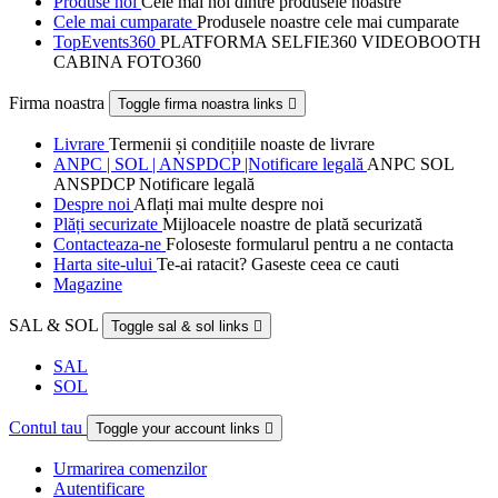
Produse noi
Cele mai noi dintre produsele noastre
Cele mai cumparate
Produsele noastre cele mai cumparate
TopEvents360
PLATFORMA SELFIE360 VIDEOBOOTH
CABINA FOTO360
Firma noastra
Toggle firma noastra links

Livrare
Termenii și condițiile noaste de livrare
ANPC | SOL | ANSPDCP |Notificare legală
ANPC SOL
ANSPDCP Notificare legală
Despre noi
Aflați mai multe despre noi
Plăți securizate
Mijloacele noastre de plată securizată
Contacteaza-ne
Foloseste formularul pentru a ne contacta
Harta site-ului
Te-ai ratacit? Gaseste ceea ce cauti
Magazine
SAL & SOL
Toggle sal & sol links

SAL
SOL
Contul tau
Toggle your account links

Urmarirea comenzilor
Autentificare