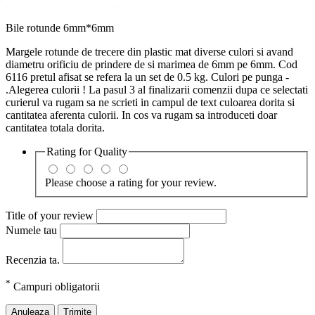
Bile rotunde 6mm*6mm
Margele rotunde de trecere din plastic mat diverse culori si avand
diametru orificiu de prindere de si marimea de 6mm pe 6mm. Cod
6116 pretul afisat se refera la un set de 0.5 kg. Culori pe punga -
.Alegerea culorii ! La pasul 3 al finalizarii comenzii dupa ce selectati
curierul va rugam sa ne scrieti in campul de text culoarea dorita si
cantitatea aferenta culorii. In cos va rugam sa introduceti doar
cantitatea totala dorita.
Rating for
Quality
Please choose a rating for your review.
Title of your review
Numele tau
Recenzia ta.
*
Campuri obligatorii
Anuleaza
Trimite