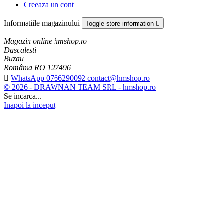
Creeaza un cont
Informatiile magazinului
Toggle store information

Magazin online hmshop.ro
Dascalesti
Buzau
România RO 127496

WhatsApp 0766290092 contact@hmshop.ro
© 2026 - DRAWNAN TEAM SRL - hmshop.ro
Se incarca...
Inapoi la inceput