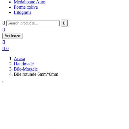
Medalioane Auto
Forme coliva
Litografii



Anuleaza


0
Acasa
Handmade
Bile-Margele
Bile rotunde 6mm*6mm