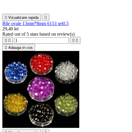

Vizualizare rapida

Bile ovale 13mm*8mm 6153 set0.5
29,40 lei
Rated
out of 5 stars based on
review(s)





Adauga in cos