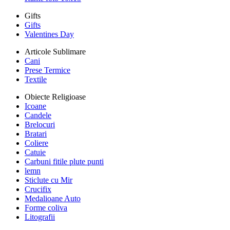
Gifts
Gifts
Valentines Day
Articole Sublimare
Cani
Prese Termice
Textile
Obiecte Religioase
Icoane
Candele
Brelocuri
Bratari
Coliere
Catuie
Carbuni fitile plute punti
lemn
Sticlute cu Mir
Crucifix
Medalioane Auto
Forme coliva
Litografii