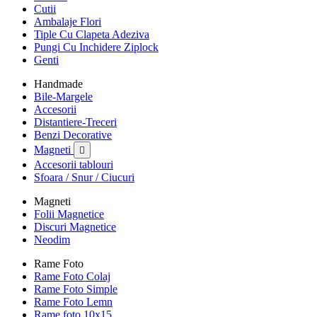
Cutii
Ambalaje Flori
Tiple Cu Clapeta Adeziva
Pungi Cu Inchidere Ziplock
Genti
Handmade
Bile-Margele
Accesorii
Distantiere-Treceri
Benzi Decorative
Magneti

Accesorii tablouri
Sfoara / Snur / Ciucuri
Magneti
Folii Magnetice
Discuri Magnetice
Neodim
Rame Foto
Rame Foto Colaj
Rame Foto Simple
Rame Foto Lemn
Rame foto 10x15