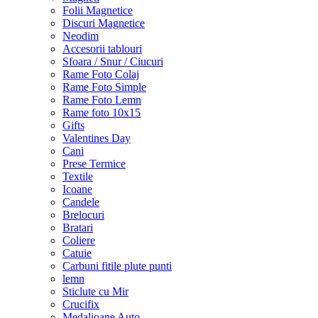
Folii Magnetice
Discuri Magnetice
Neodim
Accesorii tablouri
Sfoara / Snur / Ciucuri
Rame Foto Colaj
Rame Foto Simple
Rame Foto Lemn
Rame foto 10x15
Gifts
Valentines Day
Cani
Prese Termice
Textile
Icoane
Candele
Brelocuri
Bratari
Coliere
Catuie
Carbuni fitile plute punti
lemn
Sticlute cu Mir
Crucifix
Medalioane Auto