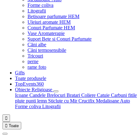
Forme coliva
Litografii
Betisoare parfumate HEM
Uleiuri aromate HEM
Conuri Parfumate HEM
Vase Aromaterapie
Suport Bete si Conuri Parfumate
Căni albe
Căni termosensibile
Tricouri
perne
rame foto
Gifts
Toate produsele
TopEvents360
Obiecte Religioase
Icoane
Candele
Brelocuri
Bratari
Coliere
Catuie
Carbuni fitile
plute punti
lemn
Sticlute cu Mir
Crucifix
Medalioane Auto
Forme coliva
Litografii


Toate