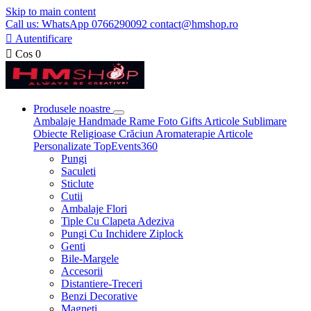
Skip to main content
Call us: WhatsApp 0766290092 contact@hmshop.ro

Autentificare

Cos
0
Produsele noastre
Ambalaje
Handmade
Rame Foto
Gifts
Articole Sublimare
Obiecte Religioase
Crăciun
Aromaterapie
Articole
Personalizate
TopEvents360
Pungi
Saculeti
Sticlute
Cutii
Ambalaje Flori
Tiple Cu Clapeta Adeziva
Pungi Cu Inchidere Ziplock
Genti
Bile-Margele
Accesorii
Distantiere-Treceri
Benzi Decorative
Magneti