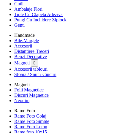
Cutii
Ambalaje Flori
Tiple Cu Clapeta Adeziva
Pungi Cu Inchidere Ziplock
Genti
Handmade
Bile-Margele
Accesorii
Distantiere-Treceri
Benzi Decorative
Magneti

Accesorii tablouri
Sfoara / Snur / Ciucuri
Magneti
Folii Magnetice
Discuri Magnetice
Neodim
Rame Foto
Rame Foto Colaj
Rame Foto Simple
Rame Foto Lemn
Rame foto 10x15