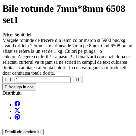
Bile rotunde 7mm*8mm 6508
set1
Price:
56,40 lei
Margele rotunde de trecere din lemn color maron si 5900 buc/kg
avand orificiu 2.5mm si marimea de 7mm pe 8mm. Cod 6508 pretul
afisat se refera la un set de 1 kg. Culori pe punga - o
culoare.Alegerea culorii ! La pasul 3 al finalizarii comenzii dupa ce
selectati curierul va rugam sa ne scrieti in campul de text culoarea
dorita si cantitatea aferenta culorii. In cos va rugam sa introduceti
doar cantitatea totala dorita.





Adauga in cos
Distribuiti
Detalii ale produsului