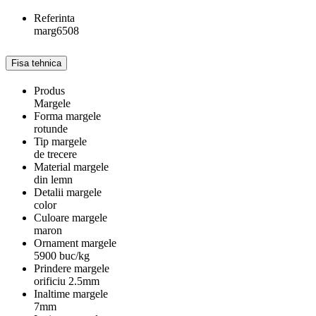
Referinta
marg6508
Fisa tehnica
Produs
Margele
Forma margele
rotunde
Tip margele
de trecere
Material margele
din lemn
Detalii margele
color
Culoare margele
maron
Ornament margele
5900 buc/kg
Prindere margele
orificiu 2.5mm
Inaltime margele
7mm