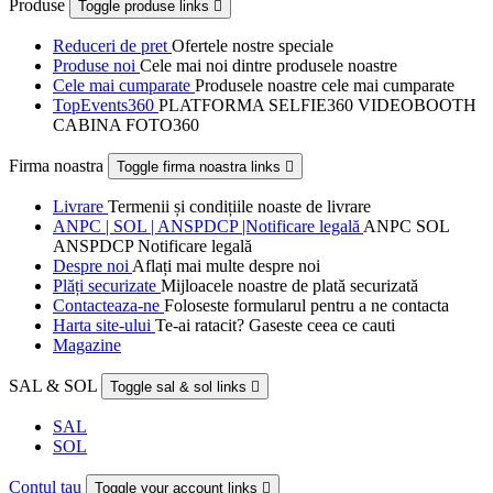
Produse
Toggle produse links

Reduceri de pret
Ofertele nostre speciale
Produse noi
Cele mai noi dintre produsele noastre
Cele mai cumparate
Produsele noastre cele mai cumparate
TopEvents360
PLATFORMA SELFIE360 VIDEOBOOTH
CABINA FOTO360
Firma noastra
Toggle firma noastra links

Livrare
Termenii și condițiile noaste de livrare
ANPC | SOL | ANSPDCP |Notificare legală
ANPC SOL
ANSPDCP Notificare legală
Despre noi
Aflați mai multe despre noi
Plăți securizate
Mijloacele noastre de plată securizată
Contacteaza-ne
Foloseste formularul pentru a ne contacta
Harta site-ului
Te-ai ratacit? Gaseste ceea ce cauti
Magazine
SAL & SOL
Toggle sal & sol links

SAL
SOL
Contul tau
Toggle your account links
