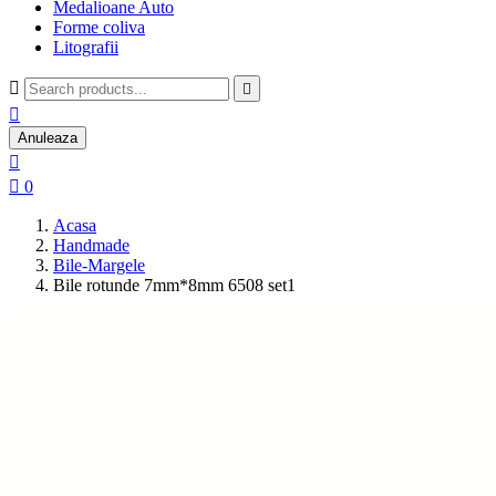
Medalioane Auto
Forme coliva
Litografii



Anuleaza


0
Acasa
Handmade
Bile-Margele
Bile rotunde 7mm*8mm 6508 set1