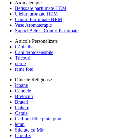
Aromaterapie
Betisoare parfumate HEM
Uleiuri aromate HEM
Conuri Parfumate HEM
Vase Aromaterapie
Suport Bete si Conuri Parfumate
Articole Personalizate
Căni albe
Căni termosensibile
Tricouri
perne
rame foto
Obiecte Religioase
Icoane
Candele
Brelocuri
Bratari
Coliere
Catuie
Carbuni fitile plute punti
lemn
Sticlute cu Mir
Crucifix