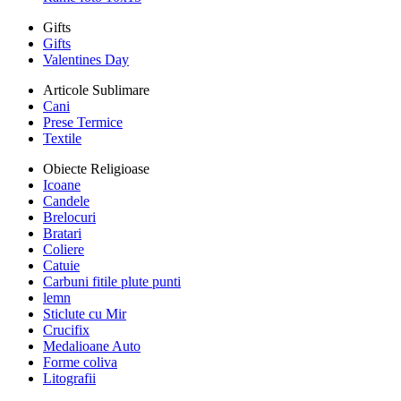
Gifts
Gifts
Valentines Day
Articole Sublimare
Cani
Prese Termice
Textile
Obiecte Religioase
Icoane
Candele
Brelocuri
Bratari
Coliere
Catuie
Carbuni fitile plute punti
lemn
Sticlute cu Mir
Crucifix
Medalioane Auto
Forme coliva
Litografii