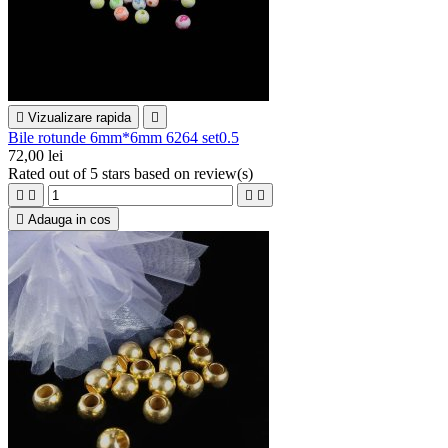

Vizualizare rapida

Bile rotunde 6mm*6mm 6264 set0.5
72,00 lei
Rated
out of 5 stars based on
review(s)





Adauga in cos