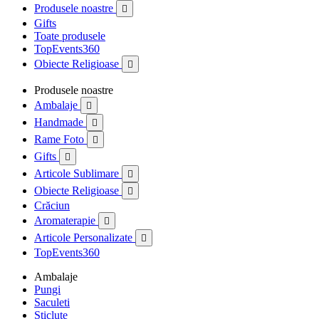
Produsele noastre

Gifts
Toate produsele
TopEvents360
Obiecte Religioase

Produsele noastre
Ambalaje

Handmade

Rame Foto

Gifts

Articole Sublimare

Obiecte Religioase

Crăciun
Aromaterapie

Articole Personalizate

TopEvents360
Ambalaje
Pungi
Saculeti
Sticlute