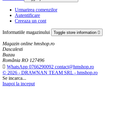
Urmarirea comenzilor
Autentificare
Creeaza un cont
Informatiile magazinului
Toggle store information

Magazin online hmshop.ro
Dascalesti
Buzau
România RO 127496

WhatsApp 0766290092 contact@hmshop.ro
© 2026 - DRAWNAN TEAM SRL - hmshop.ro
Se incarca...
Inapoi la inceput