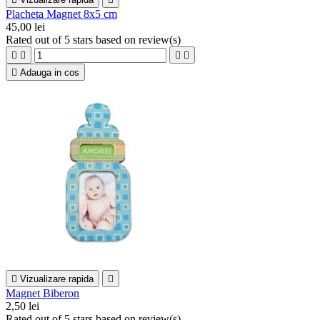
Placheta Magnet 8x5 cm
45,00 lei
Rated
out of 5 stars based on
review(s)





Adauga in cos

Vizualizare rapida

Magnet Biberon
2,50 lei
Rated
out of 5 stars based on
review(s)