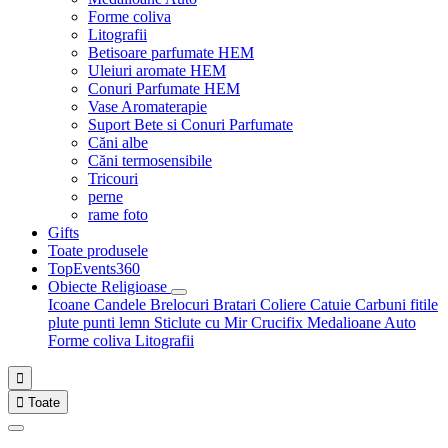
Forme coliva
Litografii
Betisoare parfumate HEM
Uleiuri aromate HEM
Conuri Parfumate HEM
Vase Aromaterapie
Suport Bete si Conuri Parfumate
Căni albe
Căni termosensibile
Tricouri
perne
rame foto
Gifts
Toate produsele
TopEvents360
Obiecte Religioase
Icoane
Candele
Brelocuri
Bratari
Coliere
Catuie
Carbuni fitile
plute punti
lemn
Sticlute cu Mir
Crucifix
Medalioane Auto
Forme coliva
Litografii


Toate