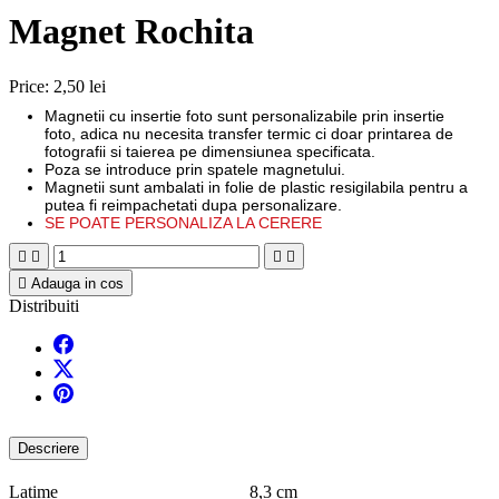
Magnet Rochita
Price:
2,50 lei
Magnetii cu insertie foto sunt personalizabile prin insertie
foto, adica nu necesita transfer termic ci doar printarea de
fotografii si taierea pe dimensiunea specificata.
Poza se introduce prin spatele magnetului.
Magnetii sunt ambalati in folie de plastic resigilabila pentru a
putea fi reimpachetati dupa personalizare.
SE POATE PERSONALIZA LA CERERE





Adauga in cos
Distribuiti
Descriere
Latime 8,3 cm