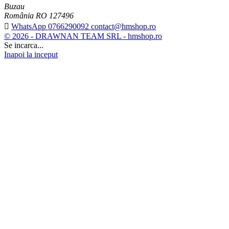
Buzau
România RO 127496

WhatsApp 0766290092 contact@hmshop.ro
© 2026 - DRAWNAN TEAM SRL - hmshop.ro
Se incarca...
Inapoi la inceput