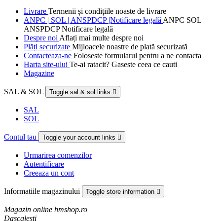
Livrare
Termenii și condițiile noaste de livrare
ANPC | SOL | ANSPDCP |Notificare legală
ANPC SOL
ANSPDCP Notificare legală
Despre noi
Aflați mai multe despre noi
Plăți securizate
Mijloacele noastre de plată securizată
Contacteaza-ne
Foloseste formularul pentru a ne contacta
Harta site-ului
Te-ai ratacit? Gaseste ceea ce cauti
Magazine
SAL & SOL
Toggle sal & sol links

SAL
SOL
Contul tau
Toggle your account links

Urmarirea comenzilor
Autentificare
Creeaza un cont
Informatiile magazinului
Toggle store information

Magazin online hmshop.ro
Dascalesti