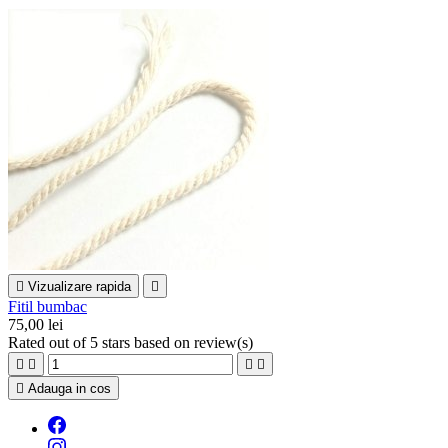

Vizualizare rapida

Fitil bumbac
75,00 lei
Rated
out of 5 stars based on
review(s)





Adauga in cos