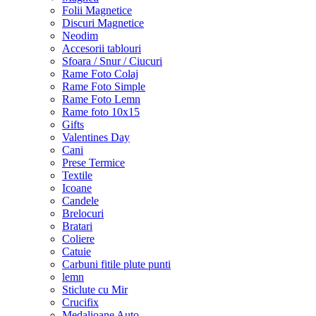
Folii Magnetice
Discuri Magnetice
Neodim
Accesorii tablouri
Sfoara / Snur / Ciucuri
Rame Foto Colaj
Rame Foto Simple
Rame Foto Lemn
Rame foto 10x15
Gifts
Valentines Day
Cani
Prese Termice
Textile
Icoane
Candele
Brelocuri
Bratari
Coliere
Catuie
Carbuni fitile plute punti
lemn
Sticlute cu Mir
Crucifix
Medalioane Auto