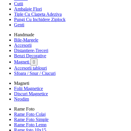
Cutii
Ambalaje Flori
Tiple Cu Clapeta Adeziva
Pungi Cu Inchidere Ziplock
Genti
Handmade
Bile-Margele
Accesorii
Distantiere-Treceri
Benzi Decorative
Magneti

Accesorii tablouri
Sfoara / Snur / Ciucuri
Magneti
Folii Magnetice
Discuri Magnetice
Neodim
Rame Foto
Rame Foto Colaj
Rame Foto Simple
Rame Foto Lemn
Rame foto 10x15