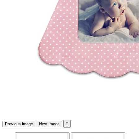
Previous image
Next image
