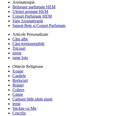
Aromaterapie
Betisoare parfumate HEM
Uleiuri aromate HEM
Conuri Parfumate HEM
Vase Aromaterapie
Suport Bete si Conuri Parfumate
Articole Personalizate
Căni albe
Căni termosensibile
Tricouri
perne
rame foto
Obiecte Religioase
Icoane
Candele
Brelocuri
Bratari
Coliere
Catuie
Carbuni fitile plute punti
lemn
Sticlute cu Mir
Crucifix