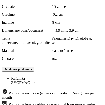
Greutate 15 grame
Grosime 0,2 cm
Inaltime 8 cm
Dimensiune poza/document 3,9 cm x 3,9 cm
Tema Valentines Day, Dragobete,
aniversare, nou-nascut, gradinite, scoli
Material cauciuc/hartie
Culoare roz
Detalii ale produsului
Referinta
ZVGPMAG-roc
Politica de securitate (editeaza cu modulul Reasigurare pentru
clienti)
Politica de livrare (editeaza cu modulul Reasigurare pentru