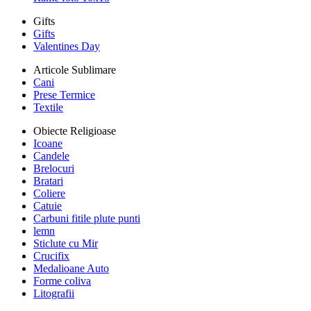
Gifts
Gifts
Valentines Day
Articole Sublimare
Cani
Prese Termice
Textile
Obiecte Religioase
Icoane
Candele
Brelocuri
Bratari
Coliere
Catuie
Carbuni fitile plute punti
lemn
Sticlute cu Mir
Crucifix
Medalioane Auto
Forme coliva
Litografii