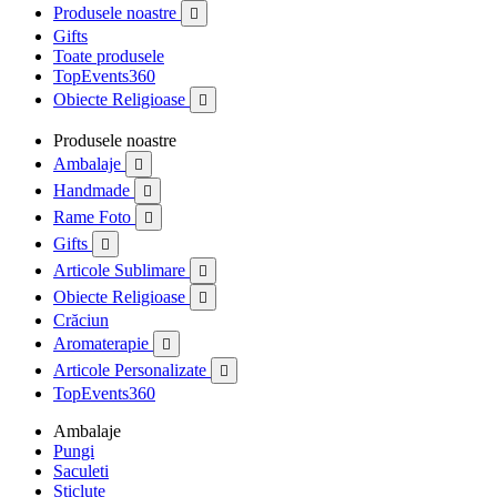
Produsele noastre

Gifts
Toate produsele
TopEvents360
Obiecte Religioase

Produsele noastre
Ambalaje

Handmade

Rame Foto

Gifts

Articole Sublimare

Obiecte Religioase

Crăciun
Aromaterapie

Articole Personalizate

TopEvents360
Ambalaje
Pungi
Saculeti
Sticlute