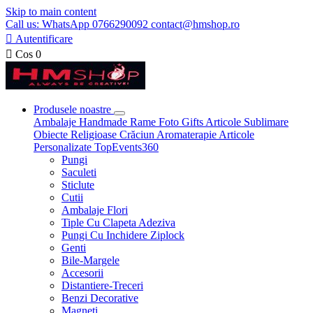
Skip to main content
Call us: WhatsApp 0766290092 contact@hmshop.ro

Autentificare

Cos
0
Produsele noastre
Ambalaje
Handmade
Rame Foto
Gifts
Articole Sublimare
Obiecte Religioase
Crăciun
Aromaterapie
Articole
Personalizate
TopEvents360
Pungi
Saculeti
Sticlute
Cutii
Ambalaje Flori
Tiple Cu Clapeta Adeziva
Pungi Cu Inchidere Ziplock
Genti
Bile-Margele
Accesorii
Distantiere-Treceri
Benzi Decorative
Magneti