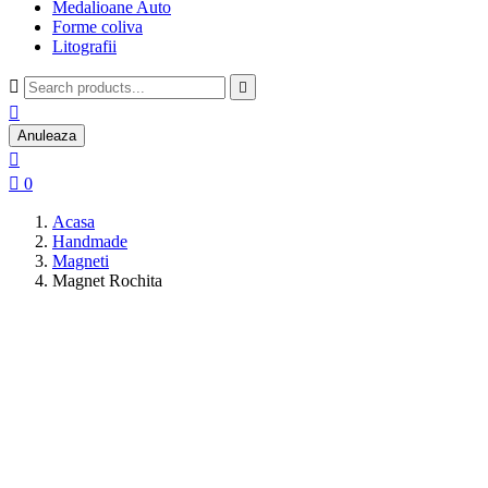
Medalioane Auto
Forme coliva
Litografii



Anuleaza


0
Acasa
Handmade
Magneti
Magnet Rochita