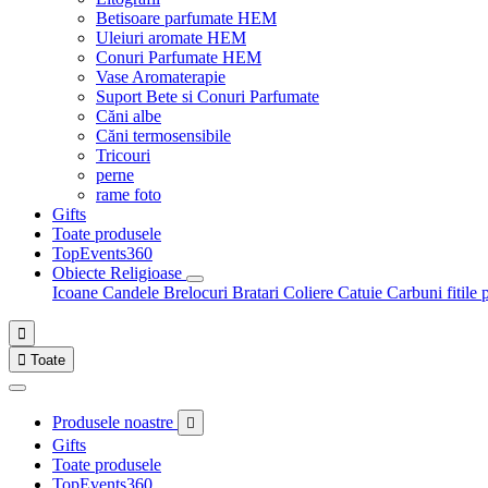
Betisoare parfumate HEM
Uleiuri aromate HEM
Conuri Parfumate HEM
Vase Aromaterapie
Suport Bete si Conuri Parfumate
Căni albe
Căni termosensibile
Tricouri
perne
rame foto
Gifts
Toate produsele
TopEvents360
Obiecte Religioase
Icoane
Candele
Brelocuri
Bratari
Coliere
Catuie
Carbuni fitile 


Toate
Produsele noastre

Gifts
Toate produsele
TopEvents360