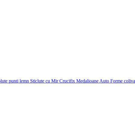
plute punti
lemn
Sticlute cu Mir
Crucifix
Medalioane Auto
Forme coliv