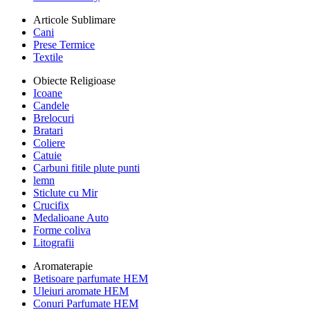
Articole Sublimare
Cani
Prese Termice
Textile
Obiecte Religioase
Icoane
Candele
Brelocuri
Bratari
Coliere
Catuie
Carbuni fitile plute punti
lemn
Sticlute cu Mir
Crucifix
Medalioane Auto
Forme coliva
Litografii
Aromaterapie
Betisoare parfumate HEM
Uleiuri aromate HEM
Conuri Parfumate HEM