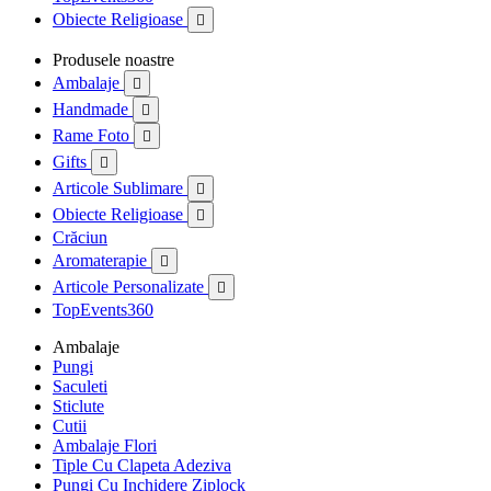
Obiecte Religioase

Produsele noastre
Ambalaje

Handmade

Rame Foto

Gifts

Articole Sublimare

Obiecte Religioase

Crăciun
Aromaterapie

Articole Personalizate

TopEvents360
Ambalaje
Pungi
Saculeti
Sticlute
Cutii
Ambalaje Flori
Tiple Cu Clapeta Adeziva
Pungi Cu Inchidere Ziplock