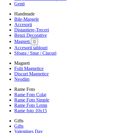
Genti
Handmade
Bile-Margele
Accesorii
Distantiere-Treceri
Benzi Decorative
Magneti

Accesorii tablouri
Sfoara / Snur / Ciucuri
Magneti
Folii Magnetice
Discuri Magnetice
Neodim
Rame Foto
Rame Foto Colaj
Rame Foto Simple
Rame Foto Lemn
Rame foto 10x15
Gifts
Gifts
Valentines Day