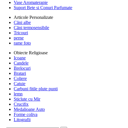
Vase Aromaterapie
Suport Bete si Conuri Parfumate
Articole Personalizate
Căni albe
Căni termosensibile
Tricouri
perne
rame foto
Obiecte Religioase
Icoane
Candele
Brelocuri
Bratari
Coliere
Catuie
Carbuni fitile plute punti
lemn
Sticlute cu Mir
Crucifix
Medalioane Auto
Forme coliva
Litografii