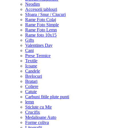
Neodim
Accesorii tablouri
Sfoara / Snur / Ciucuri
Rame Foto Colaj
Rame Foto Simple
Rame Foto Lemn
Rame foto 10x15
Gifts
Valentines Day
Cani
Prese Termice
Textile
Icoane
Candele
Brelocuri
Bratari
Coliere
Catuie
Carbuni fitile plute punti
lemn
Sticlute cu Mir
Crucifix
Medalioane Auto
Forme coliva
Litografii