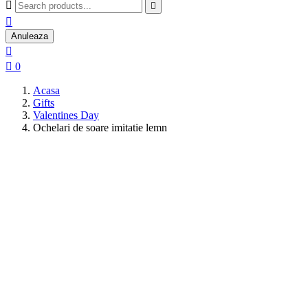



Anuleaza


0
Acasa
Gifts
Valentines Day
Ochelari de soare imitatie lemn