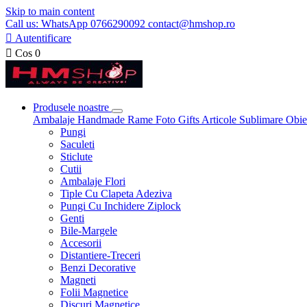
Skip to main content
Call us: WhatsApp 0766290092 contact@hmshop.ro

Autentificare

Cos
0
Produsele noastre
Ambalaje
Handmade
Rame Foto
Gifts
Articole Sublimare
Obie
Pungi
Saculeti
Sticlute
Cutii
Ambalaje Flori
Tiple Cu Clapeta Adeziva
Pungi Cu Inchidere Ziplock
Genti
Bile-Margele
Accesorii
Distantiere-Treceri
Benzi Decorative
Magneti
Folii Magnetice
Discuri Magnetice