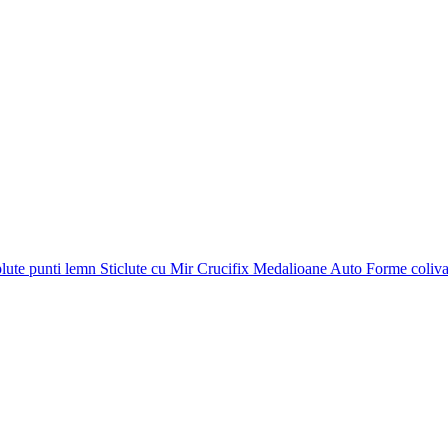
plute punti
lemn
Sticlute cu Mir
Crucifix
Medalioane Auto
Forme coliv