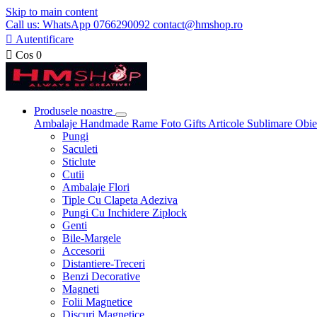
Skip to main content
Call us: WhatsApp 0766290092 contact@hmshop.ro

Autentificare

Cos
0
Produsele noastre
Ambalaje
Handmade
Rame Foto
Gifts
Articole Sublimare
Obie
Pungi
Saculeti
Sticlute
Cutii
Ambalaje Flori
Tiple Cu Clapeta Adeziva
Pungi Cu Inchidere Ziplock
Genti
Bile-Margele
Accesorii
Distantiere-Treceri
Benzi Decorative
Magneti
Folii Magnetice
Discuri Magnetice