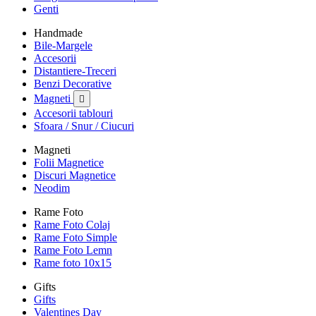
Genti
Handmade
Bile-Margele
Accesorii
Distantiere-Treceri
Benzi Decorative
Magneti

Accesorii tablouri
Sfoara / Snur / Ciucuri
Magneti
Folii Magnetice
Discuri Magnetice
Neodim
Rame Foto
Rame Foto Colaj
Rame Foto Simple
Rame Foto Lemn
Rame foto 10x15
Gifts
Gifts
Valentines Day