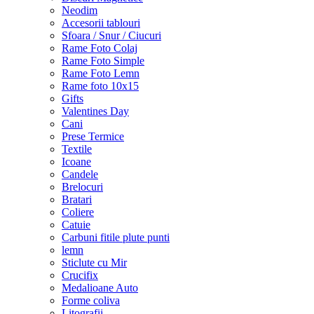
Neodim
Accesorii tablouri
Sfoara / Snur / Ciucuri
Rame Foto Colaj
Rame Foto Simple
Rame Foto Lemn
Rame foto 10x15
Gifts
Valentines Day
Cani
Prese Termice
Textile
Icoane
Candele
Brelocuri
Bratari
Coliere
Catuie
Carbuni fitile plute punti
lemn
Sticlute cu Mir
Crucifix
Medalioane Auto
Forme coliva
Litografii