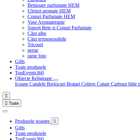
Betisoare parfumate HEM
Uleiuri aromate HEM
Conuri Parfumate HEM
Vase Aromaterapie
Suport Bete si Conuri Parfumate
Căni albe
Căni termosensibile
Tricouri
perne
rame foto
Gifts
Toate produsele
TopEvents360
Obiecte Religioase
Icoane
Candele
Brelocuri
Bratari
Coliere
Catuie
Carbuni fitile 


Toate
Produsele noastre

Gifts
Toate produsele
TopEvents360