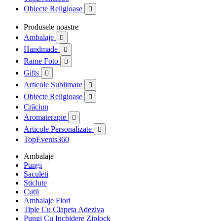
Obiecte Religioase

Produsele noastre
Ambalaje

Handmade

Rame Foto

Gifts

Articole Sublimare

Obiecte Religioase

Crăciun
Aromaterapie

Articole Personalizate

TopEvents360
Ambalaje
Pungi
Saculeti
Sticlute
Cutii
Ambalaje Flori
Tiple Cu Clapeta Adeziva
Pungi Cu Inchidere Ziplock