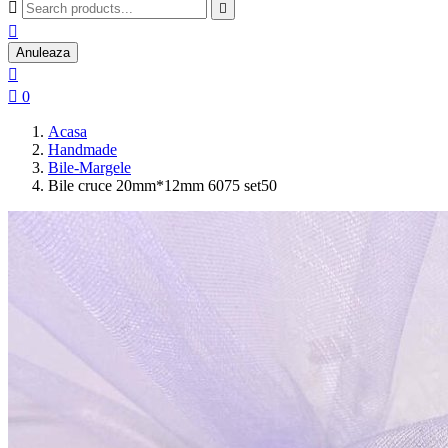



Anuleaza


0
Acasa
Handmade
Bile-Margele
Bile cruce 20mm*12mm 6075 set50