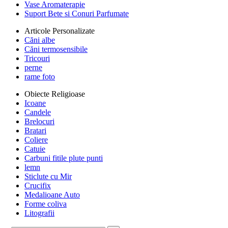
Vase Aromaterapie
Suport Bete si Conuri Parfumate
Articole Personalizate
Căni albe
Căni termosensibile
Tricouri
perne
rame foto
Obiecte Religioase
Icoane
Candele
Brelocuri
Bratari
Coliere
Catuie
Carbuni fitile plute punti
lemn
Sticlute cu Mir
Crucifix
Medalioane Auto
Forme coliva
Litografii