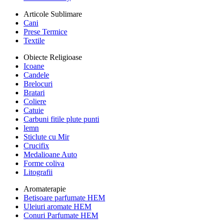
Articole Sublimare
Cani
Prese Termice
Textile
Obiecte Religioase
Icoane
Candele
Brelocuri
Bratari
Coliere
Catuie
Carbuni fitile plute punti
lemn
Sticlute cu Mir
Crucifix
Medalioane Auto
Forme coliva
Litografii
Aromaterapie
Betisoare parfumate HEM
Uleiuri aromate HEM
Conuri Parfumate HEM