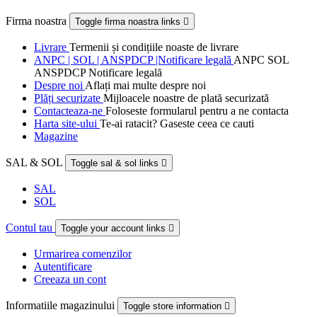
Firma noastra
Toggle firma noastra links

Livrare
Termenii și condițiile noaste de livrare
ANPC | SOL | ANSPDCP |Notificare legală
ANPC SOL
ANSPDCP Notificare legală
Despre noi
Aflați mai multe despre noi
Plăți securizate
Mijloacele noastre de plată securizată
Contacteaza-ne
Foloseste formularul pentru a ne contacta
Harta site-ului
Te-ai ratacit? Gaseste ceea ce cauti
Magazine
SAL & SOL
Toggle sal & sol links

SAL
SOL
Contul tau
Toggle your account links

Urmarirea comenzilor
Autentificare
Creeaza un cont
Informatiile magazinului
Toggle store information
