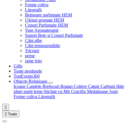
Forme coliva
Litografii
Betisoare parfumate HEM
Uleiuri aromate HEM
Conuri Parfumate HEM
Vase Aromaterapie
Suport Bete si Conuri Parfumate
Căni albe
Căni termosensibile
Tricouri
perne
rame foto
Gifts
Toate produsele
TopEvents360
Obiecte Religioase
Icoane
Candele
Brelocuri
Bratari
Coliere
Catuie
Carbuni fitile
plute punti
lemn
Sticlute cu Mir
Crucifix
Medalioane Auto
Forme coliva
Litografii


Toate