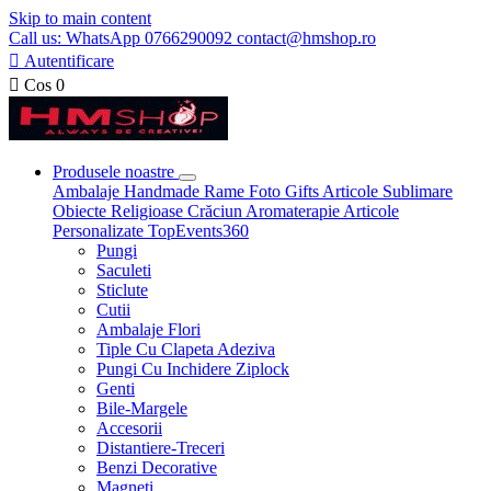
Skip to main content
Call us: WhatsApp 0766290092 contact@hmshop.ro

Autentificare

Cos
0
Produsele noastre
Ambalaje
Handmade
Rame Foto
Gifts
Articole Sublimare
Obiecte Religioase
Crăciun
Aromaterapie
Articole
Personalizate
TopEvents360
Pungi
Saculeti
Sticlute
Cutii
Ambalaje Flori
Tiple Cu Clapeta Adeziva
Pungi Cu Inchidere Ziplock
Genti
Bile-Margele
Accesorii
Distantiere-Treceri
Benzi Decorative
Magneti