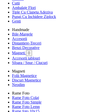
Cutii
Ambalaje Flori
Tiple Cu Clapeta Adeziva
Pungi Cu Inchidere Ziplock
Genti
Handmade
Bile-Margele
Accesorii
Distantiere-Treceri
Benzi Decorative
Magneti

Accesorii tablouri
Sfoara / Snur / Ciucuri
Magneti
Folii Magnetice
Discuri Magnetice
Neodim
Rame Foto
Rame Foto Colaj
Rame Foto Simple
Rame Foto Lemn
Rame foto 10x15