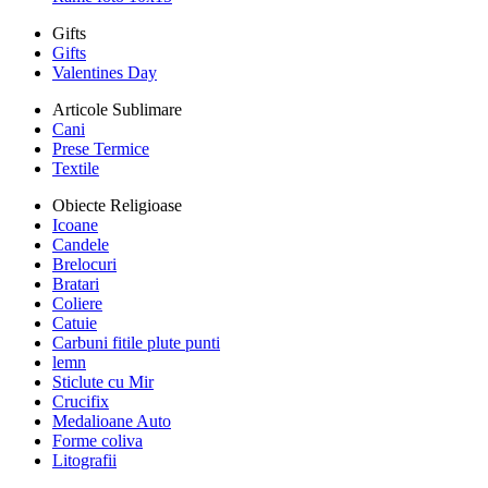
Gifts
Gifts
Valentines Day
Articole Sublimare
Cani
Prese Termice
Textile
Obiecte Religioase
Icoane
Candele
Brelocuri
Bratari
Coliere
Catuie
Carbuni fitile plute punti
lemn
Sticlute cu Mir
Crucifix
Medalioane Auto
Forme coliva
Litografii