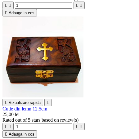





Adauga in cos

Vizualizare rapida

Cutie din lemn 12.5cm
25,00 lei
Rated
out of 5 stars based on
review(s)





Adauga in cos