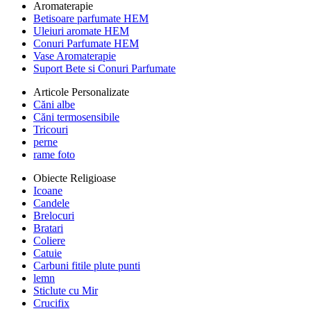
Aromaterapie
Betisoare parfumate HEM
Uleiuri aromate HEM
Conuri Parfumate HEM
Vase Aromaterapie
Suport Bete si Conuri Parfumate
Articole Personalizate
Căni albe
Căni termosensibile
Tricouri
perne
rame foto
Obiecte Religioase
Icoane
Candele
Brelocuri
Bratari
Coliere
Catuie
Carbuni fitile plute punti
lemn
Sticlute cu Mir
Crucifix