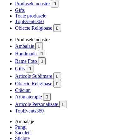
Produsele noastre

Gifts
Toate produsele
TopEvents360
Obiecte Religioase

Produsele noastre
Ambalaje

Handmade

Rame Foto

Gifts

Articole Sublimare

Obiecte Religioase

Crăciun
Aromaterapie

Articole Personalizate

TopEvents360
Ambalaje
Pungi
Saculeti
Sticlute