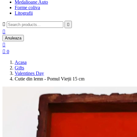
Medalioane Auto
Forme coliva
Litografii



Anuleaza


0
Acasa
Gifts
Valentines Day
Cutie din lemn - Pomul Vieții 15 cm