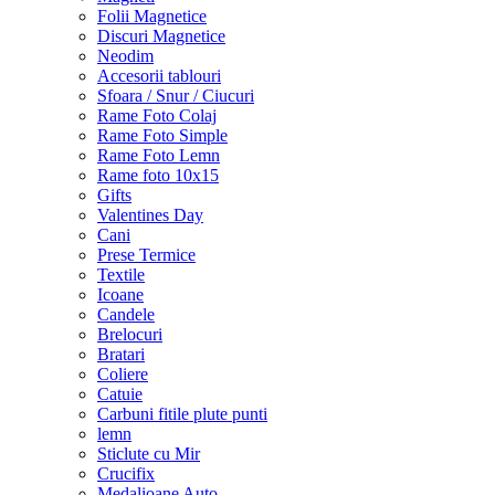
Folii Magnetice
Discuri Magnetice
Neodim
Accesorii tablouri
Sfoara / Snur / Ciucuri
Rame Foto Colaj
Rame Foto Simple
Rame Foto Lemn
Rame foto 10x15
Gifts
Valentines Day
Cani
Prese Termice
Textile
Icoane
Candele
Brelocuri
Bratari
Coliere
Catuie
Carbuni fitile plute punti
lemn
Sticlute cu Mir
Crucifix
Medalioane Auto