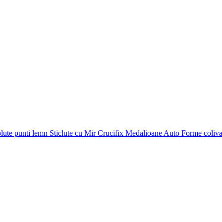
plute punti
lemn
Sticlute cu Mir
Crucifix
Medalioane Auto
Forme coliv