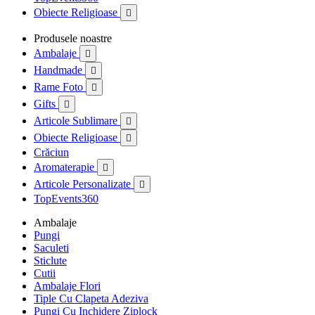
Obiecte Religioase

Produsele noastre
Ambalaje

Handmade

Rame Foto

Gifts

Articole Sublimare

Obiecte Religioase

Crăciun
Aromaterapie

Articole Personalizate

TopEvents360
Ambalaje
Pungi
Saculeti
Sticlute
Cutii
Ambalaje Flori
Tiple Cu Clapeta Adeziva
Pungi Cu Inchidere Ziplock