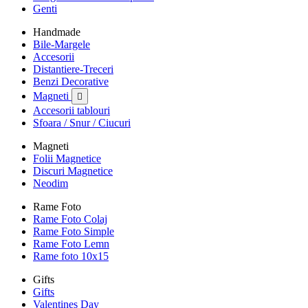
Genti
Handmade
Bile-Margele
Accesorii
Distantiere-Treceri
Benzi Decorative
Magneti

Accesorii tablouri
Sfoara / Snur / Ciucuri
Magneti
Folii Magnetice
Discuri Magnetice
Neodim
Rame Foto
Rame Foto Colaj
Rame Foto Simple
Rame Foto Lemn
Rame foto 10x15
Gifts
Gifts
Valentines Day