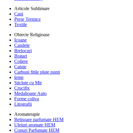
Articole Sublimare
Cani
Prese Termice
Textile
Obiecte Religioase
Icoane
Candele
Brelocuri
Bratari
Coliere
Catuie
Carbuni fitile plute punti
lemn
Sticlute cu Mir
Crucifix
Medalioane Auto
Forme coliva
Litografii
Aromaterapie
Betisoare parfumate HEM
Uleiuri aromate HEM
Conuri Parfumate HEM