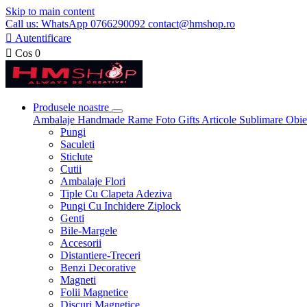
Skip to main content
Call us: WhatsApp 0766290092 contact@hmshop.ro

Autentificare

Cos
0
Produsele noastre
Ambalaje
Handmade
Rame Foto
Gifts
Articole Sublimare
Obie
Pungi
Saculeti
Sticlute
Cutii
Ambalaje Flori
Tiple Cu Clapeta Adeziva
Pungi Cu Inchidere Ziplock
Genti
Bile-Margele
Accesorii
Distantiere-Treceri
Benzi Decorative
Magneti
Folii Magnetice
Discuri Magnetice