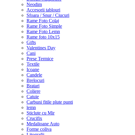
Neodim
Accesorii tablouri
Sfoara / Snur / Ciucuri
Rame Foto Colaj
Rame Foto Simple
Rame Foto Lemn
Rame foto 10x15
Gifts
Valentines Day
Cani
Prese Termice
Textile
Icoane
Candele
Brelocuri
Bratari
Coliere
Catuie
Carbuni fitile plute punti
lemn
Sticlute cu Mir
Crucifix
Medalioane Auto
Forme coliva
Litografii