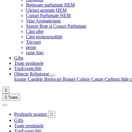
Betisoare parfumate HEM
Uleiuri aromate HEM
Conuri Parfumate HEM
Vase Aromaterapie
Suport Bete si Conuri Parfumate
Căni albe
Căni termosensibile
Tricouri
perne
rame foto
Gifts
Toate produsele
TopEvents360
Obiecte Religioase
Icoane
Candele
Brelocuri
Bratari
Coliere
Catuie
Carbuni fitile 


Toate
Produsele noastre

Gifts
Toate produsele
TopEvents360