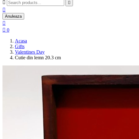



Anuleaza


0
Acasa
Gifts
Valentines Day
Cutie din lemn 20.3 cm