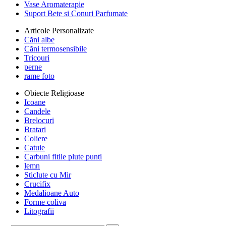
Vase Aromaterapie
Suport Bete si Conuri Parfumate
Articole Personalizate
Căni albe
Căni termosensibile
Tricouri
perne
rame foto
Obiecte Religioase
Icoane
Candele
Brelocuri
Bratari
Coliere
Catuie
Carbuni fitile plute punti
lemn
Sticlute cu Mir
Crucifix
Medalioane Auto
Forme coliva
Litografii