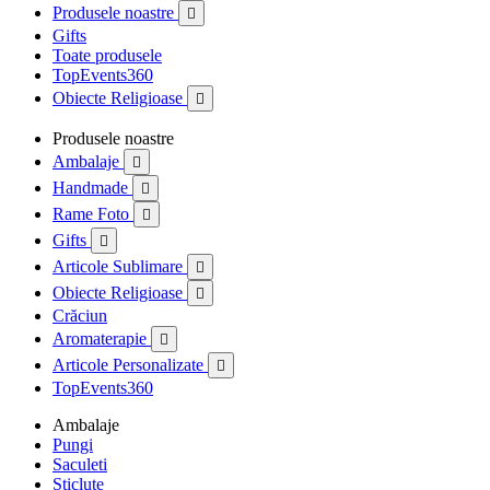
Produsele noastre

Gifts
Toate produsele
TopEvents360
Obiecte Religioase

Produsele noastre
Ambalaje

Handmade

Rame Foto

Gifts

Articole Sublimare

Obiecte Religioase

Crăciun
Aromaterapie

Articole Personalizate

TopEvents360
Ambalaje
Pungi
Saculeti
Sticlute