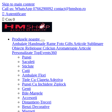
Skip to main content
Call us: WhatsApp 0766290092 contact@hmshop.ro

Autentificare

Cos
0
Produsele noastre
Ambalaje
Handmade
Rame Foto
Gifts
Articole Sublimare
Obiecte Religioase
Crăciun
Aromaterapie
Articole
Personalizate
TopEvents360
Pungi
Saculeti
Sticlute
Cutii
Ambalaje Flori
Tiple Cu Clapeta Adeziva
Pungi Cu Inchidere Ziplock
Genti
Bile-Margele
Accesorii
Distantiere-Treceri
Benzi Decorative
Magneti