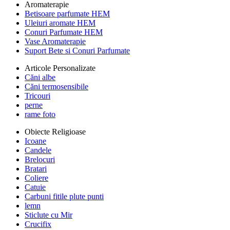
Aromaterapie
Betisoare parfumate HEM
Uleiuri aromate HEM
Conuri Parfumate HEM
Vase Aromaterapie
Suport Bete si Conuri Parfumate
Articole Personalizate
Căni albe
Căni termosensibile
Tricouri
perne
rame foto
Obiecte Religioase
Icoane
Candele
Brelocuri
Bratari
Coliere
Catuie
Carbuni fitile plute punti
lemn
Sticlute cu Mir
Crucifix