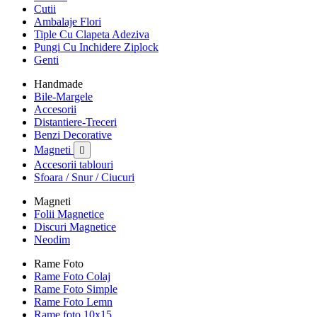
Cutii
Ambalaje Flori
Tiple Cu Clapeta Adeziva
Pungi Cu Inchidere Ziplock
Genti
Handmade
Bile-Margele
Accesorii
Distantiere-Treceri
Benzi Decorative
Magneti

Accesorii tablouri
Sfoara / Snur / Ciucuri
Magneti
Folii Magnetice
Discuri Magnetice
Neodim
Rame Foto
Rame Foto Colaj
Rame Foto Simple
Rame Foto Lemn
Rame foto 10x15