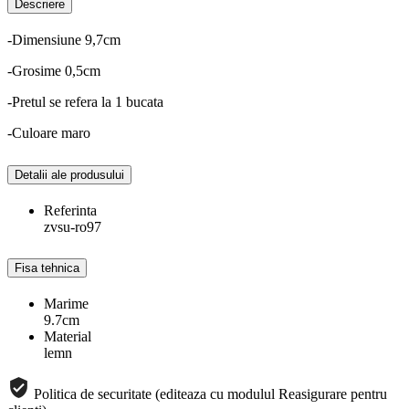
Descriere
-Dimensiune 9,7cm
-Grosime 0,5cm
-Pretul se refera la 1 bucata
-Culoare maro
Detalii ale produsului
Referinta
zvsu-ro97
Fisa tehnica
Marime
9.7cm
Material
lemn
Politica de securitate (editeaza cu modulul Reasigurare pentru