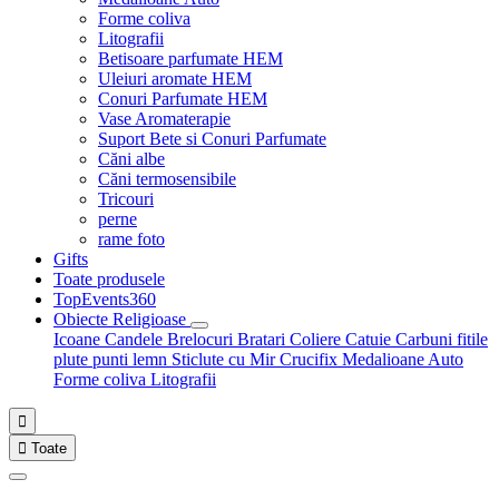
Forme coliva
Litografii
Betisoare parfumate HEM
Uleiuri aromate HEM
Conuri Parfumate HEM
Vase Aromaterapie
Suport Bete si Conuri Parfumate
Căni albe
Căni termosensibile
Tricouri
perne
rame foto
Gifts
Toate produsele
TopEvents360
Obiecte Religioase
Icoane
Candele
Brelocuri
Bratari
Coliere
Catuie
Carbuni fitile
plute punti
lemn
Sticlute cu Mir
Crucifix
Medalioane Auto
Forme coliva
Litografii


Toate