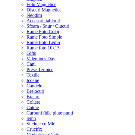
Folii Magnetice
Discuri Magnetice
Neodim
Accesorii tablouri
Sfoara / Snur / Ciucuri
Rame Foto Colaj
Rame Foto Simple
Rame Foto Lemn
Rame foto 10x15
Gifts
Valentines Day
Cani
Prese Termice
Textile
Icoane
Candele
Brelocuri
Bratari
Coliere
Catuie
Carbuni fitile plute punti
lemn
Sticlute cu Mir
Crucifix
Medalioane Auto