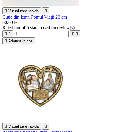

Vizualizare rapida

Cutie din lemn Pomul Vieții 20 cm
60,00 lei
Rated
out of 5 stars based on
review(s)





Adauga in cos

Vizualizare rapida
