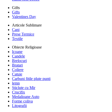
Gifts
Gifts
Valentines Day
Articole Sublimare
Cani
Prese Termice
Textile
Obiecte Religioase
Icoane
Candele
Brelocuri
Bratari
Coliere
Catuie
Carbuni fitile plute punti
lemn
Sticlute cu Mir
Crucifix
Medalioane Auto
Forme coliva
Litografii