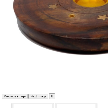
Previous image
Next image
