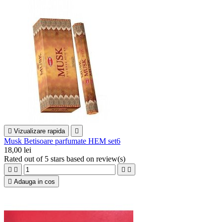

Vizualizare rapida

Musk Betisoare parfumate HEM set6
18,00 lei
Rated
out of 5 stars based on
review(s)





Adauga in cos