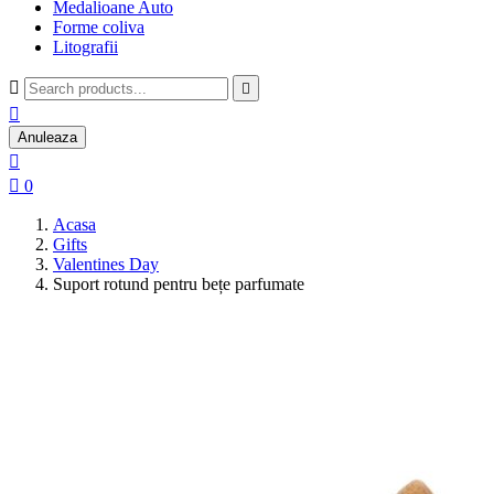
Medalioane Auto
Forme coliva
Litografii



Anuleaza


0
Acasa
Gifts
Valentines Day
Suport rotund pentru bețe parfumate