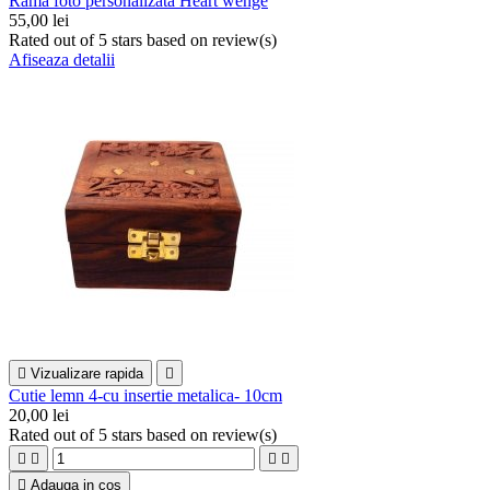
Rama foto personalizata Heart wenge
55,00 lei
Rated
out of 5 stars based on
review(s)
Afiseaza detalii

Vizualizare rapida

Cutie lemn 4-cu insertie metalica- 10cm
20,00 lei
Rated
out of 5 stars based on
review(s)





Adauga in cos