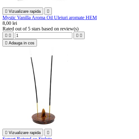

Vizualizare rapida

Mystic Vanilla Aroma Oil Uleiuri aromate HEM
8,00 lei
Rated
out of 5 stars based on
review(s)





Adauga in cos

Vizualizare rapida

Suport Rotund cu Steluțe