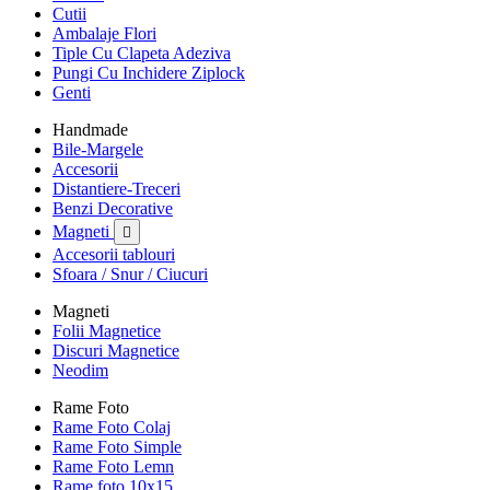
Cutii
Ambalaje Flori
Tiple Cu Clapeta Adeziva
Pungi Cu Inchidere Ziplock
Genti
Handmade
Bile-Margele
Accesorii
Distantiere-Treceri
Benzi Decorative
Magneti

Accesorii tablouri
Sfoara / Snur / Ciucuri
Magneti
Folii Magnetice
Discuri Magnetice
Neodim
Rame Foto
Rame Foto Colaj
Rame Foto Simple
Rame Foto Lemn
Rame foto 10x15