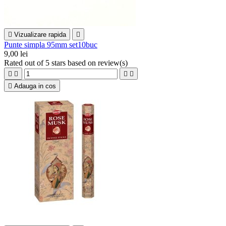

Vizualizare rapida

Punte simpla 95mm set10buc
9,00 lei
Rated
out of 5 stars based on
review(s)





Adauga in cos