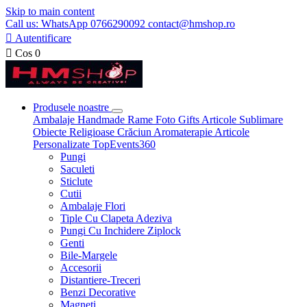
Skip to main content
Call us: WhatsApp 0766290092 contact@hmshop.ro

Autentificare

Cos
0
Produsele noastre
Ambalaje
Handmade
Rame Foto
Gifts
Articole Sublimare
Obiecte Religioase
Crăciun
Aromaterapie
Articole
Personalizate
TopEvents360
Pungi
Saculeti
Sticlute
Cutii
Ambalaje Flori
Tiple Cu Clapeta Adeziva
Pungi Cu Inchidere Ziplock
Genti
Bile-Margele
Accesorii
Distantiere-Treceri
Benzi Decorative
Magneti