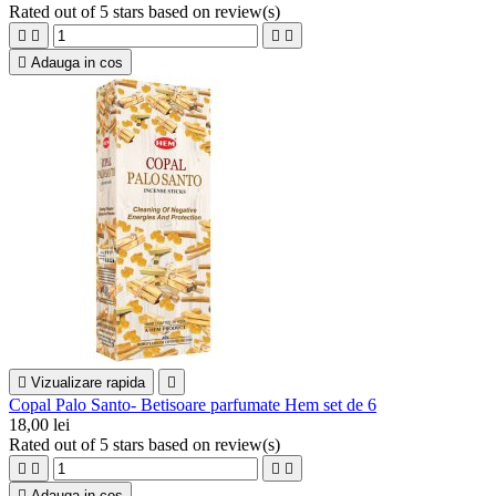
Rated
out of 5 stars based on
review(s)





Adauga in cos

Vizualizare rapida

Copal Palo Santo- Betisoare parfumate Hem set de 6
18,00 lei
Rated
out of 5 stars based on
review(s)





Adauga in cos