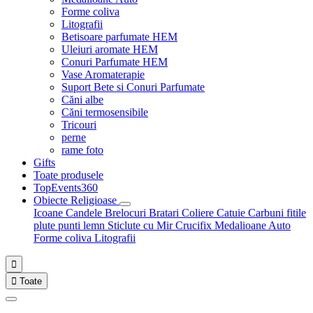
Forme coliva
Litografii
Betisoare parfumate HEM
Uleiuri aromate HEM
Conuri Parfumate HEM
Vase Aromaterapie
Suport Bete si Conuri Parfumate
Căni albe
Căni termosensibile
Tricouri
perne
rame foto
Gifts
Toate produsele
TopEvents360
Obiecte Religioase
Icoane
Candele
Brelocuri
Bratari
Coliere
Catuie
Carbuni fitile
plute punti
lemn
Sticlute cu Mir
Crucifix
Medalioane Auto
Forme coliva
Litografii


Toate