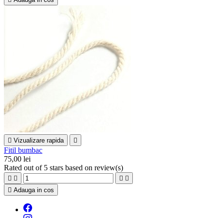

Vizualizare rapida

Fitil bumbac
75,00 lei
Rated
out of 5 stars based on
review(s)





Adauga in cos