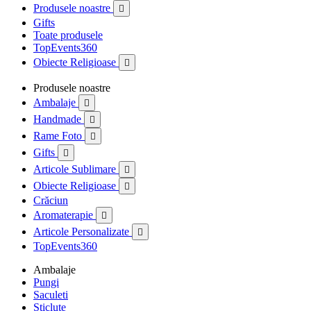
Produsele noastre

Gifts
Toate produsele
TopEvents360
Obiecte Religioase

Produsele noastre
Ambalaje

Handmade

Rame Foto

Gifts

Articole Sublimare

Obiecte Religioase

Crăciun
Aromaterapie

Articole Personalizate

TopEvents360
Ambalaje
Pungi
Saculeti
Sticlute