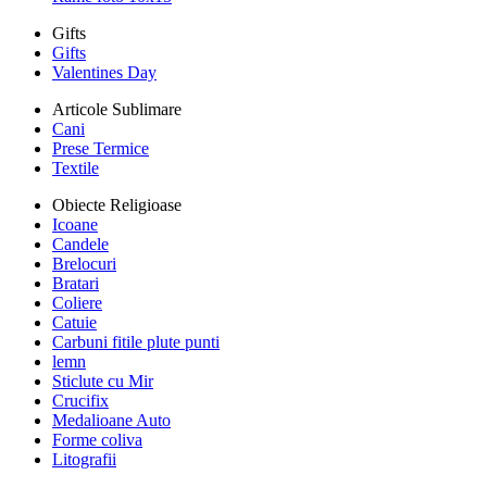
Gifts
Gifts
Valentines Day
Articole Sublimare
Cani
Prese Termice
Textile
Obiecte Religioase
Icoane
Candele
Brelocuri
Bratari
Coliere
Catuie
Carbuni fitile plute punti
lemn
Sticlute cu Mir
Crucifix
Medalioane Auto
Forme coliva
Litografii