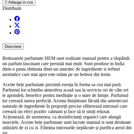

Adauga in cos
Distribuiti
Descriere
Betisoarele parfumate HEM sunt realizate manual pentru a răspândi
un parfum fascinant care persistă mai mult. Sunt produse in India
dintr-o pasta obtinuta dintr-un amestec de ingrediente si ierburi
aromatice care mai apoi este rulata pe un betisor din lemn.
Aceste bețe parfumate prezintă esența în forma sa cea mai pură.
Parfumul lor schimba atmosfera acasă sau la serviciu ori de câte ori
le aprindeti, benefice pentru meditație și o stare de liniște. Parfumul
lor creează starea perfectă. Aroma liniștitoare făcută din amestecuri
naturale de ingrediente în proporții precise eliberează mirosuri care
creează un efect pozitiv calmant și face să te simți relaxat.
Acționează, de asemenea, ca dezinfectanți organici care alungă
insectele. Aceste bețe parfumate sunt lucrate manual si sunt destinate
utilizării de zi cu zi. Elimina mirosurile neplăcute și purifica aerul din
jur.