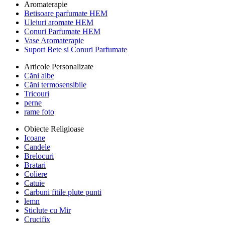
Aromaterapie
Betisoare parfumate HEM
Uleiuri aromate HEM
Conuri Parfumate HEM
Vase Aromaterapie
Suport Bete si Conuri Parfumate
Articole Personalizate
Căni albe
Căni termosensibile
Tricouri
perne
rame foto
Obiecte Religioase
Icoane
Candele
Brelocuri
Bratari
Coliere
Catuie
Carbuni fitile plute punti
lemn
Sticlute cu Mir
Crucifix