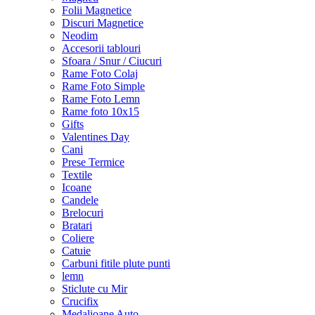
Folii Magnetice
Discuri Magnetice
Neodim
Accesorii tablouri
Sfoara / Snur / Ciucuri
Rame Foto Colaj
Rame Foto Simple
Rame Foto Lemn
Rame foto 10x15
Gifts
Valentines Day
Cani
Prese Termice
Textile
Icoane
Candele
Brelocuri
Bratari
Coliere
Catuie
Carbuni fitile plute punti
lemn
Sticlute cu Mir
Crucifix
Medalioane Auto