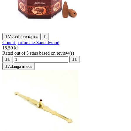

Vizualizare rapida

Conuri parfumate-Sandalwood
15,50 lei
Rated
out of 5 stars based on
review(s)





Adauga in cos