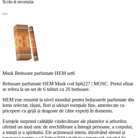
Scrie-ti recenzia
Musk Betisoare parfumate HEM set6
Betisoare parfumate HEM Musk cod bph227 | MOSC. Pretul afisat
se refera la un set de 6 tuburi cu 20 betisoare.
HEM este renumit la nivel mondial pentru bețișoarele parfumate din
lemn selectat, rășini, flori și uleiuri esențiale fine, amestecate cu
pricepere cu grijă și dragoste de către experți în domeniu.
Esențele surprind calitățile vindecătoare ale plantelor si arborilor,
oferind un mod unic de reechilibrare a întregii persoane, a corpului,
a minții și a spiritului. Ele acționează intern, dizolvând stresul și
tensiunea pentru a vă îmbunătăți vitalitatea interioară, nivelul de