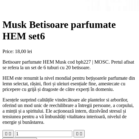
Musk Betisoare parfumate
HEM set6
Price:
18,00 lei
Betisoare parfumate HEM Musk cod bph227 | MOSC. Pretul afisat
se refera la un set de 6 tuburi cu 20 betisoare.
HEM este renumit la nivel mondial pentru bețișoarele parfumate din
lemn selectat, rășini, flori și uleiuri esențiale fine, amestecate cu
pricepere cu grijă și dragoste de către experți în domeniu.
Esențele surprind calitățile vindecătoare ale plantelor si arborilor,
oferind un mod unic de reechilibrare a întregii persoane, a corpului,
a minții și a spiritului. Ele acționează intern, dizolvând stresul și
tensiunea pentru a vă îmbunătăți vitalitatea interioară, nivelul de
energie și bunăstarea.



