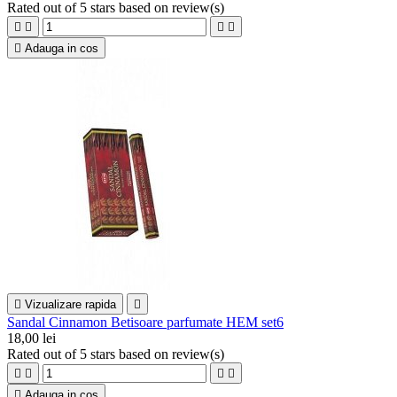
Rated
out of 5 stars based on
review(s)





Adauga in cos

Vizualizare rapida

Sandal Cinnamon Betisoare parfumate HEM set6
18,00 lei
Rated
out of 5 stars based on
review(s)





Adauga in cos