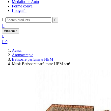
Medalioane Auto
Forme coliva
Litografii



Anuleaza


0
Acasa
Aromaterapie
Betisoare parfumate HEM
Musk Betisoare parfumate HEM set6