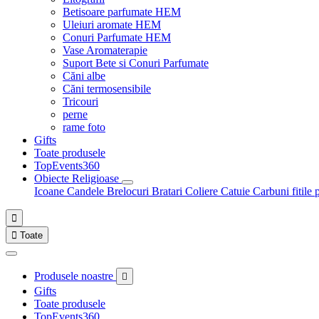
Betisoare parfumate HEM
Uleiuri aromate HEM
Conuri Parfumate HEM
Vase Aromaterapie
Suport Bete si Conuri Parfumate
Căni albe
Căni termosensibile
Tricouri
perne
rame foto
Gifts
Toate produsele
TopEvents360
Obiecte Religioase
Icoane
Candele
Brelocuri
Bratari
Coliere
Catuie
Carbuni fitile 


Toate
Produsele noastre

Gifts
Toate produsele
TopEvents360