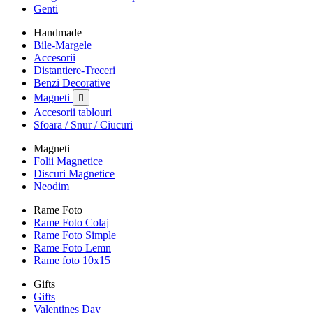
Genti
Handmade
Bile-Margele
Accesorii
Distantiere-Treceri
Benzi Decorative
Magneti

Accesorii tablouri
Sfoara / Snur / Ciucuri
Magneti
Folii Magnetice
Discuri Magnetice
Neodim
Rame Foto
Rame Foto Colaj
Rame Foto Simple
Rame Foto Lemn
Rame foto 10x15
Gifts
Gifts
Valentines Day