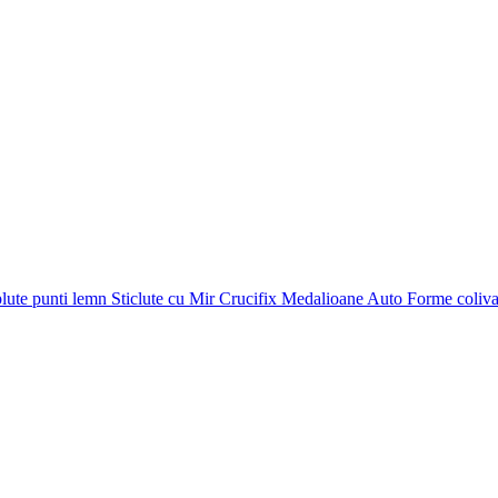
plute punti
lemn
Sticlute cu Mir
Crucifix
Medalioane Auto
Forme coliv