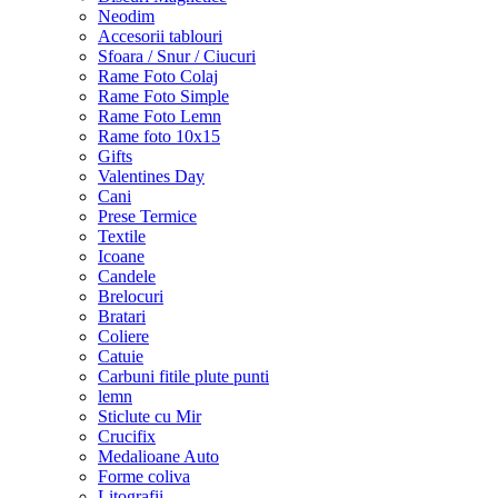
Neodim
Accesorii tablouri
Sfoara / Snur / Ciucuri
Rame Foto Colaj
Rame Foto Simple
Rame Foto Lemn
Rame foto 10x15
Gifts
Valentines Day
Cani
Prese Termice
Textile
Icoane
Candele
Brelocuri
Bratari
Coliere
Catuie
Carbuni fitile plute punti
lemn
Sticlute cu Mir
Crucifix
Medalioane Auto
Forme coliva
Litografii