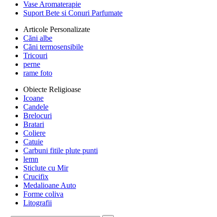
Vase Aromaterapie
Suport Bete si Conuri Parfumate
Articole Personalizate
Căni albe
Căni termosensibile
Tricouri
perne
rame foto
Obiecte Religioase
Icoane
Candele
Brelocuri
Bratari
Coliere
Catuie
Carbuni fitile plute punti
lemn
Sticlute cu Mir
Crucifix
Medalioane Auto
Forme coliva
Litografii