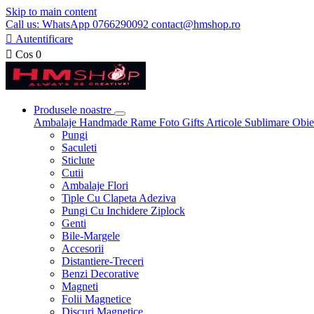
Skip to main content
Call us: WhatsApp 0766290092 contact@hmshop.ro

Autentificare

Cos
0
Produsele noastre
Ambalaje
Handmade
Rame Foto
Gifts
Articole Sublimare
Obie
Pungi
Saculeti
Sticlute
Cutii
Ambalaje Flori
Tiple Cu Clapeta Adeziva
Pungi Cu Inchidere Ziplock
Genti
Bile-Margele
Accesorii
Distantiere-Treceri
Benzi Decorative
Magneti
Folii Magnetice
Discuri Magnetice