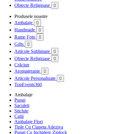
Obiecte Religioase

Produsele noastre
Ambalaje

Handmade

Rame Foto

Gifts

Articole Sublimare

Obiecte Religioase

Crăciun
Aromaterapie

Articole Personalizate

TopEvents360
Ambalaje
Pungi
Saculeti
Sticlute
Cutii
Ambalaje Flori
Tiple Cu Clapeta Adeziva
Pungi Cu Inchidere Ziplock