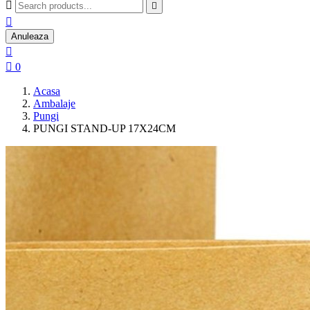



Anuleaza


0
Acasa
Ambalaje
Pungi
PUNGI STAND-UP 17X24CM