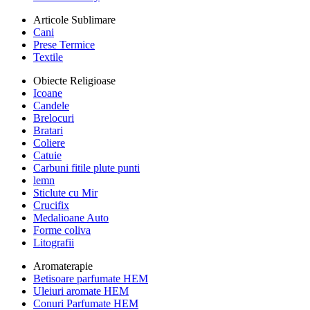
Articole Sublimare
Cani
Prese Termice
Textile
Obiecte Religioase
Icoane
Candele
Brelocuri
Bratari
Coliere
Catuie
Carbuni fitile plute punti
lemn
Sticlute cu Mir
Crucifix
Medalioane Auto
Forme coliva
Litografii
Aromaterapie
Betisoare parfumate HEM
Uleiuri aromate HEM
Conuri Parfumate HEM