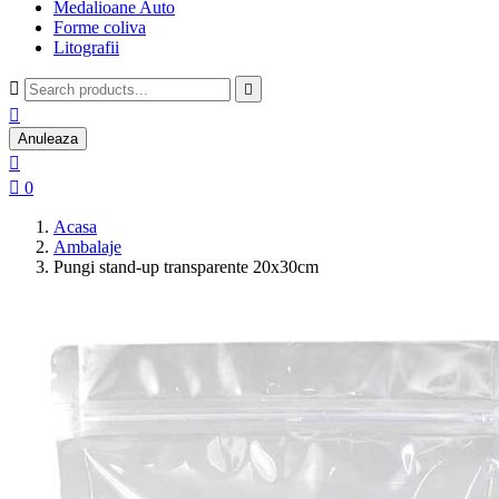
Medalioane Auto
Forme coliva
Litografii



Anuleaza


0
Acasa
Ambalaje
Pungi stand-up transparente 20x30cm