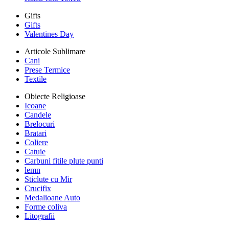
Gifts
Gifts
Valentines Day
Articole Sublimare
Cani
Prese Termice
Textile
Obiecte Religioase
Icoane
Candele
Brelocuri
Bratari
Coliere
Catuie
Carbuni fitile plute punti
lemn
Sticlute cu Mir
Crucifix
Medalioane Auto
Forme coliva
Litografii