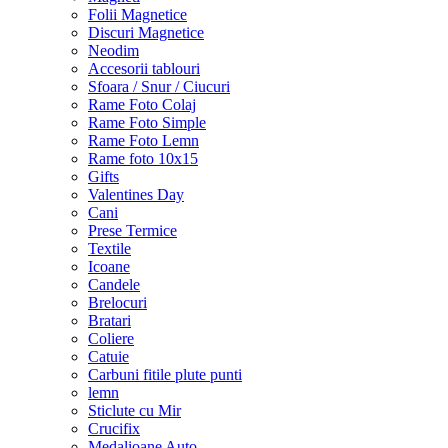
Folii Magnetice
Discuri Magnetice
Neodim
Accesorii tablouri
Sfoara / Snur / Ciucuri
Rame Foto Colaj
Rame Foto Simple
Rame Foto Lemn
Rame foto 10x15
Gifts
Valentines Day
Cani
Prese Termice
Textile
Icoane
Candele
Brelocuri
Bratari
Coliere
Catuie
Carbuni fitile plute punti
lemn
Sticlute cu Mir
Crucifix
Medalioane Auto