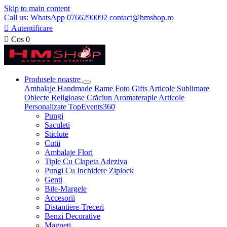
Skip to main content
Call us: WhatsApp 0766290092 contact@hmshop.ro

Autentificare

Cos
0
Produsele noastre
Ambalaje
Handmade
Rame Foto
Gifts
Articole Sublimare
Obiecte Religioase
Crăciun
Aromaterapie
Articole
Personalizate
TopEvents360
Pungi
Saculeti
Sticlute
Cutii
Ambalaje Flori
Tiple Cu Clapeta Adeziva
Pungi Cu Inchidere Ziplock
Genti
Bile-Margele
Accesorii
Distantiere-Treceri
Benzi Decorative
Magneti