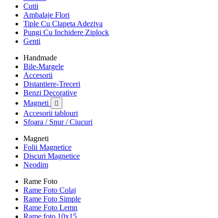
Cutii
Ambalaje Flori
Tiple Cu Clapeta Adeziva
Pungi Cu Inchidere Ziplock
Genti
Handmade
Bile-Margele
Accesorii
Distantiere-Treceri
Benzi Decorative
Magneti

Accesorii tablouri
Sfoara / Snur / Ciucuri
Magneti
Folii Magnetice
Discuri Magnetice
Neodim
Rame Foto
Rame Foto Colaj
Rame Foto Simple
Rame Foto Lemn
Rame foto 10x15