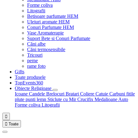
Forme coliva
Litografii
Betisoare parfumate HEM
Uleiuri aromate HEM
Conuri Parfumate HEM
Vase Aromaterapie
Suport Bete si Conuri Parfumate
Căni albe
Căni termosensibile
Tricouri
perne
rame foto
Gifts
Toate produsele
TopEvents360
Obiecte Religioase
Icoane
Candele
Brelocuri
Bratari
Coliere
Catuie
Carbuni fitile
plute punti
lemn
Sticlute cu Mir
Crucifix
Medalioane Auto
Forme coliva
Litografii


Toate