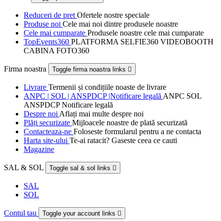
Reduceri de pret
Ofertele nostre speciale
Produse noi
Cele mai noi dintre produsele noastre
Cele mai cumparate
Produsele noastre cele mai cumparate
TopEvents360
PLATFORMA SELFIE360 VIDEOBOOTH
CABINA FOTO360
Firma noastra
Toggle firma noastra links

Livrare
Termenii și condițiile noaste de livrare
ANPC | SOL | ANSPDCP |Notificare legală
ANPC SOL
ANSPDCP Notificare legală
Despre noi
Aflați mai multe despre noi
Plăți securizate
Mijloacele noastre de plată securizată
Contacteaza-ne
Foloseste formularul pentru a ne contacta
Harta site-ului
Te-ai ratacit? Gaseste ceea ce cauti
Magazine
SAL & SOL
Toggle sal & sol links

SAL
SOL
Contul tau
Toggle your account links
