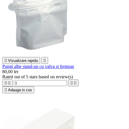

Vizualizare rapida

Pungi albe stand-up cu valva si fermoar
80,00 lei
Rated
out of 5 stars based on
review(s)





Adauga in cos