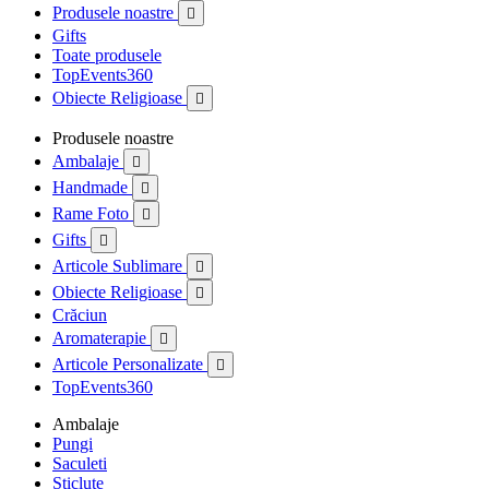
Produsele noastre

Gifts
Toate produsele
TopEvents360
Obiecte Religioase

Produsele noastre
Ambalaje

Handmade

Rame Foto

Gifts

Articole Sublimare

Obiecte Religioase

Crăciun
Aromaterapie

Articole Personalizate

TopEvents360
Ambalaje
Pungi
Saculeti
Sticlute