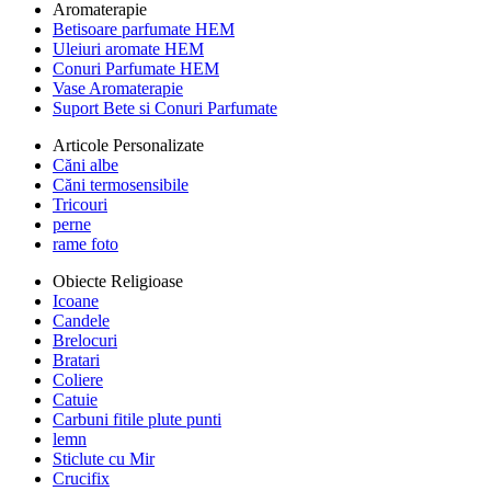
Aromaterapie
Betisoare parfumate HEM
Uleiuri aromate HEM
Conuri Parfumate HEM
Vase Aromaterapie
Suport Bete si Conuri Parfumate
Articole Personalizate
Căni albe
Căni termosensibile
Tricouri
perne
rame foto
Obiecte Religioase
Icoane
Candele
Brelocuri
Bratari
Coliere
Catuie
Carbuni fitile plute punti
lemn
Sticlute cu Mir
Crucifix