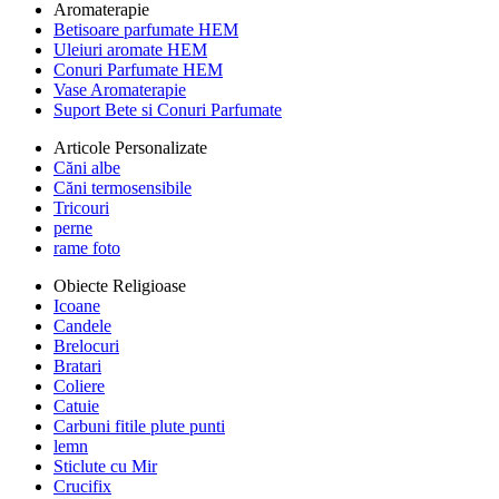
Aromaterapie
Betisoare parfumate HEM
Uleiuri aromate HEM
Conuri Parfumate HEM
Vase Aromaterapie
Suport Bete si Conuri Parfumate
Articole Personalizate
Căni albe
Căni termosensibile
Tricouri
perne
rame foto
Obiecte Religioase
Icoane
Candele
Brelocuri
Bratari
Coliere
Catuie
Carbuni fitile plute punti
lemn
Sticlute cu Mir
Crucifix