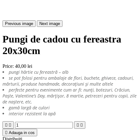
Previous image
Next image
Pungi de cadou cu fereastra
20x30cm
Price:
40,00 lei
pungi hârtie cu fereastră – alb
se pot folosi pentru ambalaje de flori, buchete, ghivece, cadouri,
mărturii, produse handmade, decorațiuni și multe altele
perfecte pentru evenimente cum ar fi: nunți, botezuri, Crăciun,
Paște, Valentine’s Day, mărțișor, 8 martie, petreceri pentru copii, zile
de naștere, etc.
gamă largă de culori
interior rezistent la apă





Adauga in cos
Distribuiti