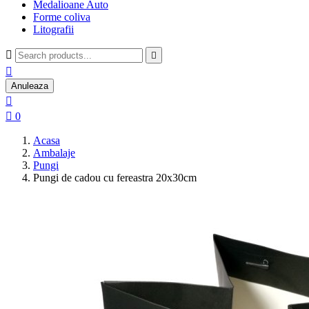
Medalioane Auto
Forme coliva
Litografii



Anuleaza


0
Acasa
Ambalaje
Pungi
Pungi de cadou cu fereastra 20x30cm