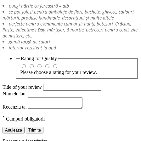
pungi hârtie cu fereastră – alb
se pot folosi pentru ambalaje de flori, buchete, ghivece, cadouri,
mărturii, produse handmade, decorațiuni și multe altele
perfecte pentru evenimente cum ar fi: nunți, botezuri, Crăciun,
Paște, Valentine’s Day, mărțișor, 8 martie, petreceri pentru copii, zile
de naștere, etc.
gamă largă de culori
interior rezistent la apă
Rating for
Quality
Please choose a rating for your review.
Title of your review
Numele tau
Recenzia ta.
*
Campuri obligatorii
Anuleaza
Trimite