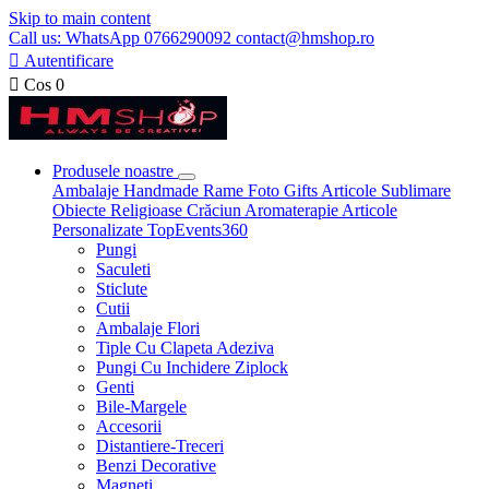
Skip to main content
Call us: WhatsApp 0766290092 contact@hmshop.ro

Autentificare

Cos
0
Produsele noastre
Ambalaje
Handmade
Rame Foto
Gifts
Articole Sublimare
Obiecte Religioase
Crăciun
Aromaterapie
Articole
Personalizate
TopEvents360
Pungi
Saculeti
Sticlute
Cutii
Ambalaje Flori
Tiple Cu Clapeta Adeziva
Pungi Cu Inchidere Ziplock
Genti
Bile-Margele
Accesorii
Distantiere-Treceri
Benzi Decorative
Magneti