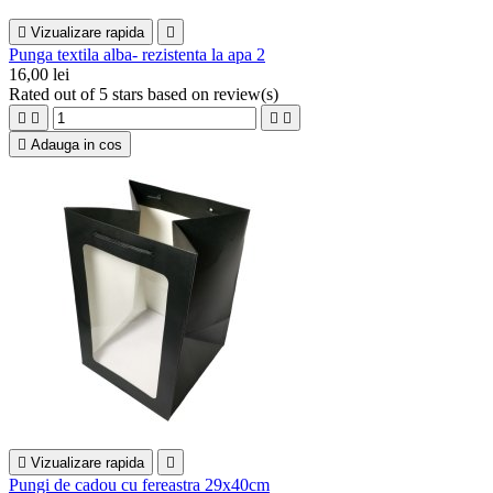

Vizualizare rapida

Punga textila alba- rezistenta la apa 2
16,00 lei
Rated
out of 5 stars based on
review(s)





Adauga in cos

Vizualizare rapida

Pungi de cadou cu fereastra 29x40cm