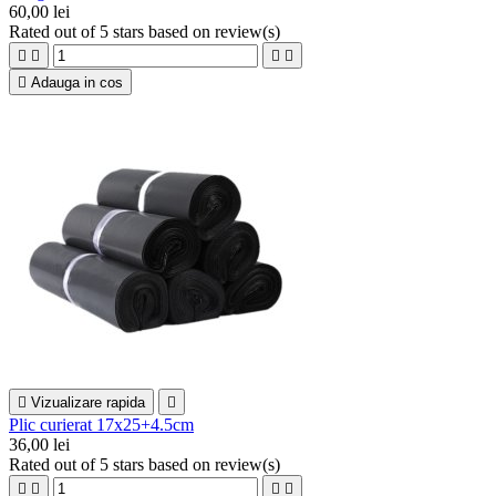
60,00 lei
Rated
out of 5 stars based on
review(s)





Adauga in cos

Vizualizare rapida

Plic curierat 17x25+4.5cm
36,00 lei
Rated
out of 5 stars based on
review(s)



