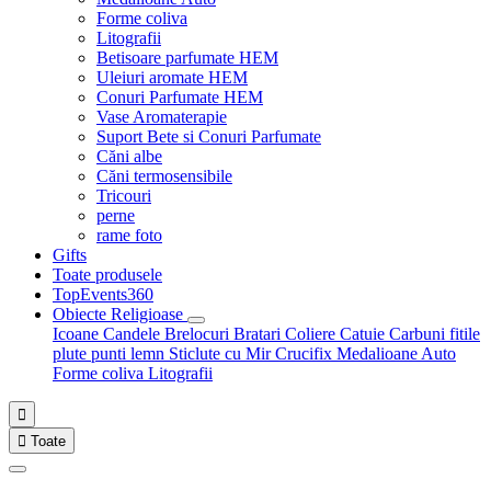
Forme coliva
Litografii
Betisoare parfumate HEM
Uleiuri aromate HEM
Conuri Parfumate HEM
Vase Aromaterapie
Suport Bete si Conuri Parfumate
Căni albe
Căni termosensibile
Tricouri
perne
rame foto
Gifts
Toate produsele
TopEvents360
Obiecte Religioase
Icoane
Candele
Brelocuri
Bratari
Coliere
Catuie
Carbuni fitile
plute punti
lemn
Sticlute cu Mir
Crucifix
Medalioane Auto
Forme coliva
Litografii


Toate