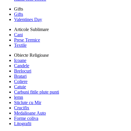
Gifts
Gifts
Valentines Day
Articole Sublimare
Cani
Prese Termice
Textile
Obiecte Religioase
Icoane
Candele
Brelocuri
Bratari
Coliere
Catuie
Carbuni fitile plute punti
lemn
Sticlute cu Mir
Crucifix
Medalioane Auto
Forme coliva
Litografii