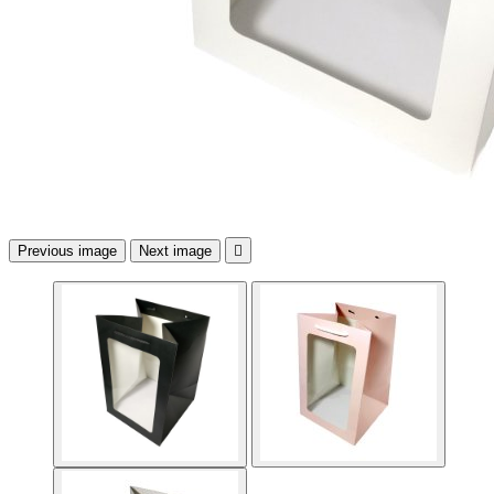
Previous image
Next image
