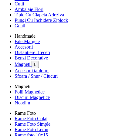
Cutii
Ambalaje Flori
Tiple Cu Clapeta Adeziva
Pungi Cu Inchidere Ziplock
Genti
Handmade
Bile-Margele
Accesorii
Distantiere-Treceri
Benzi Decorative
Magneti

Accesorii tablouri
Sfoara / Snur / Ciucuri
Magneti
Folii Magnetice
Discuri Magnetice
Neodim
Rame Foto
Rame Foto Colaj
Rame Foto Simple
Rame Foto Lemn
Rame foto 10x15