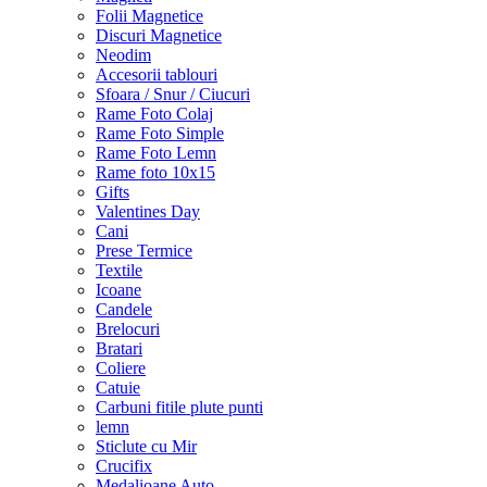
Folii Magnetice
Discuri Magnetice
Neodim
Accesorii tablouri
Sfoara / Snur / Ciucuri
Rame Foto Colaj
Rame Foto Simple
Rame Foto Lemn
Rame foto 10x15
Gifts
Valentines Day
Cani
Prese Termice
Textile
Icoane
Candele
Brelocuri
Bratari
Coliere
Catuie
Carbuni fitile plute punti
lemn
Sticlute cu Mir
Crucifix
Medalioane Auto