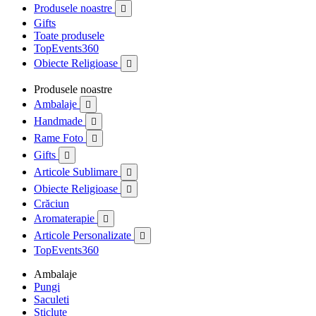
Produsele noastre

Gifts
Toate produsele
TopEvents360
Obiecte Religioase

Produsele noastre
Ambalaje

Handmade

Rame Foto

Gifts

Articole Sublimare

Obiecte Religioase

Crăciun
Aromaterapie

Articole Personalizate

TopEvents360
Ambalaje
Pungi
Saculeti
Sticlute