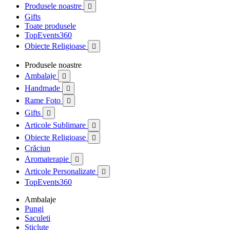
Produsele noastre

Gifts
Toate produsele
TopEvents360
Obiecte Religioase

Produsele noastre
Ambalaje

Handmade

Rame Foto

Gifts

Articole Sublimare

Obiecte Religioase

Crăciun
Aromaterapie

Articole Personalizate

TopEvents360
Ambalaje
Pungi
Saculeti
Sticlute