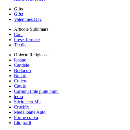
Gifts
Gifts
Valentines Day
Articole Sublimare
Cani
Prese Termice
Textile
Obiecte Religioase
Icoane
Candele
Brelocuri
Bratari
Coliere
Catuie
Carbuni fitile plute punti
lemn
Sticlute cu Mir
Crucifix
Medalioane Auto
Forme coliva
Litografii