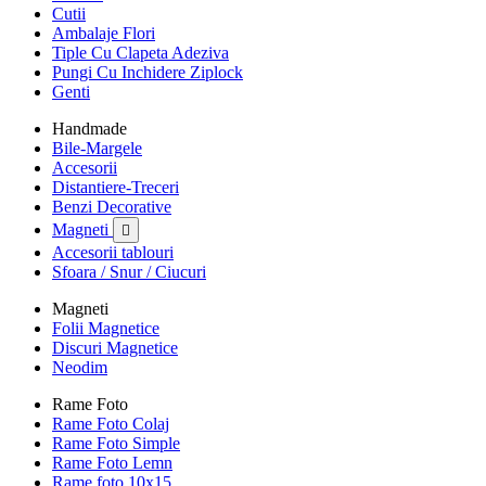
Cutii
Ambalaje Flori
Tiple Cu Clapeta Adeziva
Pungi Cu Inchidere Ziplock
Genti
Handmade
Bile-Margele
Accesorii
Distantiere-Treceri
Benzi Decorative
Magneti

Accesorii tablouri
Sfoara / Snur / Ciucuri
Magneti
Folii Magnetice
Discuri Magnetice
Neodim
Rame Foto
Rame Foto Colaj
Rame Foto Simple
Rame Foto Lemn
Rame foto 10x15