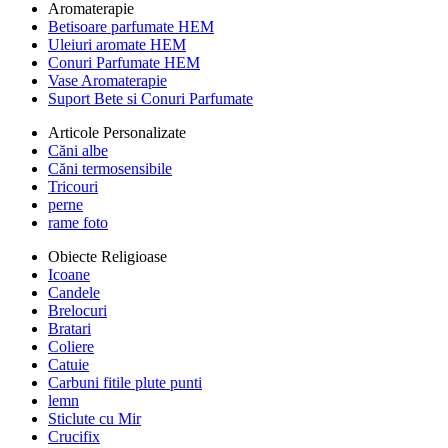
Aromaterapie
Betisoare parfumate HEM
Uleiuri aromate HEM
Conuri Parfumate HEM
Vase Aromaterapie
Suport Bete si Conuri Parfumate
Articole Personalizate
Căni albe
Căni termosensibile
Tricouri
perne
rame foto
Obiecte Religioase
Icoane
Candele
Brelocuri
Bratari
Coliere
Catuie
Carbuni fitile plute punti
lemn
Sticlute cu Mir
Crucifix