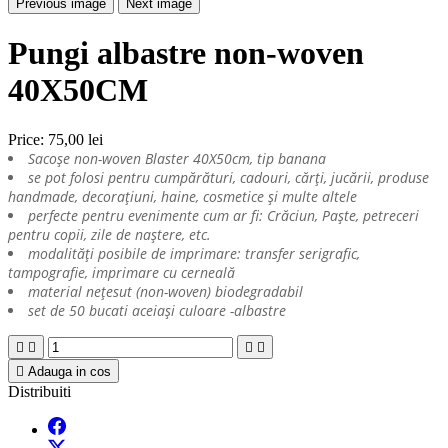
Previous image
Next image
Pungi albastre non-woven
40X50CM
Price:
75,00 lei
Sacoșe non-woven Blaster 40X50cm, tip banana
se pot folosi pentru cumpărături, cadouri, cărți, jucării, produse
handmade, decorațiuni, haine, cosmetice și multe altele
perfecte pentru evenimente cum ar fi: Crăciun, Paște, petreceri
pentru copii, zile de naștere, etc.
modalități posibile de imprimare: transfer serigrafic,
tampografie, imprimare cu cerneală
material nețesut (non-woven) biodegradabil
set de 50 bucati aceiași culoare -albastre





Adauga in cos
Distribuiti