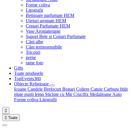
Forme coliva
Litografii
Betisoare parfumate HEM
Uleiuri aromate HEM
Conuri Parfumate HEM
Vase Aromaterapie
Suport Bete si Conuri Parfumate
Căni albe
Căni termosensibile
Tricouri
perne
rame foto
Gifts
Toate produsele
TopEvents360
Obiecte Religioase
Icoane
Candele
Brelocuri
Bratari
Coliere
Catuie
Carbuni fitile
plute punti
lemn
Sticlute cu Mir
Crucifix
Medalioane Auto
Forme coliva
Litografii


Toate