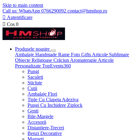
Skip to main content
Call us: WhatsApp 0766290092 contact@hmshop.ro

Autentificare

Cos
0
Produsele noastre
Ambalaje
Handmade
Rame Foto
Gifts
Articole Sublimare
Obiecte Religioase
Crăciun
Aromaterapie
Articole
Personalizate
TopEvents360
Pungi
Saculeti
Sticlute
Cutii
Ambalaje Flori
Tiple Cu Clapeta Adeziva
Pungi Cu Inchidere Ziplock
Genti
Bile-Margele
Accesorii
Distantiere-Treceri
Benzi Decorative
Magneti