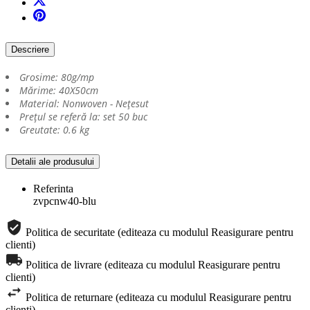
Descriere
Grosime
:
80g/mp
Mărime
: 40X50
cm
Material
:
Nonwoven - Nețesut
Prețul se referă la
:
set 50 buc
Greutate:
0.6 kg
Detalii ale produsului
Referinta
zvpcnw40-blu
Politica de securitate (editeaza cu modulul Reasigurare pentru
clienti)
Politica de livrare (editeaza cu modulul Reasigurare pentru
clienti)
Politica de returnare (editeaza cu modulul Reasigurare pentru
clienti)