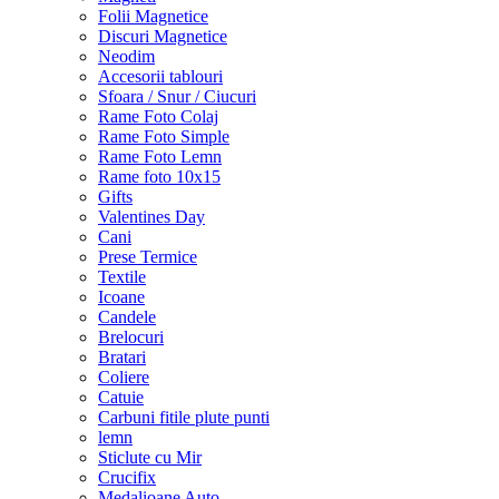
Folii Magnetice
Discuri Magnetice
Neodim
Accesorii tablouri
Sfoara / Snur / Ciucuri
Rame Foto Colaj
Rame Foto Simple
Rame Foto Lemn
Rame foto 10x15
Gifts
Valentines Day
Cani
Prese Termice
Textile
Icoane
Candele
Brelocuri
Bratari
Coliere
Catuie
Carbuni fitile plute punti
lemn
Sticlute cu Mir
Crucifix
Medalioane Auto