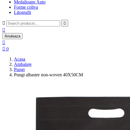
Medalioane Auto
Forme coliva
Litografii



Anuleaza


0
Acasa
Ambalaje
Pungi
Pungi albastre non-woven 40X50CM