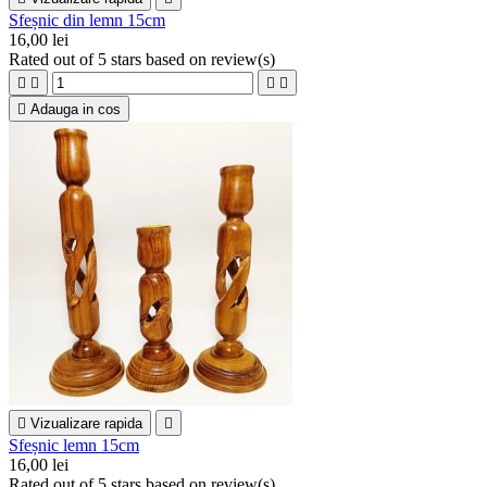
Sfeșnic din lemn 15cm
16,00 lei
Rated
out of 5 stars based on
review(s)





Adauga in cos

Vizualizare rapida

Sfeșnic lemn 15cm
16,00 lei
Rated
out of 5 stars based on
review(s)