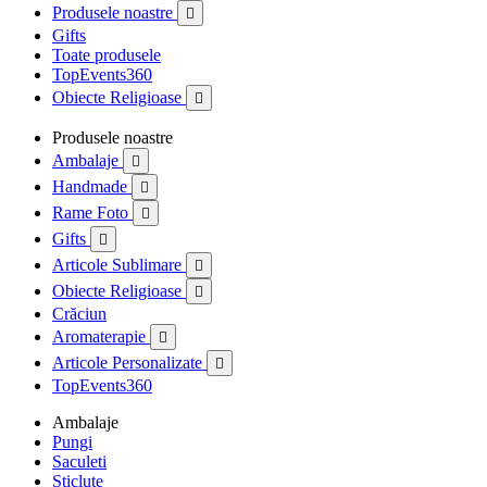
Produsele noastre

Gifts
Toate produsele
TopEvents360
Obiecte Religioase

Produsele noastre
Ambalaje

Handmade

Rame Foto

Gifts

Articole Sublimare

Obiecte Religioase

Crăciun
Aromaterapie

Articole Personalizate

TopEvents360
Ambalaje
Pungi
Saculeti
Sticlute