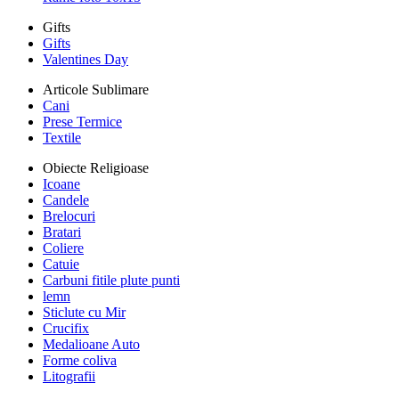
Gifts
Gifts
Valentines Day
Articole Sublimare
Cani
Prese Termice
Textile
Obiecte Religioase
Icoane
Candele
Brelocuri
Bratari
Coliere
Catuie
Carbuni fitile plute punti
lemn
Sticlute cu Mir
Crucifix
Medalioane Auto
Forme coliva
Litografii