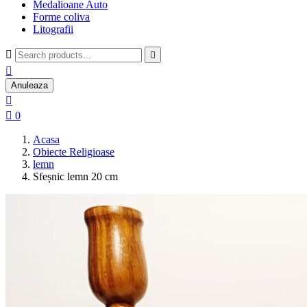
Medalioane Auto
Forme coliva
Litografii



Anuleaza


0
Acasa
Obiecte Religioase
lemn
Sfeșnic lemn 20 cm