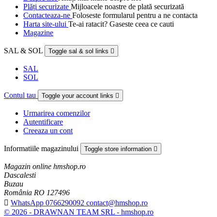
Plăți securizate
Mijloacele noastre de plată securizată
Contacteaza-ne
Foloseste formularul pentru a ne contacta
Harta site-ului
Te-ai ratacit? Gaseste ceea ce cauti
Magazine
SAL & SOL
Toggle sal & sol links

SAL
SOL
Contul tau
Toggle your account links

Urmarirea comenzilor
Autentificare
Creeaza un cont
Informatiile magazinului
Toggle store information

Magazin online hmshop.ro
Dascalesti
Buzau
România RO 127496

WhatsApp 0766290092 contact@hmshop.ro
© 2026 - DRAWNAN TEAM SRL - hmshop.ro