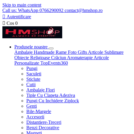
Skip to main content
Call us: WhatsApp 0766290092 contact@hmshop.ro

Autentificare

Cos
0
Produsele noastre
Ambalaje
Handmade
Rame Foto
Gifts
Articole Sublimare
Obiecte Religioase
Crăciun
Aromaterapie
Articole
Personalizate
TopEvents360
Pungi
Saculeti
Sticlute
Cutii
Ambalaje Flori
Tiple Cu Clapeta Adeziva
Pungi Cu Inchidere Ziplock
Genti
Bile-Margele
Accesorii
Distantiere-Treceri
Benzi Decorative
Magneti