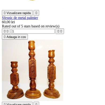

Vizualizare rapida

Sfesnic de metal palmier
60,00 lei
Rated
out of 5 stars based on
review(s)





Adauga in cos

Vizualizare rapida
