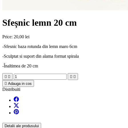
Sfeșnic lemn 20 cm
Price:
20,00 lei
-Sfesnic baza rotunda din lemn maro 6cm
-Sculptat si suport din alama format spirala
-Înaltimea de 20 cm





Adauga in cos
Distribuiti
Detalii ale produsului