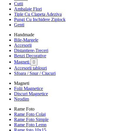
Cutii
Ambalaje Flori
Tiple Cu Clapeta Adeziva
Pungi Cu Inchidere Ziplock
Genti
Handmade
Bile-Margele
Accesorii
Distantiere-Treceri
Benzi Decorative
Magneti

Accesorii tablouri
Sfoara / Snur / Ciucuri
Magneti
Folii Magnetice
Discuri Magnetice
Neodim
Rame Foto
Rame Foto Colaj
Rame Foto Simple
Rame Foto Lemn
Rame foto 10x15