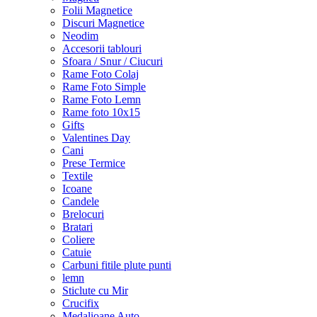
Folii Magnetice
Discuri Magnetice
Neodim
Accesorii tablouri
Sfoara / Snur / Ciucuri
Rame Foto Colaj
Rame Foto Simple
Rame Foto Lemn
Rame foto 10x15
Gifts
Valentines Day
Cani
Prese Termice
Textile
Icoane
Candele
Brelocuri
Bratari
Coliere
Catuie
Carbuni fitile plute punti
lemn
Sticlute cu Mir
Crucifix
Medalioane Auto