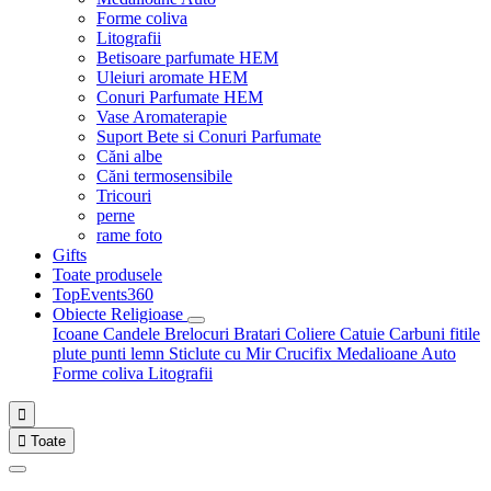
Forme coliva
Litografii
Betisoare parfumate HEM
Uleiuri aromate HEM
Conuri Parfumate HEM
Vase Aromaterapie
Suport Bete si Conuri Parfumate
Căni albe
Căni termosensibile
Tricouri
perne
rame foto
Gifts
Toate produsele
TopEvents360
Obiecte Religioase
Icoane
Candele
Brelocuri
Bratari
Coliere
Catuie
Carbuni fitile
plute punti
lemn
Sticlute cu Mir
Crucifix
Medalioane Auto
Forme coliva
Litografii


Toate