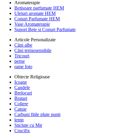
Aromaterapie
Betisoare parfumate HEM
Uleiuri aromate HEM
Conuri Parfumate HEM
Vase Aromaterapie
Suport Bete si Conuri Parfumate
Articole Personalizate
Căni albe
Căni termosensibile
Tricouri
perne
rame foto
Obiecte Religioase
Icoane
Candele
Brelocuri
Bratari
Coliere
Catuie
Carbuni fitile plute punti
lemn
Sticlute cu Mir
Crucifix