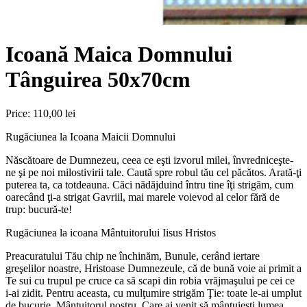
Icoană Maica Domnului
Tânguirea 50x70cm
Price:
110,00 lei
Rugăciunea la Icoana Maicii Domnului
Născătoare de Dumnezeu, ceea ce eşti izvorul milei, învredniceşte-
ne şi pe noi milostivirii tale. Caută spre robul tău cel păcătos. Arată-ţi
puterea ta, ca totdeauna. Căci nădăjduind întru tine îţi strigăm, cum
oarecând ţi-a strigat Gavriil, mai marele voievod al celor fără de
trup: bucură-te!
Rugăciunea la icoana Mântuitorului Iisus Hristos
Preacuratului Tău chip ne închinăm, Bunule, cerând iertare
greşelilor noastre, Hristoase Dumnezeule, că de bună voie ai primit a
Te sui cu trupul pe cruce ca să scapi din robia vrăjmaşului pe cei ce
i-ai zidit. Pentru aceasta, cu mulţumire strigăm Ţie: toate le-ai umplut
de bucurie, Mântuitorul nostru, Care ai venit să mântuieşti lumea.