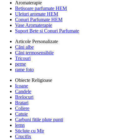
Aromaterapie
Betisoare parfumate HEM
Uleiuri aromate HEM
Conuri Parfumate HEM
Vase Aromaterapie
Suport Bete si Conuri Parfumate
Articole Personalizate
Căni albe
Căni termosensibile
Tricouri
perne
rame foto
Obiecte Religioase
Icoane
Candele
Brelocuri
Bratari
Coliere
Catuie
Carbuni fitile plute punti
lemn
Sticlute cu Mir
Crucifix