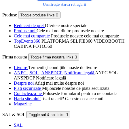
Urmărește starea retragerii
Produse
Toggle produse links

Reduceri de pret
Ofertele nostre speciale
Produse noi
Cele mai noi dintre produsele noastre
Cele mai cumparate
Produsele noastre cele mai cumparate
TopEvents360
PLATFORMA SELFIE360 VIDEOBOOTH
CABINA FOTO360
Firma noastra
Toggle firma noastra links

Livrare
Termenii și condițiile noaste de livrare
ANPC | SOL | ANSPDCP |Notificare legală
ANPC SOL
ANSPDCP Notificare legală
Despre noi
Aflați mai multe despre noi
Plăți securizate
Mijloacele noastre de plată securizată
Contacteaza-ne
Foloseste formularul pentru a ne contacta
Harta site-ului
Te-ai ratacit? Gaseste ceea ce cauti
Magazine
SAL & SOL
Toggle sal & sol links

SAL