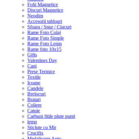
Folii Magnetice
Discuri Magnetice
Neodim
Accesorii tablouri
Sfoara / Snur / Ciucuri
Rame Foto Colaj
Rame Foto Simple
Rame Foto Lemn
Rame foto 10x15
Gifts
Valentines Day
Cani
Prese Termice
Textile
Icoane
Candele
Brelocuri
Bratari
Coliere
Catuie
Carbuni fitile plute punti
lemn
Sticlute cu Mir
Crucifix
Medalioane Auto