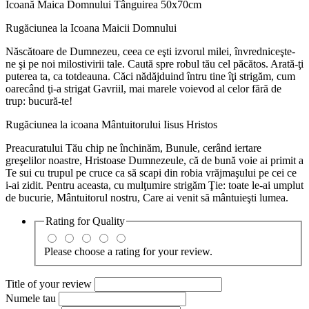
Icoană Maica Domnului Tânguirea 50x70cm
Rugăciunea la Icoana Maicii Domnului
Născătoare de Dumnezeu, ceea ce eşti izvorul milei, învredniceşte-
ne şi pe noi milostivirii tale. Caută spre robul tău cel păcătos. Arată-ţi
puterea ta, ca totdeauna. Căci nădăjduind întru tine îţi strigăm, cum
oarecând ţi-a strigat Gavriil, mai marele voievod al celor fără de
trup: bucură-te!
Rugăciunea la icoana Mântuitorului Iisus Hristos
Preacuratului Tău chip ne închinăm, Bunule, cerând iertare
greşelilor noastre, Hristoase Dumnezeule, că de bună voie ai primit a
Te sui cu trupul pe cruce ca să scapi din robia vrăjmaşului pe cei ce
i-ai zidit. Pentru aceasta, cu mulţumire strigăm Ţie: toate le-ai umplut
de bucurie, Mântuitorul nostru, Care ai venit să mântuieşti lumea.
Rating for
Quality
Please choose a rating for your review.
Title of your review
Numele tau