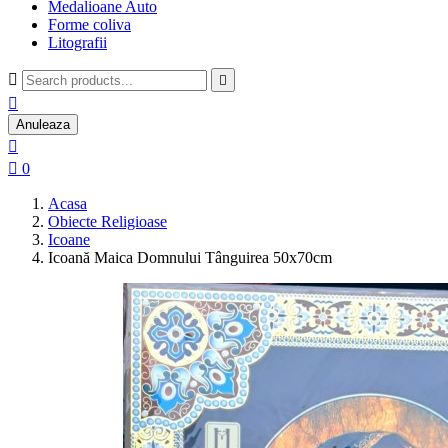
Medalioane Auto
Forme coliva
Litografii



Anuleaza


0
Acasa
Obiecte Religioase
Icoane
Icoană Maica Domnului Tânguirea 50x70cm