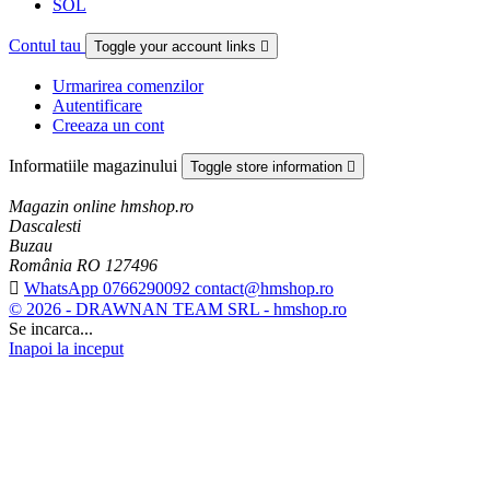
SOL
Contul tau
Toggle your account links

Urmarirea comenzilor
Autentificare
Creeaza un cont
Informatiile magazinului
Toggle store information

Magazin online hmshop.ro
Dascalesti
Buzau
România RO 127496

WhatsApp 0766290092 contact@hmshop.ro
© 2026 - DRAWNAN TEAM SRL - hmshop.ro
Se incarca...
Inapoi la inceput