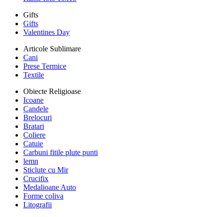
Gifts
Gifts
Valentines Day
Articole Sublimare
Cani
Prese Termice
Textile
Obiecte Religioase
Icoane
Candele
Brelocuri
Bratari
Coliere
Catuie
Carbuni fitile plute punti
lemn
Sticlute cu Mir
Crucifix
Medalioane Auto
Forme coliva
Litografii