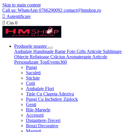
Skip to main content
Call us: WhatsApp 0766290092 contact@hmshop.ro

Autentificare

Cos
0
Produsele noastre
Ambalaje
Handmade
Rame Foto
Gifts
Articole Sublimare
Obiecte Religioase
Crăciun
Aromaterapie
Articole
Personalizate
TopEvents360
Pungi
Saculeti
Sticlute
Cutii
Ambalaje Flori
Tiple Cu Clapeta Adeziva
Pungi Cu Inchidere Ziplock
Genti
Bile-Margele
Accesorii
Distantiere-Treceri
Benzi Decorative
Magneti