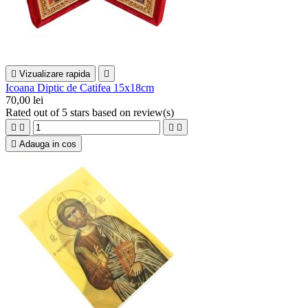

Vizualizare rapida

Icoana Diptic de Catifea 15x18cm
70,00 lei
Rated
out of 5 stars based on
review(s)





Adauga in cos