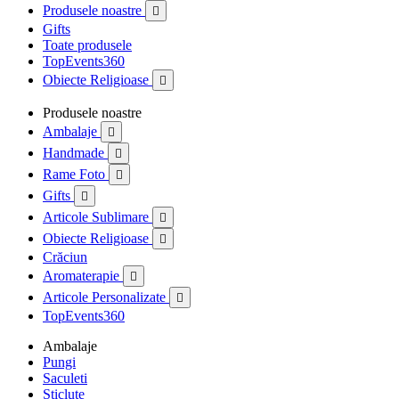
Produsele noastre

Gifts
Toate produsele
TopEvents360
Obiecte Religioase

Produsele noastre
Ambalaje

Handmade

Rame Foto

Gifts

Articole Sublimare

Obiecte Religioase

Crăciun
Aromaterapie

Articole Personalizate

TopEvents360
Ambalaje
Pungi
Saculeti
Sticlute