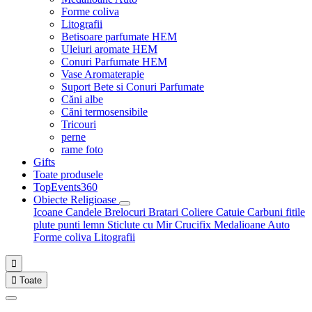
Forme coliva
Litografii
Betisoare parfumate HEM
Uleiuri aromate HEM
Conuri Parfumate HEM
Vase Aromaterapie
Suport Bete si Conuri Parfumate
Căni albe
Căni termosensibile
Tricouri
perne
rame foto
Gifts
Toate produsele
TopEvents360
Obiecte Religioase
Icoane
Candele
Brelocuri
Bratari
Coliere
Catuie
Carbuni fitile
plute punti
lemn
Sticlute cu Mir
Crucifix
Medalioane Auto
Forme coliva
Litografii


Toate