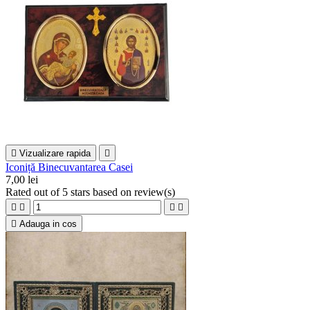

Vizualizare rapida

Iconiță Binecuvantarea Casei
7,00 lei
Rated
out of 5 stars based on
review(s)





Adauga in cos