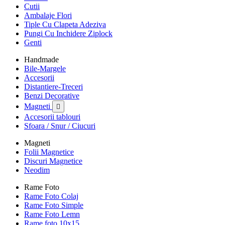
Cutii
Ambalaje Flori
Tiple Cu Clapeta Adeziva
Pungi Cu Inchidere Ziplock
Genti
Handmade
Bile-Margele
Accesorii
Distantiere-Treceri
Benzi Decorative
Magneti

Accesorii tablouri
Sfoara / Snur / Ciucuri
Magneti
Folii Magnetice
Discuri Magnetice
Neodim
Rame Foto
Rame Foto Colaj
Rame Foto Simple
Rame Foto Lemn
Rame foto 10x15