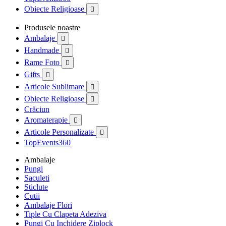
Obiecte Religioase

Produsele noastre
Ambalaje

Handmade

Rame Foto

Gifts

Articole Sublimare

Obiecte Religioase

Crăciun
Aromaterapie

Articole Personalizate

TopEvents360
Ambalaje
Pungi
Saculeti
Sticlute
Cutii
Ambalaje Flori
Tiple Cu Clapeta Adeziva
Pungi Cu Inchidere Ziplock