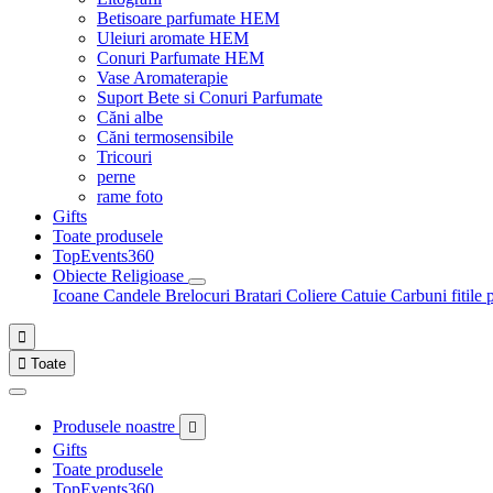
Betisoare parfumate HEM
Uleiuri aromate HEM
Conuri Parfumate HEM
Vase Aromaterapie
Suport Bete si Conuri Parfumate
Căni albe
Căni termosensibile
Tricouri
perne
rame foto
Gifts
Toate produsele
TopEvents360
Obiecte Religioase
Icoane
Candele
Brelocuri
Bratari
Coliere
Catuie
Carbuni fitile 


Toate
Produsele noastre

Gifts
Toate produsele
TopEvents360