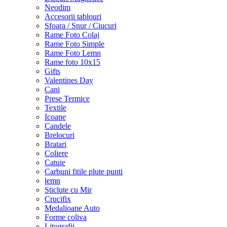
Neodim
Accesorii tablouri
Sfoara / Snur / Ciucuri
Rame Foto Colaj
Rame Foto Simple
Rame Foto Lemn
Rame foto 10x15
Gifts
Valentines Day
Cani
Prese Termice
Textile
Icoane
Candele
Brelocuri
Bratari
Coliere
Catuie
Carbuni fitile plute punti
lemn
Sticlute cu Mir
Crucifix
Medalioane Auto
Forme coliva
Litografii