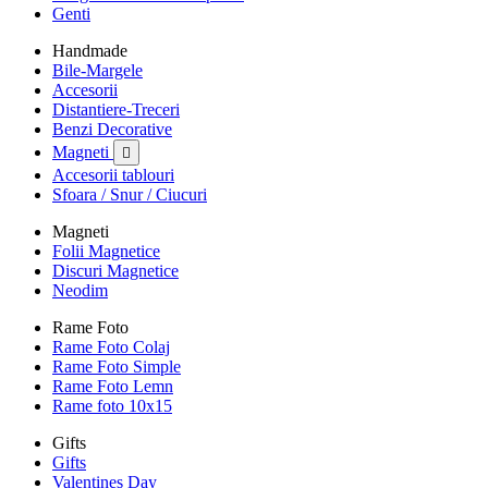
Genti
Handmade
Bile-Margele
Accesorii
Distantiere-Treceri
Benzi Decorative
Magneti

Accesorii tablouri
Sfoara / Snur / Ciucuri
Magneti
Folii Magnetice
Discuri Magnetice
Neodim
Rame Foto
Rame Foto Colaj
Rame Foto Simple
Rame Foto Lemn
Rame foto 10x15
Gifts
Gifts
Valentines Day