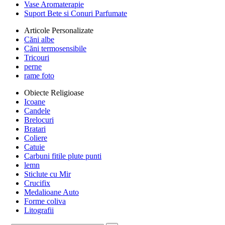
Vase Aromaterapie
Suport Bete si Conuri Parfumate
Articole Personalizate
Căni albe
Căni termosensibile
Tricouri
perne
rame foto
Obiecte Religioase
Icoane
Candele
Brelocuri
Bratari
Coliere
Catuie
Carbuni fitile plute punti
lemn
Sticlute cu Mir
Crucifix
Medalioane Auto
Forme coliva
Litografii