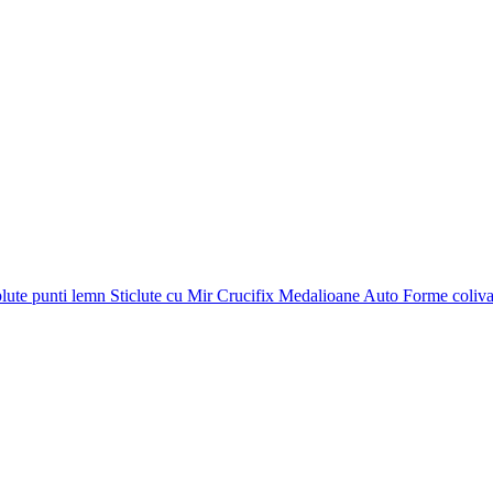
plute punti
lemn
Sticlute cu Mir
Crucifix
Medalioane Auto
Forme coliv