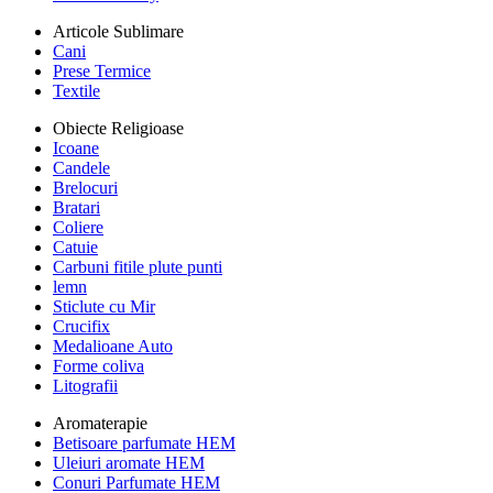
Articole Sublimare
Cani
Prese Termice
Textile
Obiecte Religioase
Icoane
Candele
Brelocuri
Bratari
Coliere
Catuie
Carbuni fitile plute punti
lemn
Sticlute cu Mir
Crucifix
Medalioane Auto
Forme coliva
Litografii
Aromaterapie
Betisoare parfumate HEM
Uleiuri aromate HEM
Conuri Parfumate HEM