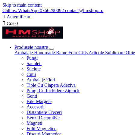
Skip to main content
Call us: WhatsApp 0766290092 contact@hmshop.ro

Autentificare

Cos
0
Produsele noastre
Ambalaje
Handmade
Rame Foto
Gifts
Articole Sublimare
Obie
Pungi
Saculeti
Sticlute
Cutii
Ambalaje Flori
Tiple Cu Clapeta Adeziva
Pungi Cu Inchidere Ziplock
Genti
Bile-Margele
Accesorii
Distantiere-Treceri
Benzi Decorative
Magneti
Folii Magnetice
Discuri Magnetice