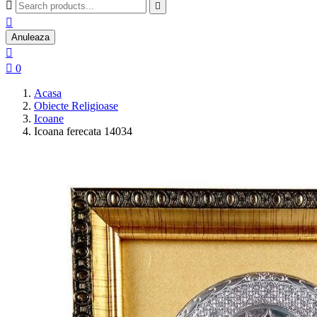



Anuleaza


0
Acasa
Obiecte Religioase
Icoane
Icoana ferecata 14034