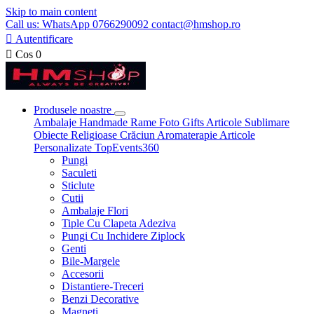
Skip to main content
Call us: WhatsApp 0766290092 contact@hmshop.ro

Autentificare

Cos
0
Produsele noastre
Ambalaje
Handmade
Rame Foto
Gifts
Articole Sublimare
Obiecte Religioase
Crăciun
Aromaterapie
Articole
Personalizate
TopEvents360
Pungi
Saculeti
Sticlute
Cutii
Ambalaje Flori
Tiple Cu Clapeta Adeziva
Pungi Cu Inchidere Ziplock
Genti
Bile-Margele
Accesorii
Distantiere-Treceri
Benzi Decorative
Magneti