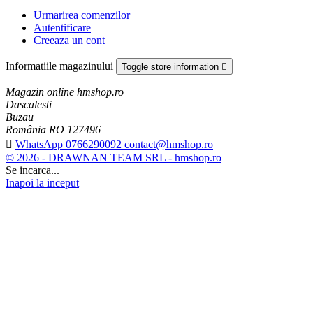
Urmarirea comenzilor
Autentificare
Creeaza un cont
Informatiile magazinului
Toggle store information

Magazin online hmshop.ro
Dascalesti
Buzau
România RO 127496

WhatsApp 0766290092 contact@hmshop.ro
© 2026 - DRAWNAN TEAM SRL - hmshop.ro
Se incarca...
Inapoi la inceput