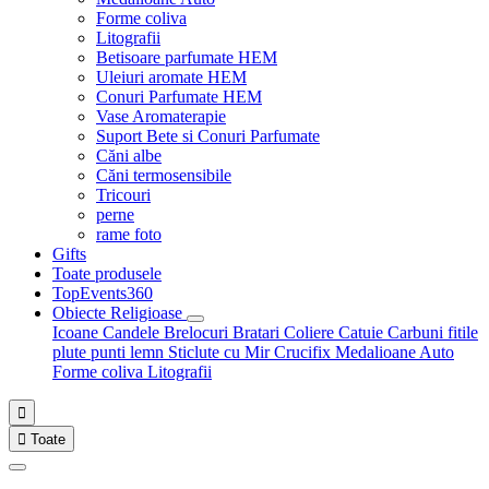
Forme coliva
Litografii
Betisoare parfumate HEM
Uleiuri aromate HEM
Conuri Parfumate HEM
Vase Aromaterapie
Suport Bete si Conuri Parfumate
Căni albe
Căni termosensibile
Tricouri
perne
rame foto
Gifts
Toate produsele
TopEvents360
Obiecte Religioase
Icoane
Candele
Brelocuri
Bratari
Coliere
Catuie
Carbuni fitile
plute punti
lemn
Sticlute cu Mir
Crucifix
Medalioane Auto
Forme coliva
Litografii


Toate