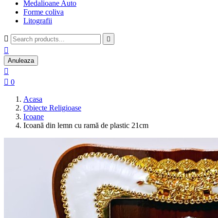
Medalioane Auto
Forme coliva
Litografii



Anuleaza


0
Acasa
Obiecte Religioase
Icoane
Icoană din lemn cu ramă de plastic 21cm