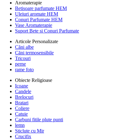
Aromaterapie
Betisoare parfumate HEM
Uleiuri aromate HEM
Conuri Parfumate HEM
Vase Aromaterapie
Suport Bete si Conuri Parfumate
Articole Personalizate
Căni albe
Căni termosensibile
Tricouri
perne
rame foto
Obiecte Religioase
Icoane
Candele
Brelocuri
Bratari
Coliere
Catuie
Carbuni fitile plute punti
lemn
Sticlute cu Mir
Crucifix