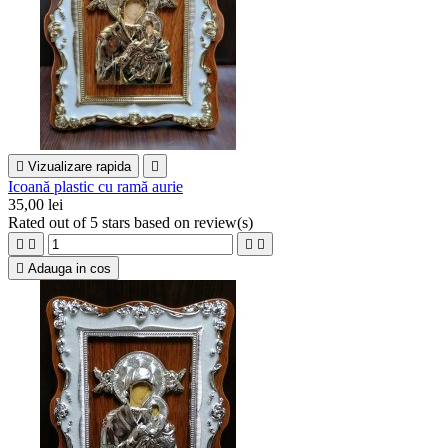

Vizualizare rapida

Icoană plastic cu ramă aurie
35,00 lei
Rated
out of 5 stars based on
review(s)





Adauga in cos