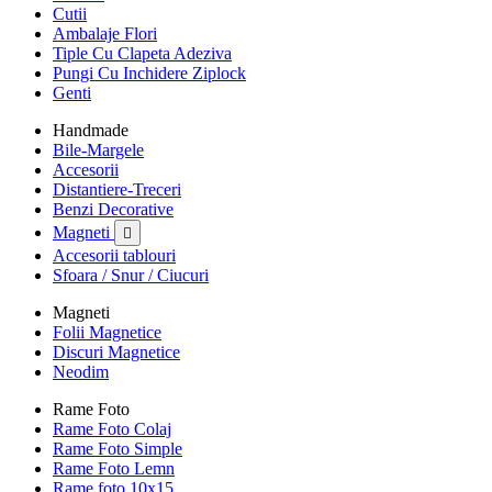
Cutii
Ambalaje Flori
Tiple Cu Clapeta Adeziva
Pungi Cu Inchidere Ziplock
Genti
Handmade
Bile-Margele
Accesorii
Distantiere-Treceri
Benzi Decorative
Magneti

Accesorii tablouri
Sfoara / Snur / Ciucuri
Magneti
Folii Magnetice
Discuri Magnetice
Neodim
Rame Foto
Rame Foto Colaj
Rame Foto Simple
Rame Foto Lemn
Rame foto 10x15