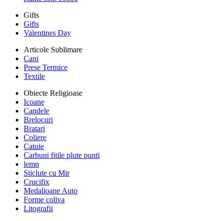
Gifts
Gifts
Valentines Day
Articole Sublimare
Cani
Prese Termice
Textile
Obiecte Religioase
Icoane
Candele
Brelocuri
Bratari
Coliere
Catuie
Carbuni fitile plute punti
lemn
Sticlute cu Mir
Crucifix
Medalioane Auto
Forme coliva
Litografii