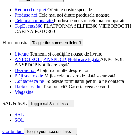
Reduceri de pret
Ofertele nostre speciale
Produse noi
Cele mai noi dintre produsele noastre
Cele mai cumparate
Produsele noastre cele mai cumparate
TopEvents360
PLATFORMA SELFIE360 VIDEOBOOTH
CABINA FOTO360
Firma noastra
Toggle firma noastra links

Livrare
Termenii și condițiile noaste de livrare
ANPC | SOL | ANSPDCP |Notificare legală
ANPC SOL
ANSPDCP Notificare legală
Despre noi
Aflați mai multe despre noi
Plăți securizate
Mijloacele noastre de plată securizată
Contacteaza-ne
Foloseste formularul pentru a ne contacta
Harta site-ului
Te-ai ratacit? Gaseste ceea ce cauti
Magazine
SAL & SOL
Toggle sal & sol links

SAL
SOL
Contul tau
Toggle your account links
