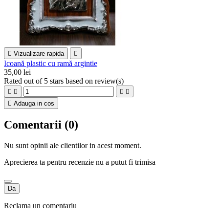

Vizualizare rapida

Icoană plastic cu ramă argintie
35,00 lei
Rated
out of 5 stars based on
review(s)





Adauga in cos
Comentarii (0)
Nu sunt opinii ale clientilor in acest moment.
Aprecierea ta pentru recenzie nu a putut fi trimisa
Da
Reclama un comentariu