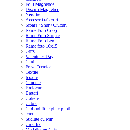
Folii Magnetice
Discuri Magnetice
Neodim
Accesorii tablouri
Sfoara / Snur / Ciucuri
Rame Foto Colaj
Rame Foto Simple
Rame Foto Lemn
Rame foto 10x15
Gifts
Valentines Day
Cani
Prese Termice
Textile
Icoane
Candele
Brelocuri
Bratari
Coliere
Catuie
Carbuni fitile plute punti
lemn
Sticlute cu Mir
Crucifix
Medalioane Auto