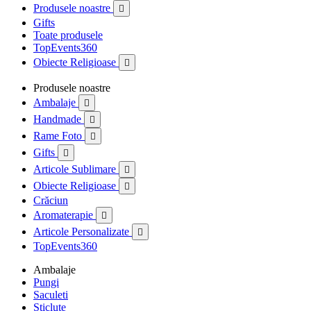
Produsele noastre

Gifts
Toate produsele
TopEvents360
Obiecte Religioase

Produsele noastre
Ambalaje

Handmade

Rame Foto

Gifts

Articole Sublimare

Obiecte Religioase

Crăciun
Aromaterapie

Articole Personalizate

TopEvents360
Ambalaje
Pungi
Saculeti
Sticlute