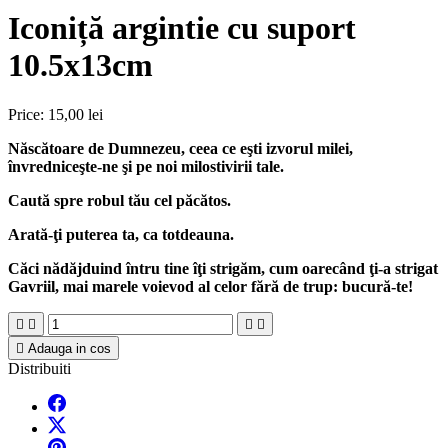
Iconiță argintie cu suport
10.5x13cm
Price:
15,00 lei
Născătoare de Dumnezeu, ceea ce eşti izvorul milei,
învredniceşte-ne şi pe noi milostivirii tale.
Caută spre robul tău cel păcătos.
Arată-ţi puterea ta, ca totdeauna.
Căci nădăjduind întru tine îţi strigăm, cum oarecând ţi-a strigat
Gavriil, mai marele voievod al celor fără de trup: bucură-te!





Adauga in cos
Distribuiti