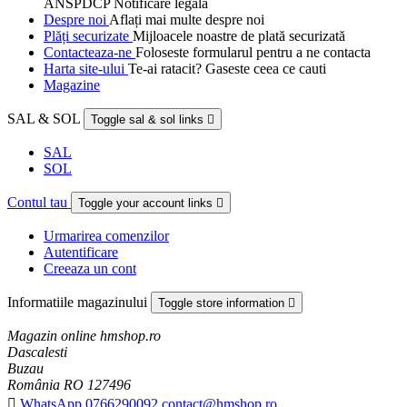
ANSPDCP Notificare legală
Despre noi
Aflați mai multe despre noi
Plăți securizate
Mijloacele noastre de plată securizată
Contacteaza-ne
Foloseste formularul pentru a ne contacta
Harta site-ului
Te-ai ratacit? Gaseste ceea ce cauti
Magazine
SAL & SOL
Toggle sal & sol links

SAL
SOL
Contul tau
Toggle your account links

Urmarirea comenzilor
Autentificare
Creeaza un cont
Informatiile magazinului
Toggle store information

Magazin online hmshop.ro
Dascalesti
Buzau
România RO 127496

WhatsApp 0766290092 contact@hmshop.ro