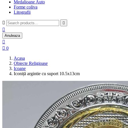
Medalioane Auto
Forme coliva
Litografii



Anuleaza


0
Acasa
Obiecte Religioase
Icoane
Iconiță argintie cu suport 10.5x13cm