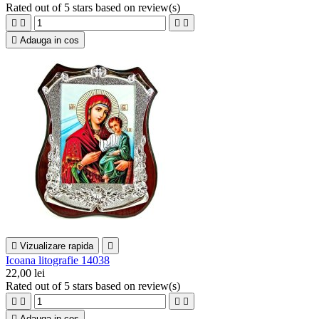
Rated
out of 5 stars based on
review(s)





Adauga in cos

Vizualizare rapida

Icoana litografie 14038
22,00 lei
Rated
out of 5 stars based on
review(s)





Adauga in cos