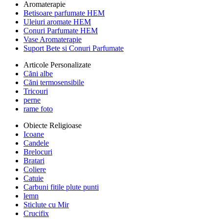
Aromaterapie
Betisoare parfumate HEM
Uleiuri aromate HEM
Conuri Parfumate HEM
Vase Aromaterapie
Suport Bete si Conuri Parfumate
Articole Personalizate
Căni albe
Căni termosensibile
Tricouri
perne
rame foto
Obiecte Religioase
Icoane
Candele
Brelocuri
Bratari
Coliere
Catuie
Carbuni fitile plute punti
lemn
Sticlute cu Mir
Crucifix