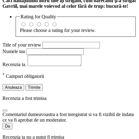
Căci nădăjduind întru tine îţi strigăm, cum oarecând ţi-a strigat
Gavriil, mai marele voievod al celor fără de trup: bucură-te!
Rating for
Quality
Please choose a rating for your review.
Title of your review
Numele tau
Recenzia ta.
*
Campuri obligatorii
Anuleaza
Trimite
Recenzia a fost trimisa
Comentariul dumeavoastra a fost inregistrat si va fi vizibil de indata
ce va fi aprobat de un moderator.
Da
Recenzia ta nu a putut fi trimisa