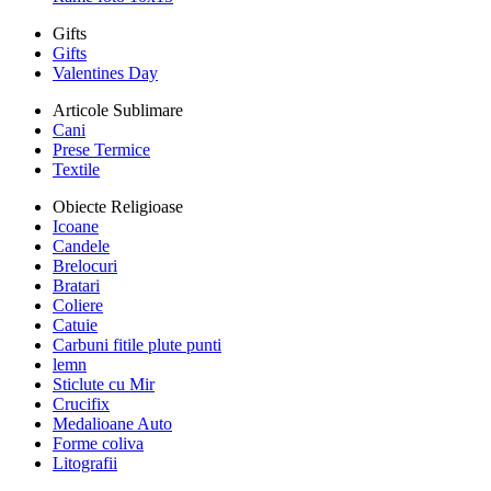
Gifts
Gifts
Valentines Day
Articole Sublimare
Cani
Prese Termice
Textile
Obiecte Religioase
Icoane
Candele
Brelocuri
Bratari
Coliere
Catuie
Carbuni fitile plute punti
lemn
Sticlute cu Mir
Crucifix
Medalioane Auto
Forme coliva
Litografii