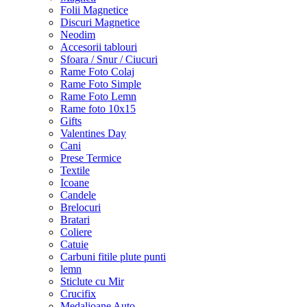
Folii Magnetice
Discuri Magnetice
Neodim
Accesorii tablouri
Sfoara / Snur / Ciucuri
Rame Foto Colaj
Rame Foto Simple
Rame Foto Lemn
Rame foto 10x15
Gifts
Valentines Day
Cani
Prese Termice
Textile
Icoane
Candele
Brelocuri
Bratari
Coliere
Catuie
Carbuni fitile plute punti
lemn
Sticlute cu Mir
Crucifix
Medalioane Auto