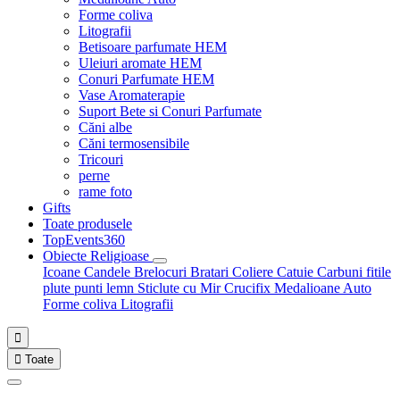
Forme coliva
Litografii
Betisoare parfumate HEM
Uleiuri aromate HEM
Conuri Parfumate HEM
Vase Aromaterapie
Suport Bete si Conuri Parfumate
Căni albe
Căni termosensibile
Tricouri
perne
rame foto
Gifts
Toate produsele
TopEvents360
Obiecte Religioase
Icoane
Candele
Brelocuri
Bratari
Coliere
Catuie
Carbuni fitile
plute punti
lemn
Sticlute cu Mir
Crucifix
Medalioane Auto
Forme coliva
Litografii


Toate