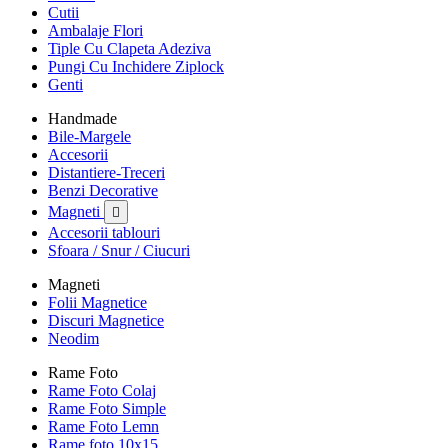
Cutii
Ambalaje Flori
Tiple Cu Clapeta Adeziva
Pungi Cu Inchidere Ziplock
Genti
Handmade
Bile-Margele
Accesorii
Distantiere-Treceri
Benzi Decorative
Magneti

Accesorii tablouri
Sfoara / Snur / Ciucuri
Magneti
Folii Magnetice
Discuri Magnetice
Neodim
Rame Foto
Rame Foto Colaj
Rame Foto Simple
Rame Foto Lemn
Rame foto 10x15