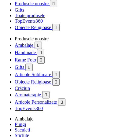
Produsele noastre

Gifts
Toate produsele
TopEvents360
Obiecte Religioase

Produsele noastre
Ambalaje

Handmade

Rame Foto

Gifts

Articole Sublimare

Obiecte Religioase

Crăciun
Aromaterapie

Articole Personalizate

TopEvents360
Ambalaje
Pungi
Saculeti
Sticlute