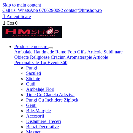
Skip to main content
Call us: WhatsApp 0766290092 contact@hmshop.ro

Autentificare

Cos
0
Produsele noastre
Ambalaje
Handmade
Rame Foto
Gifts
Articole Sublimare
Obiecte Religioase
Crăciun
Aromaterapie
Articole
Personalizate
TopEvents360
Pungi
Saculeti
Sticlute
Cutii
Ambalaje Flori
Tiple Cu Clapeta Adeziva
Pungi Cu Inchidere Ziplock
Genti
Bile-Margele
Accesorii
Distantiere-Treceri
Benzi Decorative
Magneti