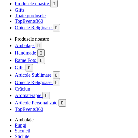
Produsele noastre

Gifts
Toate produsele
TopEvents360
Obiecte Religioase

Produsele noastre
Ambalaje

Handmade

Rame Foto

Gifts

Articole Sublimare

Obiecte Religioase

Crăciun
Aromaterapie

Articole Personalizate

TopEvents360
Ambalaje
Pungi
Saculeti
Sticlute