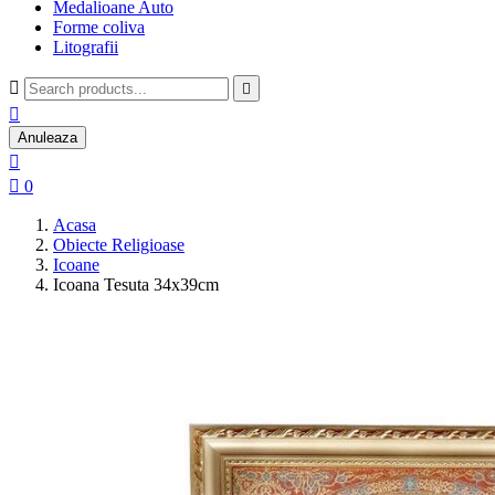
Medalioane Auto
Forme coliva
Litografii



Anuleaza


0
Acasa
Obiecte Religioase
Icoane
Icoana Tesuta 34x39cm