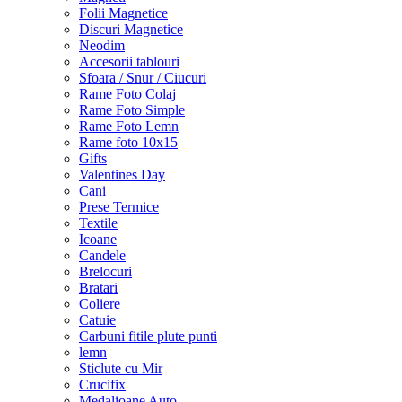
Folii Magnetice
Discuri Magnetice
Neodim
Accesorii tablouri
Sfoara / Snur / Ciucuri
Rame Foto Colaj
Rame Foto Simple
Rame Foto Lemn
Rame foto 10x15
Gifts
Valentines Day
Cani
Prese Termice
Textile
Icoane
Candele
Brelocuri
Bratari
Coliere
Catuie
Carbuni fitile plute punti
lemn
Sticlute cu Mir
Crucifix
Medalioane Auto