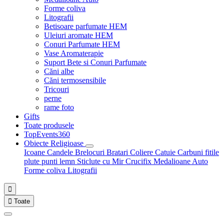
Forme coliva
Litografii
Betisoare parfumate HEM
Uleiuri aromate HEM
Conuri Parfumate HEM
Vase Aromaterapie
Suport Bete si Conuri Parfumate
Căni albe
Căni termosensibile
Tricouri
perne
rame foto
Gifts
Toate produsele
TopEvents360
Obiecte Religioase
Icoane
Candele
Brelocuri
Bratari
Coliere
Catuie
Carbuni fitile
plute punti
lemn
Sticlute cu Mir
Crucifix
Medalioane Auto
Forme coliva
Litografii


Toate