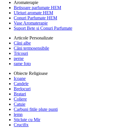
Aromaterapie
Betisoare parfumate HEM
Uleiuri aromate HEM
Conuri Parfumate HEM
Vase Aromaterapie
Suport Bete si Conuri Parfumate
Articole Personalizate
Căni albe
Căni termosensibile
Tricouri
perne
rame foto
Obiecte Religioase
Icoane
Candele
Brelocuri
Bratari
Coliere
Catuie
Carbuni fitile plute punti
lemn
Sticlute cu Mir
Crucifix