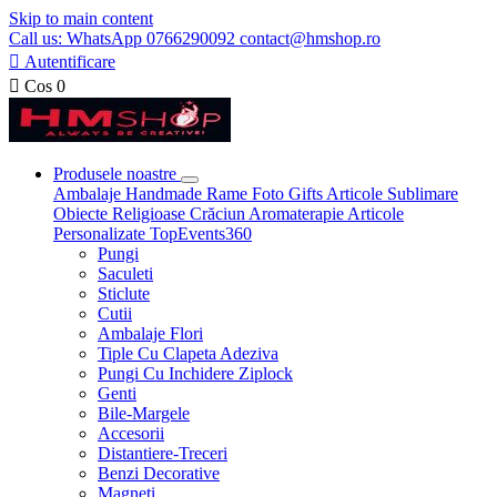
Skip to main content
Call us: WhatsApp 0766290092 contact@hmshop.ro

Autentificare

Cos
0
Produsele noastre
Ambalaje
Handmade
Rame Foto
Gifts
Articole Sublimare
Obiecte Religioase
Crăciun
Aromaterapie
Articole
Personalizate
TopEvents360
Pungi
Saculeti
Sticlute
Cutii
Ambalaje Flori
Tiple Cu Clapeta Adeziva
Pungi Cu Inchidere Ziplock
Genti
Bile-Margele
Accesorii
Distantiere-Treceri
Benzi Decorative
Magneti