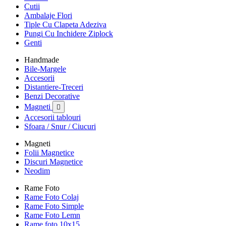
Cutii
Ambalaje Flori
Tiple Cu Clapeta Adeziva
Pungi Cu Inchidere Ziplock
Genti
Handmade
Bile-Margele
Accesorii
Distantiere-Treceri
Benzi Decorative
Magneti

Accesorii tablouri
Sfoara / Snur / Ciucuri
Magneti
Folii Magnetice
Discuri Magnetice
Neodim
Rame Foto
Rame Foto Colaj
Rame Foto Simple
Rame Foto Lemn
Rame foto 10x15