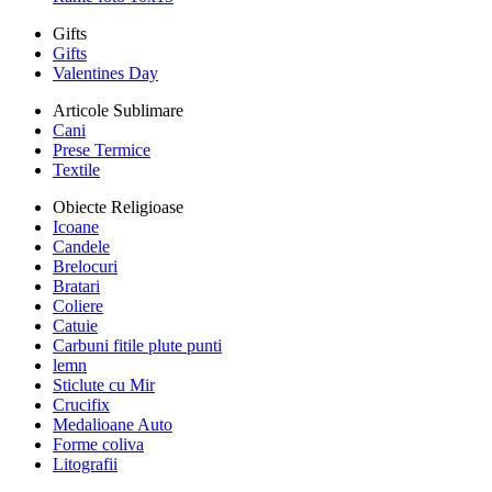
Gifts
Gifts
Valentines Day
Articole Sublimare
Cani
Prese Termice
Textile
Obiecte Religioase
Icoane
Candele
Brelocuri
Bratari
Coliere
Catuie
Carbuni fitile plute punti
lemn
Sticlute cu Mir
Crucifix
Medalioane Auto
Forme coliva
Litografii