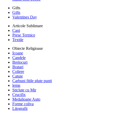
Gifts
Gifts
Valentines Day
Articole Sublimare
Cani
Prese Termice
Textile
Obiecte Religioase
Icoane
Candele
Brelocuri
Bratari
Coliere
Catuie
Carbuni fitile plute punti
lemn
Sticlute cu Mir
Crucifix
Medalioane Auto
Forme coliva
Litografii