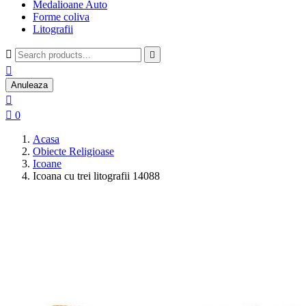
Medalioane Auto
Forme coliva
Litografii



Anuleaza


0
Acasa
Obiecte Religioase
Icoane
Icoana cu trei litografii 14088