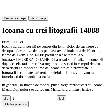
Previous image
Next image
Icoana cu trei litografii 14088
Price:
3,00 lei
Icoana cu trei litografii pe suport din lemn picior de sustinere cu
decupaje decorative de pus pe masa avand inaltimea de 10cm si o
latime de 17cm. Cod 14088 pretul afisat se refera la o
bucata.ALEGEREA ICOANEI ! La pasul 3 al finalizarii comenzii
dupa ce selectati curierul va rugam sa ne scrieti in campul de text
daca doriti un model anume de icoana din cele prezentate in
fotografii si cantitatea aferenta modelului. In cos va rugam sa
introduceti doar cantitatea totala.
In general , in functie de model, puteti alege reproduceri cu Icoana
Maicii Domnului sau cu Icoana Mântuitorului Iisus Hristos .





Adauga in cos