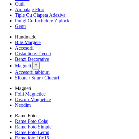
Cutii
Ambalaje Flori
Tiple Cu Clapeta Adeziva
Pungi Cu Inchidere Ziplock
Genti
Handmade
Bile-Margele
Accesorii
Distantiere-Treceri
Benzi Decorative
Magneti

Accesorii tablouri
Sfoara / Snur / Ciucuri
Magneti
Folii Magnetice
Discuri Magnetice
Neodim
Rame Foto
Rame Foto Colaj
Rame Foto Simple
Rame Foto Lemn
Rame foto 10x15