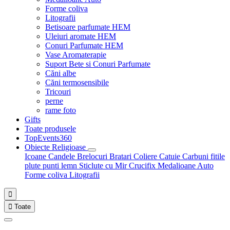
Forme coliva
Litografii
Betisoare parfumate HEM
Uleiuri aromate HEM
Conuri Parfumate HEM
Vase Aromaterapie
Suport Bete si Conuri Parfumate
Căni albe
Căni termosensibile
Tricouri
perne
rame foto
Gifts
Toate produsele
TopEvents360
Obiecte Religioase
Icoane
Candele
Brelocuri
Bratari
Coliere
Catuie
Carbuni fitile
plute punti
lemn
Sticlute cu Mir
Crucifix
Medalioane Auto
Forme coliva
Litografii


Toate