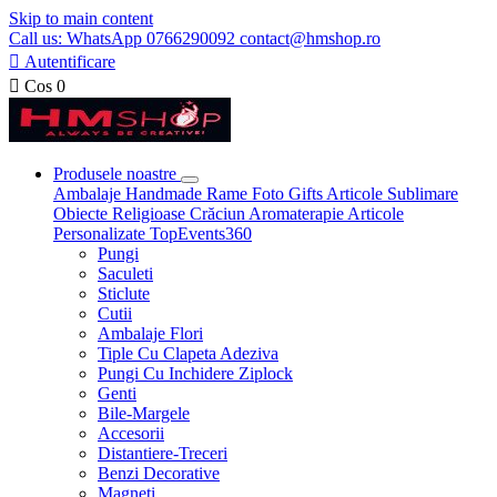
Skip to main content
Call us: WhatsApp 0766290092 contact@hmshop.ro

Autentificare

Cos
0
Produsele noastre
Ambalaje
Handmade
Rame Foto
Gifts
Articole Sublimare
Obiecte Religioase
Crăciun
Aromaterapie
Articole
Personalizate
TopEvents360
Pungi
Saculeti
Sticlute
Cutii
Ambalaje Flori
Tiple Cu Clapeta Adeziva
Pungi Cu Inchidere Ziplock
Genti
Bile-Margele
Accesorii
Distantiere-Treceri
Benzi Decorative
Magneti