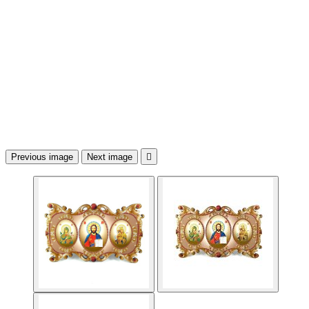
Previous image
Next image
