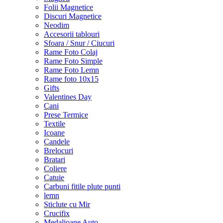
Folii Magnetice
Discuri Magnetice
Neodim
Accesorii tablouri
Sfoara / Snur / Ciucuri
Rame Foto Colaj
Rame Foto Simple
Rame Foto Lemn
Rame foto 10x15
Gifts
Valentines Day
Cani
Prese Termice
Textile
Icoane
Candele
Brelocuri
Bratari
Coliere
Catuie
Carbuni fitile plute punti
lemn
Sticlute cu Mir
Crucifix
Medalioane Auto