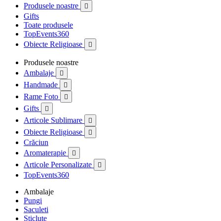
Produsele noastre

Gifts
Toate produsele
TopEvents360
Obiecte Religioase

Produsele noastre
Ambalaje

Handmade

Rame Foto

Gifts

Articole Sublimare

Obiecte Religioase

Crăciun
Aromaterapie

Articole Personalizate

TopEvents360
Ambalaje
Pungi
Saculeti
Sticlute