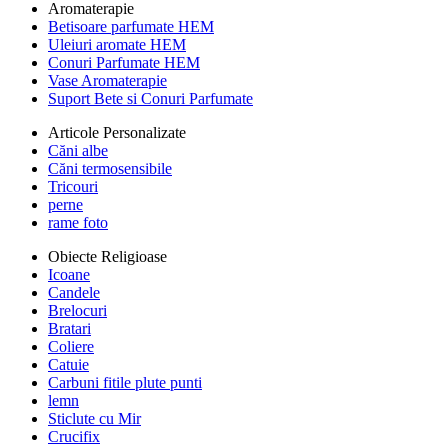
Aromaterapie
Betisoare parfumate HEM
Uleiuri aromate HEM
Conuri Parfumate HEM
Vase Aromaterapie
Suport Bete si Conuri Parfumate
Articole Personalizate
Căni albe
Căni termosensibile
Tricouri
perne
rame foto
Obiecte Religioase
Icoane
Candele
Brelocuri
Bratari
Coliere
Catuie
Carbuni fitile plute punti
lemn
Sticlute cu Mir
Crucifix