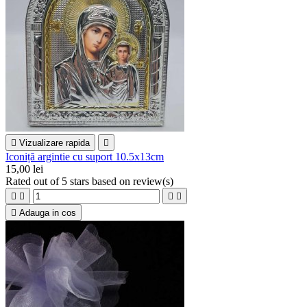

Vizualizare rapida

Iconiță argintie cu suport 10.5x13cm
15,00 lei
Rated
out of 5 stars based on
review(s)





Adauga in cos