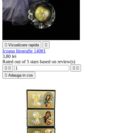

Vizualizare rapida

Icoana litografie 14081
3,80 lei
Rated
out of 5 stars based on
review(s)





Adauga in cos