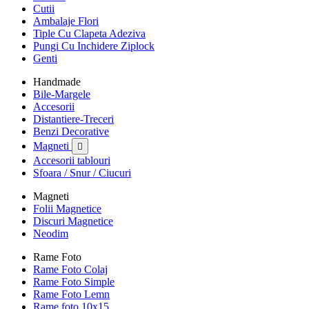
Cutii
Ambalaje Flori
Tiple Cu Clapeta Adeziva
Pungi Cu Inchidere Ziplock
Genti
Handmade
Bile-Margele
Accesorii
Distantiere-Treceri
Benzi Decorative
Magneti

Accesorii tablouri
Sfoara / Snur / Ciucuri
Magneti
Folii Magnetice
Discuri Magnetice
Neodim
Rame Foto
Rame Foto Colaj
Rame Foto Simple
Rame Foto Lemn
Rame foto 10x15