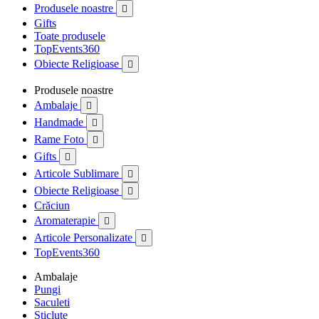
Produsele noastre

Gifts
Toate produsele
TopEvents360
Obiecte Religioase

Produsele noastre
Ambalaje

Handmade

Rame Foto

Gifts

Articole Sublimare

Obiecte Religioase

Crăciun
Aromaterapie

Articole Personalizate

TopEvents360
Ambalaje
Pungi
Saculeti
Sticlute