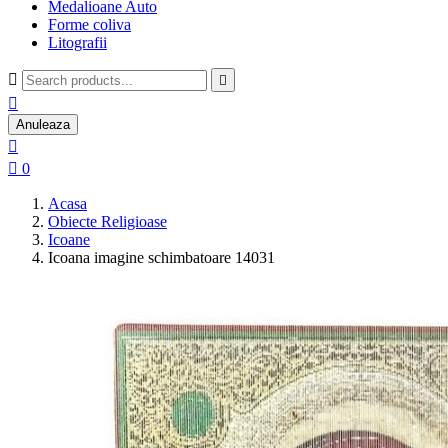
Medalioane Auto
Forme coliva
Litografii



Anuleaza


0
Acasa
Obiecte Religioase
Icoane
Icoana imagine schimbatoare 14031