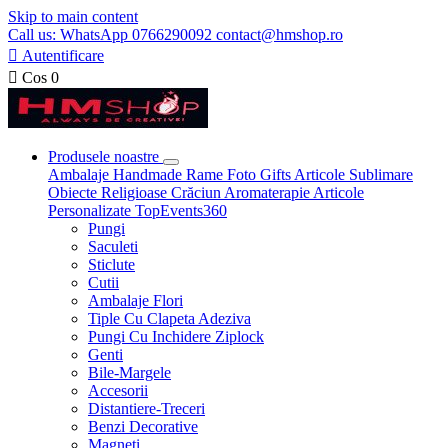
Skip to main content
Call us: WhatsApp 0766290092 contact@hmshop.ro

Autentificare

Cos
0
Produsele noastre
Ambalaje
Handmade
Rame Foto
Gifts
Articole Sublimare
Obiecte Religioase
Crăciun
Aromaterapie
Articole
Personalizate
TopEvents360
Pungi
Saculeti
Sticlute
Cutii
Ambalaje Flori
Tiple Cu Clapeta Adeziva
Pungi Cu Inchidere Ziplock
Genti
Bile-Margele
Accesorii
Distantiere-Treceri
Benzi Decorative
Magneti