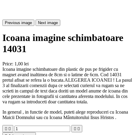
Previous image
Next image
Icoana imagine schimbatoare
14031
Price:
1,00 lei
Icoana imagine schimbatoare din plastic de pus pe frigider cu
magnet avand inaltimea de 8cm si o latime de 6cm. Cod 14031
pretul afisat se refera la o bucata.ALEGEREA ICOANEI ! La pasul
3 al finalizarii comenzii dupa ce selectati curierul va rugam sa ne
scrieti in campul de text daca doriti un model anume de icoana din
cele prezentate in fotografii si cantitatea aferenta modelului. In cos
va rugam sa introduceti doar cantitatea totala.
In general , in functie de model, puteti alege reproduceri cu Icoana
Maicii Domnului sau cu Icoana Mântuitorului Iisus Hristos .



