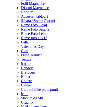
Folii Magnetice
Discuri Magnetice
Neodim
Accesorii tablouri
Sfoara / Snur / Ciucuri
Rame Foto Colaj
Rame Foto Simple
Rame Foto Lemn
Rame foto 10x15
Gifts
Valentines Day
Cani
Prese Termice
Textile
Icoane
Candele
Brelocuri
Bratari
Coliere
Catuie
Carbuni fitile plute punti
lemn
Sticlute cu Mir
Crucifix
Medalioane Auto