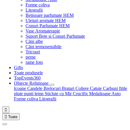
Forme coliva
Litografii
Betisoare parfumate HEM
Uleiuri aromate HEM
Conuri Parfumate HEM
Vase Aromaterapie
Suport Bete si Conuri Parfumate
Căni albe
Căni termosensibile
Tricouri
perne
rame foto
Gifts
Toate produsele
TopEvents360
Obiecte Religioase
Icoane
Candele
Brelocuri
Bratari
Coliere
Catuie
Carbuni fitile
plute punti
lemn
Sticlute cu Mir
Crucifix
Medalioane Auto
Forme coliva
Litografii


Toate