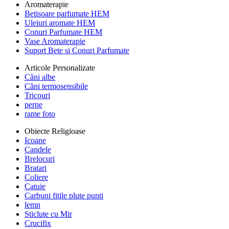
Aromaterapie
Betisoare parfumate HEM
Uleiuri aromate HEM
Conuri Parfumate HEM
Vase Aromaterapie
Suport Bete si Conuri Parfumate
Articole Personalizate
Căni albe
Căni termosensibile
Tricouri
perne
rame foto
Obiecte Religioase
Icoane
Candele
Brelocuri
Bratari
Coliere
Catuie
Carbuni fitile plute punti
lemn
Sticlute cu Mir
Crucifix