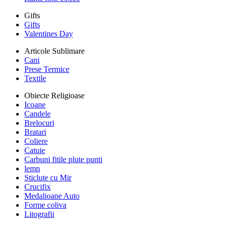
Gifts
Gifts
Valentines Day
Articole Sublimare
Cani
Prese Termice
Textile
Obiecte Religioase
Icoane
Candele
Brelocuri
Bratari
Coliere
Catuie
Carbuni fitile plute punti
lemn
Sticlute cu Mir
Crucifix
Medalioane Auto
Forme coliva
Litografii