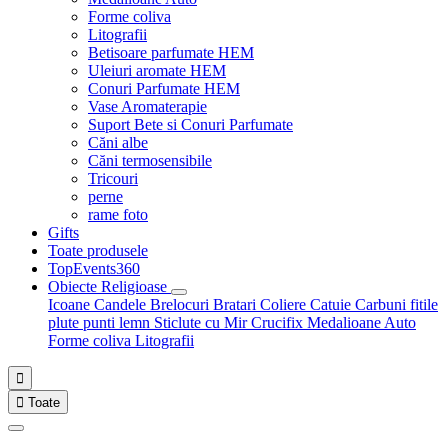
Forme coliva
Litografii
Betisoare parfumate HEM
Uleiuri aromate HEM
Conuri Parfumate HEM
Vase Aromaterapie
Suport Bete si Conuri Parfumate
Căni albe
Căni termosensibile
Tricouri
perne
rame foto
Gifts
Toate produsele
TopEvents360
Obiecte Religioase
Icoane
Candele
Brelocuri
Bratari
Coliere
Catuie
Carbuni fitile
plute punti
lemn
Sticlute cu Mir
Crucifix
Medalioane Auto
Forme coliva
Litografii


Toate