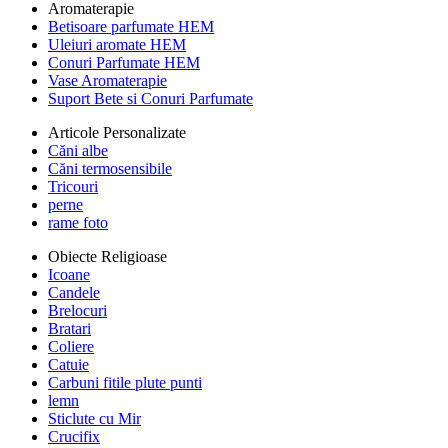
Aromaterapie
Betisoare parfumate HEM
Uleiuri aromate HEM
Conuri Parfumate HEM
Vase Aromaterapie
Suport Bete si Conuri Parfumate
Articole Personalizate
Căni albe
Căni termosensibile
Tricouri
perne
rame foto
Obiecte Religioase
Icoane
Candele
Brelocuri
Bratari
Coliere
Catuie
Carbuni fitile plute punti
lemn
Sticlute cu Mir
Crucifix