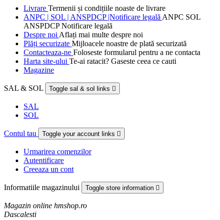
Livrare
Termenii și condițiile noaste de livrare
ANPC | SOL | ANSPDCP |Notificare legală
ANPC SOL
ANSPDCP Notificare legală
Despre noi
Aflați mai multe despre noi
Plăți securizate
Mijloacele noastre de plată securizată
Contacteaza-ne
Foloseste formularul pentru a ne contacta
Harta site-ului
Te-ai ratacit? Gaseste ceea ce cauti
Magazine
SAL & SOL
Toggle sal & sol links

SAL
SOL
Contul tau
Toggle your account links

Urmarirea comenzilor
Autentificare
Creeaza un cont
Informatiile magazinului
Toggle store information

Magazin online hmshop.ro
Dascalesti