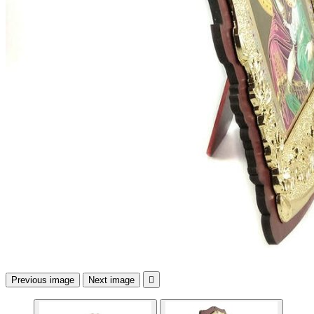
Previous image
Next image
