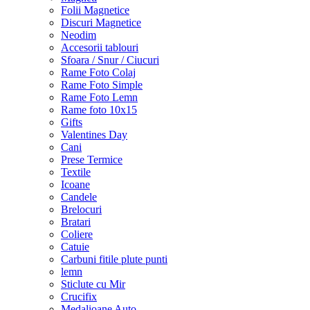
Folii Magnetice
Discuri Magnetice
Neodim
Accesorii tablouri
Sfoara / Snur / Ciucuri
Rame Foto Colaj
Rame Foto Simple
Rame Foto Lemn
Rame foto 10x15
Gifts
Valentines Day
Cani
Prese Termice
Textile
Icoane
Candele
Brelocuri
Bratari
Coliere
Catuie
Carbuni fitile plute punti
lemn
Sticlute cu Mir
Crucifix
Medalioane Auto