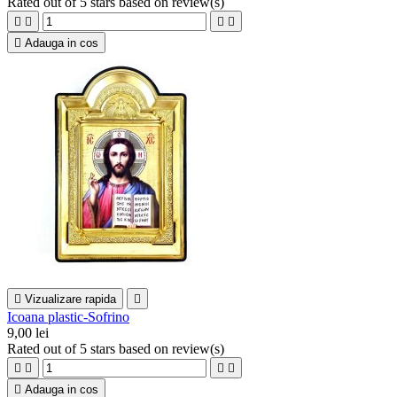
Rated
out of 5 stars based on
review(s)





Adauga in cos

Vizualizare rapida

Icoana plastic-Sofrino
9,00 lei
Rated
out of 5 stars based on
review(s)





Adauga in cos