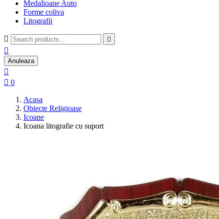
Medalioane Auto
Forme coliva
Litografii



Anuleaza


0
Acasa
Obiecte Religioase
Icoane
Icoana litografie cu suport