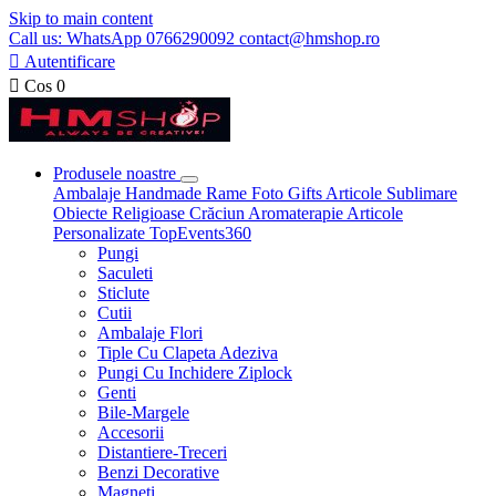
Skip to main content
Call us: WhatsApp 0766290092 contact@hmshop.ro

Autentificare

Cos
0
Produsele noastre
Ambalaje
Handmade
Rame Foto
Gifts
Articole Sublimare
Obiecte Religioase
Crăciun
Aromaterapie
Articole
Personalizate
TopEvents360
Pungi
Saculeti
Sticlute
Cutii
Ambalaje Flori
Tiple Cu Clapeta Adeziva
Pungi Cu Inchidere Ziplock
Genti
Bile-Margele
Accesorii
Distantiere-Treceri
Benzi Decorative
Magneti