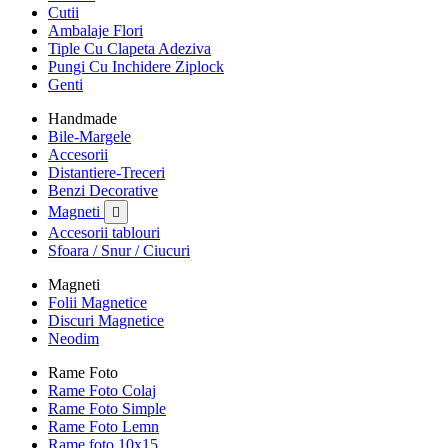
Cutii
Ambalaje Flori
Tiple Cu Clapeta Adeziva
Pungi Cu Inchidere Ziplock
Genti
Handmade
Bile-Margele
Accesorii
Distantiere-Treceri
Benzi Decorative
Magneti

Accesorii tablouri
Sfoara / Snur / Ciucuri
Magneti
Folii Magnetice
Discuri Magnetice
Neodim
Rame Foto
Rame Foto Colaj
Rame Foto Simple
Rame Foto Lemn
Rame foto 10x15