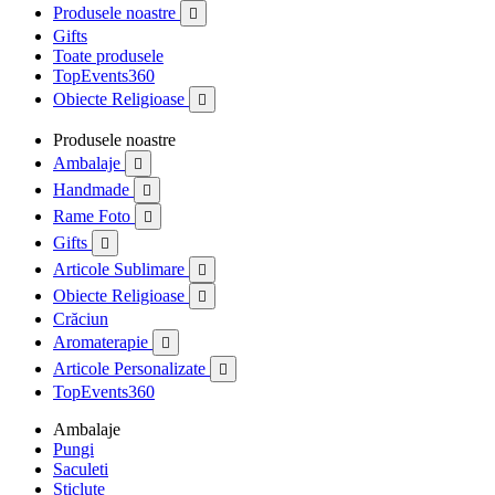
Produsele noastre

Gifts
Toate produsele
TopEvents360
Obiecte Religioase

Produsele noastre
Ambalaje

Handmade

Rame Foto

Gifts

Articole Sublimare

Obiecte Religioase

Crăciun
Aromaterapie

Articole Personalizate

TopEvents360
Ambalaje
Pungi
Saculeti
Sticlute