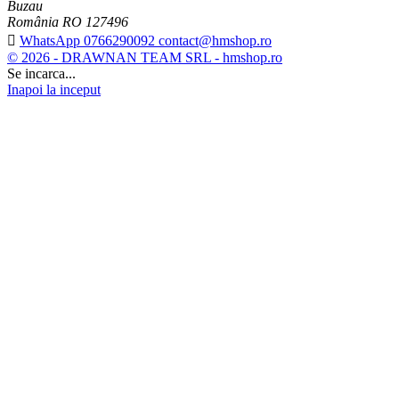
Buzau
România RO 127496

WhatsApp 0766290092 contact@hmshop.ro
© 2026 - DRAWNAN TEAM SRL - hmshop.ro
Se incarca...
Inapoi la inceput