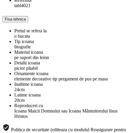
Referinta
tabl4021
Fisa tehnica
Pretul se refera la
o bucata
Tip icoana
litografie
Material icoana
pe suport din lemn
Detalii icoana
picior pliabil
Ornamente icoana
elemente decorative tip pergament de pus pe masa
Inaltime icoana
24cm
Latime icoana
20cm
Reproduceri cu
Icoana Maicii Domnului sau Icoana Mântuitorului Iisus
Hristos
Politica de securitate (editeaza cu modulul Reasigurare pentru