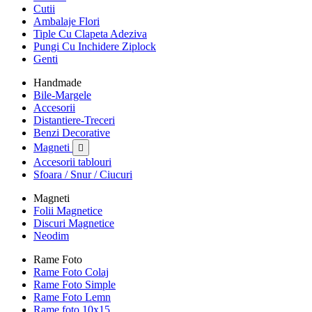
Cutii
Ambalaje Flori
Tiple Cu Clapeta Adeziva
Pungi Cu Inchidere Ziplock
Genti
Handmade
Bile-Margele
Accesorii
Distantiere-Treceri
Benzi Decorative
Magneti

Accesorii tablouri
Sfoara / Snur / Ciucuri
Magneti
Folii Magnetice
Discuri Magnetice
Neodim
Rame Foto
Rame Foto Colaj
Rame Foto Simple
Rame Foto Lemn
Rame foto 10x15