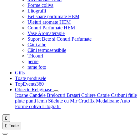
Forme coliva
Litografii
Betisoare parfumate HEM
Uleiuri aromate HEM
Conuri Parfumate HEM
Vase Aromaterapie
Suport Bete si Conuri Parfumate
Căni albe
Căni termosensibile
Tricouri
perne
rame foto
Gifts
Toate produsele
TopEvents360
Obiecte Religioase
Icoane
Candele
Brelocuri
Bratari
Coliere
Catuie
Carbuni fitile
plute punti
lemn
Sticlute cu Mir
Crucifix
Medalioane Auto
Forme coliva
Litografii


Toate