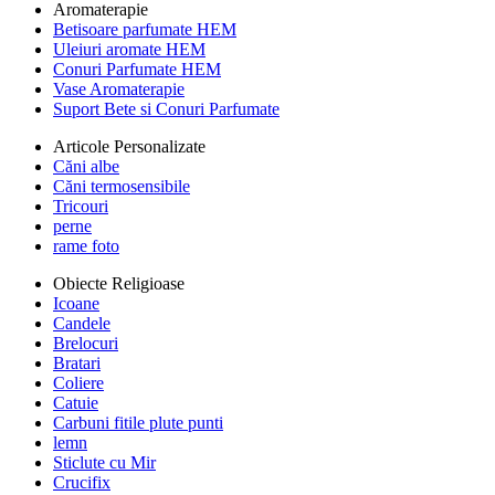
Aromaterapie
Betisoare parfumate HEM
Uleiuri aromate HEM
Conuri Parfumate HEM
Vase Aromaterapie
Suport Bete si Conuri Parfumate
Articole Personalizate
Căni albe
Căni termosensibile
Tricouri
perne
rame foto
Obiecte Religioase
Icoane
Candele
Brelocuri
Bratari
Coliere
Catuie
Carbuni fitile plute punti
lemn
Sticlute cu Mir
Crucifix