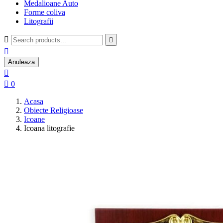
Medalioane Auto
Forme coliva
Litografii



Anuleaza


0
Acasa
Obiecte Religioase
Icoane
Icoana litografie