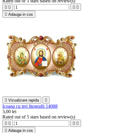
Rated
out of 5 stars based on
review(s)





Adauga in cos

Vizualizare rapida

Icoana cu trei litografii 14088
3,00 lei
Rated
out of 5 stars based on
review(s)





Adauga in cos