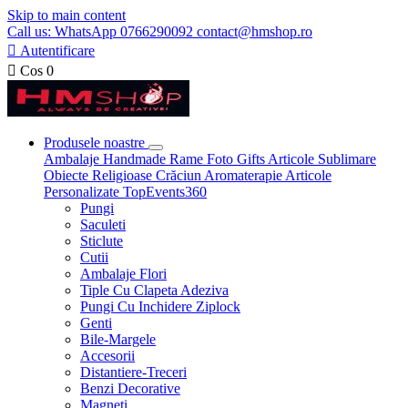
Skip to main content
Call us: WhatsApp 0766290092 contact@hmshop.ro

Autentificare

Cos
0
Produsele noastre
Ambalaje
Handmade
Rame Foto
Gifts
Articole Sublimare
Obiecte Religioase
Crăciun
Aromaterapie
Articole
Personalizate
TopEvents360
Pungi
Saculeti
Sticlute
Cutii
Ambalaje Flori
Tiple Cu Clapeta Adeziva
Pungi Cu Inchidere Ziplock
Genti
Bile-Margele
Accesorii
Distantiere-Treceri
Benzi Decorative
Magneti