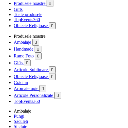
Produsele noastre

Gifts
Toate produsele
TopEvents360
Obiecte Religioase

Produsele noastre
Ambalaje

Handmade

Rame Foto

Gifts

Articole Sublimare

Obiecte Religioase

Crăciun
Aromaterapie

Articole Personalizate

TopEvents360
Ambalaje
Pungi
Saculeti
Sticlute