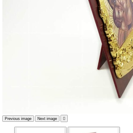
Previous image
Next image
