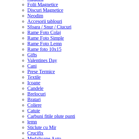
Folii Magnetice
Discuri Magnetice
Neodim
Accesorii tablouri
Sfoara / Snur / Ciucuri
Rame Foto Colaj
Rame Foto Simple
Rame Foto Lemn
Rame foto 10x15
Gifts
Valentines Day
Cani
Prese Termice
Textile
Icoane
Candele
Brelocuri
Bratari
Coliere
Catuie
Carbuni fitile plute punti
lemn
Sticlute cu Mir
Crucifix
Medalioane Auto