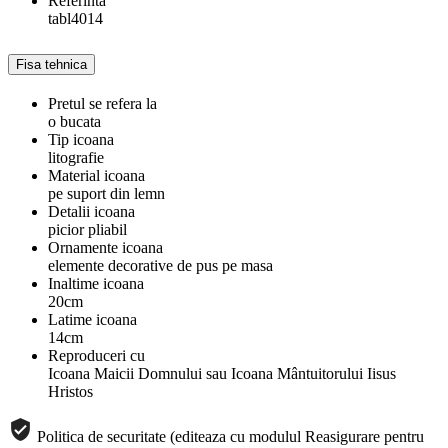
Referinta
tabl4014
Fisa tehnica
Pretul se refera la
o bucata
Tip icoana
litografie
Material icoana
pe suport din lemn
Detalii icoana
picior pliabil
Ornamente icoana
elemente decorative de pus pe masa
Inaltime icoana
20cm
Latime icoana
14cm
Reproduceri cu
Icoana Maicii Domnului sau Icoana Mântuitorului Iisus
Hristos
Politica de securitate (editeaza cu modulul Reasigurare pentru