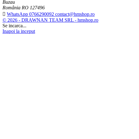
Buzau
România RO 127496

WhatsApp 0766290092 contact@hmshop.ro
© 2026 - DRAWNAN TEAM SRL - hmshop.ro
Se incarca...
Inapoi la inceput