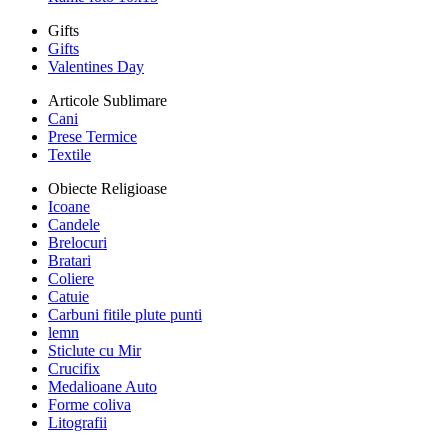
Gifts
Gifts
Valentines Day
Articole Sublimare
Cani
Prese Termice
Textile
Obiecte Religioase
Icoane
Candele
Brelocuri
Bratari
Coliere
Catuie
Carbuni fitile plute punti
lemn
Sticlute cu Mir
Crucifix
Medalioane Auto
Forme coliva
Litografii