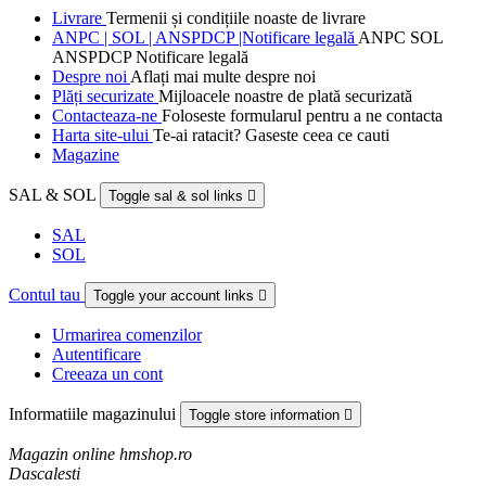
Livrare
Termenii și condițiile noaste de livrare
ANPC | SOL | ANSPDCP |Notificare legală
ANPC SOL
ANSPDCP Notificare legală
Despre noi
Aflați mai multe despre noi
Plăți securizate
Mijloacele noastre de plată securizată
Contacteaza-ne
Foloseste formularul pentru a ne contacta
Harta site-ului
Te-ai ratacit? Gaseste ceea ce cauti
Magazine
SAL & SOL
Toggle sal & sol links

SAL
SOL
Contul tau
Toggle your account links

Urmarirea comenzilor
Autentificare
Creeaza un cont
Informatiile magazinului
Toggle store information

Magazin online hmshop.ro
Dascalesti