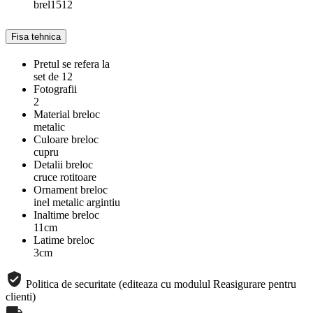
brel1512
Fisa tehnica
Pretul se refera la
set de 12
Fotografii
2
Material breloc
metalic
Culoare breloc
cupru
Detalii breloc
cruce rotitoare
Ornament breloc
inel metalic argintiu
Inaltime breloc
11cm
Latime breloc
3cm
Politica de securitate (editeaza cu modulul Reasigurare pentru
clienti)