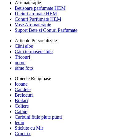
Aromaterapie
Betisoare parfumate HEM
Uleiuri aromate HEM
Conuri Parfumate HEM
Vase Aromaterapie
Suport Bete si Conuri Parfumate
Articole Personalizate
Căni albe
Căni termosensibile
Tricouri
perne
rame foto
Obiecte Religioase
Icoane
Candele
Brelocuri
Bratari
Coliere
Catuie
Carbuni fitile plute punti
lemn
Sticlute cu Mir
Crucifix