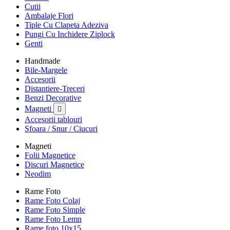
Cutii
Ambalaje Flori
Tiple Cu Clapeta Adeziva
Pungi Cu Inchidere Ziplock
Genti
Handmade
Bile-Margele
Accesorii
Distantiere-Treceri
Benzi Decorative
Magneti

Accesorii tablouri
Sfoara / Snur / Ciucuri
Magneti
Folii Magnetice
Discuri Magnetice
Neodim
Rame Foto
Rame Foto Colaj
Rame Foto Simple
Rame Foto Lemn
Rame foto 10x15