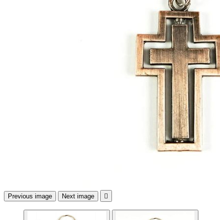
Previous image
Next image
