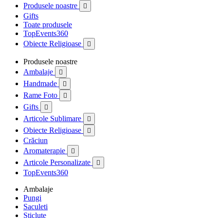
Produsele noastre

Gifts
Toate produsele
TopEvents360
Obiecte Religioase

Produsele noastre
Ambalaje

Handmade

Rame Foto

Gifts

Articole Sublimare

Obiecte Religioase

Crăciun
Aromaterapie

Articole Personalizate

TopEvents360
Ambalaje
Pungi
Saculeti
Sticlute