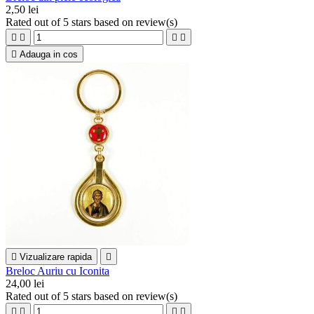
2,50 lei
Rated
out of 5 stars based on
review(s)





Adauga in cos

Vizualizare rapida

Breloc Auriu cu Iconita
24,00 lei
Rated
out of 5 stars based on
review(s)



