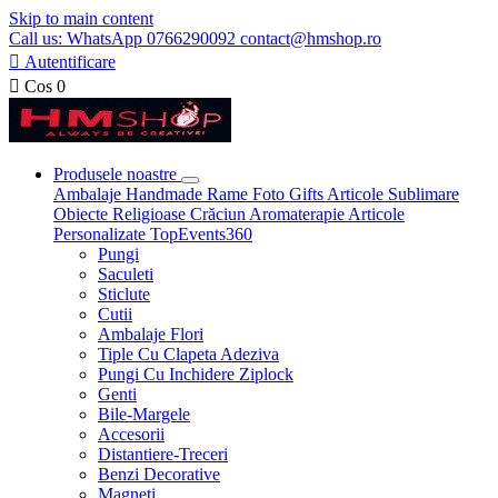
Skip to main content
Call us: WhatsApp 0766290092 contact@hmshop.ro

Autentificare

Cos
0
Produsele noastre
Ambalaje
Handmade
Rame Foto
Gifts
Articole Sublimare
Obiecte Religioase
Crăciun
Aromaterapie
Articole
Personalizate
TopEvents360
Pungi
Saculeti
Sticlute
Cutii
Ambalaje Flori
Tiple Cu Clapeta Adeziva
Pungi Cu Inchidere Ziplock
Genti
Bile-Margele
Accesorii
Distantiere-Treceri
Benzi Decorative
Magneti