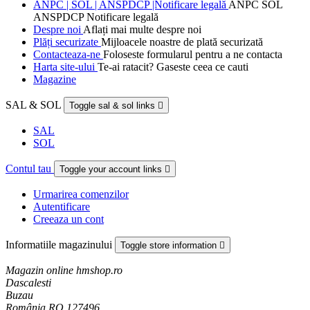
ANPC | SOL | ANSPDCP |Notificare legală
ANPC SOL
ANSPDCP Notificare legală
Despre noi
Aflați mai multe despre noi
Plăți securizate
Mijloacele noastre de plată securizată
Contacteaza-ne
Foloseste formularul pentru a ne contacta
Harta site-ului
Te-ai ratacit? Gaseste ceea ce cauti
Magazine
SAL & SOL
Toggle sal & sol links

SAL
SOL
Contul tau
Toggle your account links

Urmarirea comenzilor
Autentificare
Creeaza un cont
Informatiile magazinului
Toggle store information

Magazin online hmshop.ro
Dascalesti
Buzau
România RO 127496