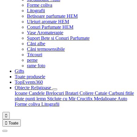
Forme coliva
Litografii
Betisoare parfumate HEM
Uleiuri aromate HEM
Conuri Parfumate HEM
Vase Aromaterapie
Suport Bete si Conuri Parfumate
Căni albe
Căni termosensibile
Tricouri
perne
rame foto
Gifts
Toate produsele
TopEvents360
Obiecte Religioase
Icoane
Candele
Brelocuri
Bratari
Coliere
Catuie
Carbuni fitile
plute punti
lemn
Sticlute cu Mir
Crucifix
Medalioane Auto
Forme coliva
Litografii


Toate