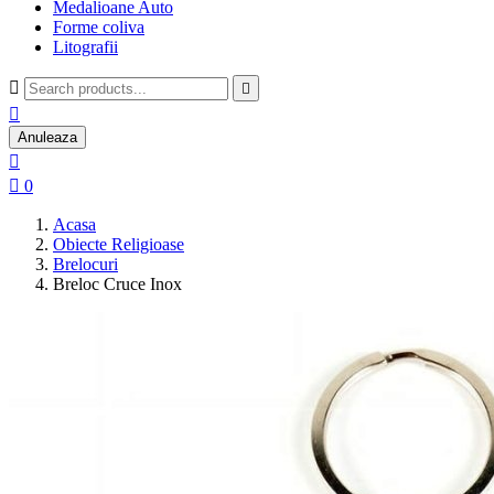
Medalioane Auto
Forme coliva
Litografii



Anuleaza


0
Acasa
Obiecte Religioase
Brelocuri
Breloc Cruce Inox