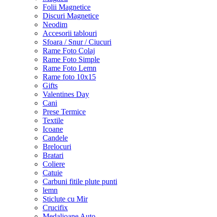
Folii Magnetice
Discuri Magnetice
Neodim
Accesorii tablouri
Sfoara / Snur / Ciucuri
Rame Foto Colaj
Rame Foto Simple
Rame Foto Lemn
Rame foto 10x15
Gifts
Valentines Day
Cani
Prese Termice
Textile
Icoane
Candele
Brelocuri
Bratari
Coliere
Catuie
Carbuni fitile plute punti
lemn
Sticlute cu Mir
Crucifix
Medalioane Auto