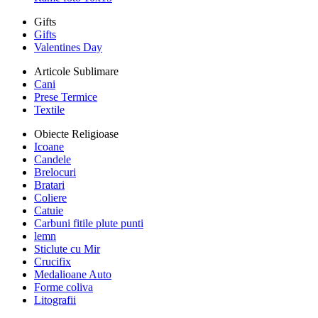
Gifts
Gifts
Valentines Day
Articole Sublimare
Cani
Prese Termice
Textile
Obiecte Religioase
Icoane
Candele
Brelocuri
Bratari
Coliere
Catuie
Carbuni fitile plute punti
lemn
Sticlute cu Mir
Crucifix
Medalioane Auto
Forme coliva
Litografii