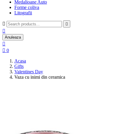
Medalioane Auto
Forme coliva
Litografii



Anuleaza


0
Acasa
Gifts
Valentines Day
Vaza cu inimi din ceramica