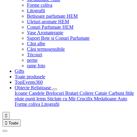
Forme coliva
Litografii
Betisoare parfumate HEM
Uleiuri aromate HEM
Conuri Parfumate HEM
Vase Aromaterapie
Suport Bete si Conuri Parfumate
Căni albe
Căni termosensibile
Tricouri
perne
rame foto
Gifts
Toate produsele
TopEvents360
Obiecte Religioase
Icoane
Candele
Brelocuri
Bratari
Coliere
Catuie
Carbuni fitile
plute punti
lemn
Sticlute cu Mir
Crucifix
Medalioane Auto
Forme coliva
Litografii


Toate