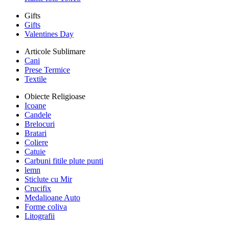
Gifts
Gifts
Valentines Day
Articole Sublimare
Cani
Prese Termice
Textile
Obiecte Religioase
Icoane
Candele
Brelocuri
Bratari
Coliere
Catuie
Carbuni fitile plute punti
lemn
Sticlute cu Mir
Crucifix
Medalioane Auto
Forme coliva
Litografii