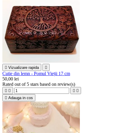

Vizualizare rapida

Cutie din lemn - Pomul Vieții 17 cm
50,00 lei
Rated
out of 5 stars based on
review(s)





Adauga in cos