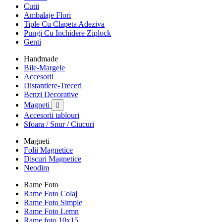
Cutii
Ambalaje Flori
Tiple Cu Clapeta Adeziva
Pungi Cu Inchidere Ziplock
Genti
Handmade
Bile-Margele
Accesorii
Distantiere-Treceri
Benzi Decorative
Magneti

Accesorii tablouri
Sfoara / Snur / Ciucuri
Magneti
Folii Magnetice
Discuri Magnetice
Neodim
Rame Foto
Rame Foto Colaj
Rame Foto Simple
Rame Foto Lemn
Rame foto 10x15