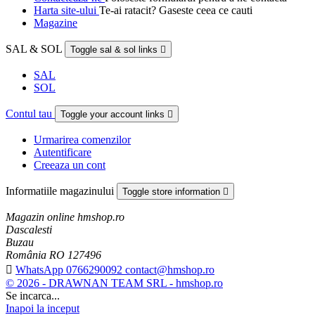
Harta site-ului
Te-ai ratacit? Gaseste ceea ce cauti
Magazine
SAL & SOL
Toggle sal & sol links

SAL
SOL
Contul tau
Toggle your account links

Urmarirea comenzilor
Autentificare
Creeaza un cont
Informatiile magazinului
Toggle store information

Magazin online hmshop.ro
Dascalesti
Buzau
România RO 127496

WhatsApp 0766290092 contact@hmshop.ro
© 2026 - DRAWNAN TEAM SRL - hmshop.ro
Se incarca...
Inapoi la inceput