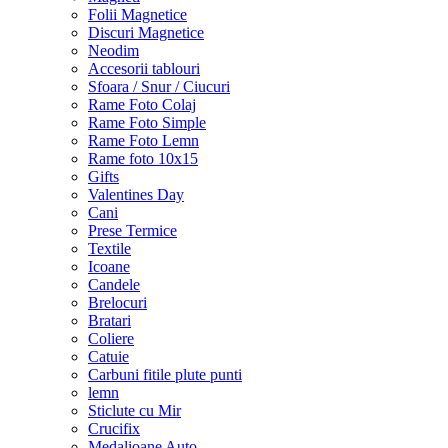
Folii Magnetice
Discuri Magnetice
Neodim
Accesorii tablouri
Sfoara / Snur / Ciucuri
Rame Foto Colaj
Rame Foto Simple
Rame Foto Lemn
Rame foto 10x15
Gifts
Valentines Day
Cani
Prese Termice
Textile
Icoane
Candele
Brelocuri
Bratari
Coliere
Catuie
Carbuni fitile plute punti
lemn
Sticlute cu Mir
Crucifix
Medalioane Auto