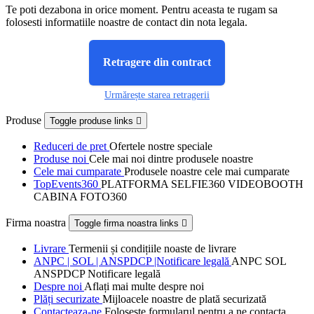
Te poti dezabona in orice moment. Pentru aceasta te rugam sa
folosesti informatiile noastre de contact din nota legala.
Retragere din contract
Urmărește starea retragerii
Produse
Toggle produse links

Reduceri de pret
Ofertele nostre speciale
Produse noi
Cele mai noi dintre produsele noastre
Cele mai cumparate
Produsele noastre cele mai cumparate
TopEvents360
PLATFORMA SELFIE360 VIDEOBOOTH
CABINA FOTO360
Firma noastra
Toggle firma noastra links

Livrare
Termenii și condițiile noaste de livrare
ANPC | SOL | ANSPDCP |Notificare legală
ANPC SOL
ANSPDCP Notificare legală
Despre noi
Aflați mai multe despre noi
Plăți securizate
Mijloacele noastre de plată securizată
Contacteaza-ne
Foloseste formularul pentru a ne contacta