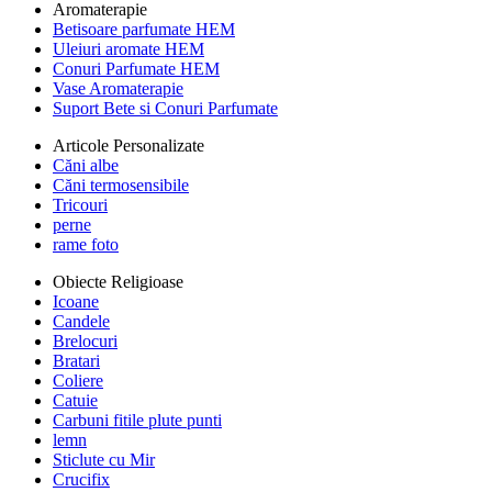
Aromaterapie
Betisoare parfumate HEM
Uleiuri aromate HEM
Conuri Parfumate HEM
Vase Aromaterapie
Suport Bete si Conuri Parfumate
Articole Personalizate
Căni albe
Căni termosensibile
Tricouri
perne
rame foto
Obiecte Religioase
Icoane
Candele
Brelocuri
Bratari
Coliere
Catuie
Carbuni fitile plute punti
lemn
Sticlute cu Mir
Crucifix