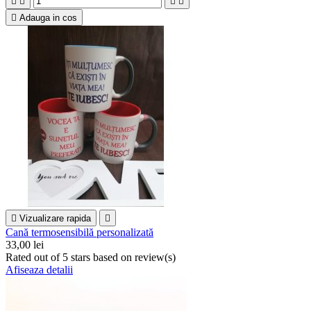





Adauga in cos

Vizualizare rapida

Cană termosensibilă personalizată
33,00 lei
Rated
out of 5 stars based on
review(s)
Afiseaza detalii