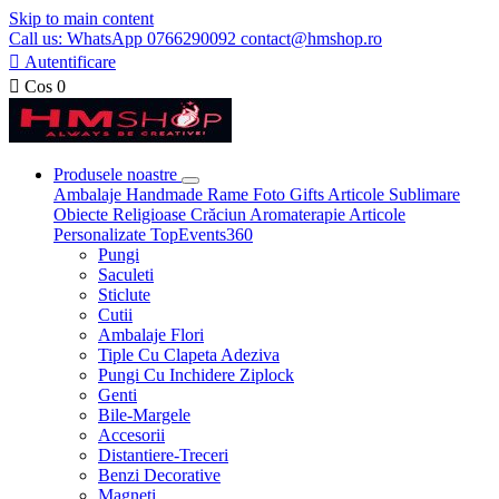
Skip to main content
Call us: WhatsApp 0766290092 contact@hmshop.ro

Autentificare

Cos
0
Produsele noastre
Ambalaje
Handmade
Rame Foto
Gifts
Articole Sublimare
Obiecte Religioase
Crăciun
Aromaterapie
Articole
Personalizate
TopEvents360
Pungi
Saculeti
Sticlute
Cutii
Ambalaje Flori
Tiple Cu Clapeta Adeziva
Pungi Cu Inchidere Ziplock
Genti
Bile-Margele
Accesorii
Distantiere-Treceri
Benzi Decorative
Magneti