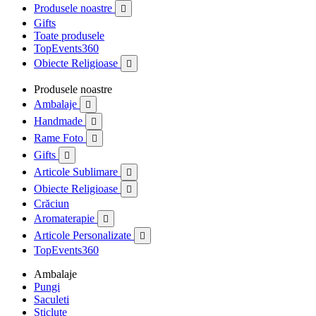
Produsele noastre

Gifts
Toate produsele
TopEvents360
Obiecte Religioase

Produsele noastre
Ambalaje

Handmade

Rame Foto

Gifts

Articole Sublimare

Obiecte Religioase

Crăciun
Aromaterapie

Articole Personalizate

TopEvents360
Ambalaje
Pungi
Saculeti
Sticlute