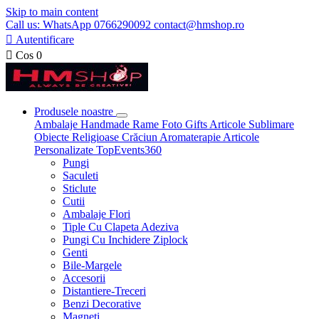
Skip to main content
Call us: WhatsApp 0766290092 contact@hmshop.ro

Autentificare

Cos
0
Produsele noastre
Ambalaje
Handmade
Rame Foto
Gifts
Articole Sublimare
Obiecte Religioase
Crăciun
Aromaterapie
Articole
Personalizate
TopEvents360
Pungi
Saculeti
Sticlute
Cutii
Ambalaje Flori
Tiple Cu Clapeta Adeziva
Pungi Cu Inchidere Ziplock
Genti
Bile-Margele
Accesorii
Distantiere-Treceri
Benzi Decorative
Magneti