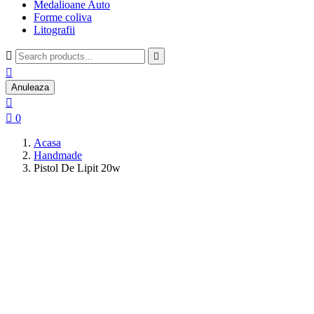
Medalioane Auto
Forme coliva
Litografii



Anuleaza


0
Acasa
Handmade
Pistol De Lipit 20w