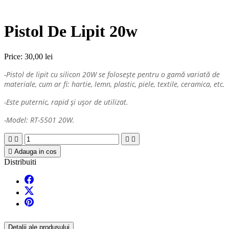
Pistol De Lipit 20w
Price:
30,00 lei
-Pistol de lipit cu silicon 20W se folosește pentru o gamă variată de
materiale, cum ar fi: hartie, lemn, plastic, piele, textile, ceramica, etc.
-Este puternic, rapid și ușor de utilizat.
-Model: RT-5501 20W.





Adauga in cos
Distribuiti
Detalii ale produsului