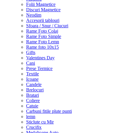
Folii Magnetice
Discuri Magnetice
Neodim
Accesorii tablouri
Sfoara / Snur / Ciucuri
Rame Foto Colaj
Rame Foto Simple
Rame Foto Lemn
Rame foto 10x15
Gifts
Valentines Day
Cani
Prese Termice
Textile
Icoane
Candele
Brelocuri
Bratari
Coliere
Catuie
Carbuni fitile plute punti
lemn
Sticlute cu Mir
Crucifix
Medalioane Auto