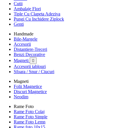
Cutii
Ambalaje Flori
Tiple Cu Clapeta Adeziva
Pungi Cu Inchidere Ziplock
Genti
Handmade
Bile-Margele
Accesorii
Distantiere-Treceri
Benzi Decorative
Magneti

Accesorii tablouri
Sfoara / Snur / Ciucuri
Magneti
Folii Magnetice
Discuri Magnetice
Neodim
Rame Foto
Rame Foto Colaj
Rame Foto Simple
Rame Foto Lemn
Rame foto 10x15