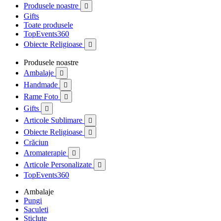
Produsele noastre

Gifts
Toate produsele
TopEvents360
Obiecte Religioase

Produsele noastre
Ambalaje

Handmade

Rame Foto

Gifts

Articole Sublimare

Obiecte Religioase

Crăciun
Aromaterapie

Articole Personalizate

TopEvents360
Ambalaje
Pungi
Saculeti
Sticlute