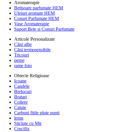
Aromaterapie
Betisoare parfumate HEM
Uleiuri aromate HEM
Conuri Parfumate HEM
Vase Aromaterapie
Suport Bete si Conuri Parfumate
Articole Personalizate
Căni albe
Căni termosensibile
Tricouri
perne
rame foto
Obiecte Religioase
Icoane
Candele
Brelocuri
Bratari
Coliere
Catuie
Carbuni fitile plute punti
lemn
Sticlute cu Mir
Crucifix