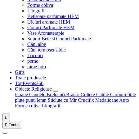
Forme coliva
Litografii
Betisoare parfumate HEM
Uleiuri aromate HEM
Conuri Parfumate HEM
Vase Aromaterapie
Suport Bete si Conuri Parfumate
Căni albe
Căni termosensibile
Tricouri
perne
rame foto
Gifts
Toate produsele
TopEvents360
Obiecte Religioase
Icoane
Candele
Brelocuri
Bratari
Coliere
Catuie
Carbuni fitile
plute punti
lemn
Sticlute cu Mir
Crucifix
Medalioane Auto
Forme coliva
Litografii


Toate