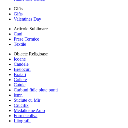
Gifts
Gifts
Valentines Day
Articole Sublimare
Cani
Prese Termice
Textile
Obiecte Religioase
Icoane
Candele
Brelocuri
Bratari
Coliere
Catuie
Carbuni fitile plute punti
lemn
Sticlute cu Mir
Crucifix
Medalioane Auto
Forme coliva
Litografii