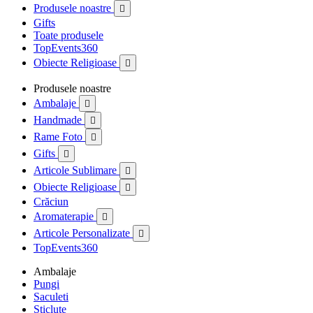
Produsele noastre

Gifts
Toate produsele
TopEvents360
Obiecte Religioase

Produsele noastre
Ambalaje

Handmade

Rame Foto

Gifts

Articole Sublimare

Obiecte Religioase

Crăciun
Aromaterapie

Articole Personalizate

TopEvents360
Ambalaje
Pungi
Saculeti
Sticlute