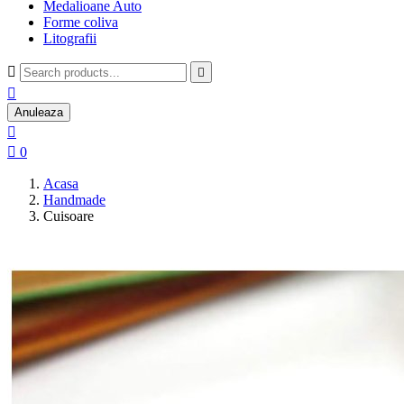
Medalioane Auto
Forme coliva
Litografii



Anuleaza


0
Acasa
Handmade
Cuisoare