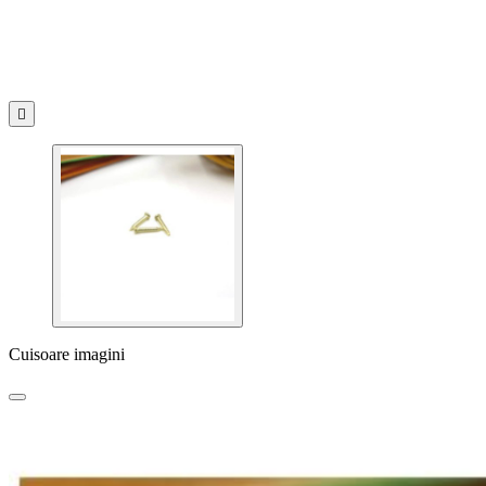

Cuisoare imagini