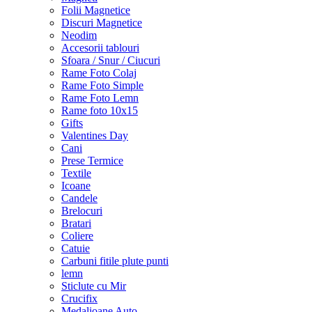
Folii Magnetice
Discuri Magnetice
Neodim
Accesorii tablouri
Sfoara / Snur / Ciucuri
Rame Foto Colaj
Rame Foto Simple
Rame Foto Lemn
Rame foto 10x15
Gifts
Valentines Day
Cani
Prese Termice
Textile
Icoane
Candele
Brelocuri
Bratari
Coliere
Catuie
Carbuni fitile plute punti
lemn
Sticlute cu Mir
Crucifix
Medalioane Auto