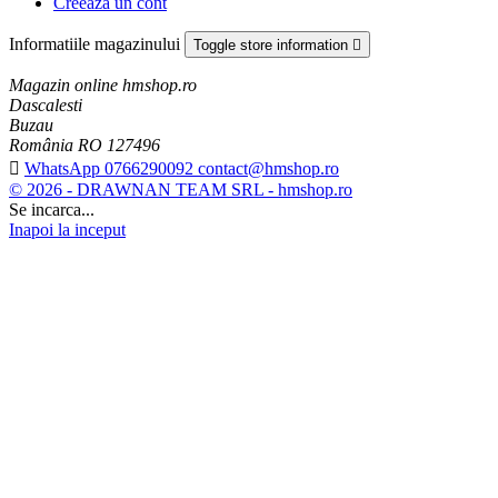
Creeaza un cont
Informatiile magazinului
Toggle store information

Magazin online hmshop.ro
Dascalesti
Buzau
România RO 127496

WhatsApp 0766290092 contact@hmshop.ro
© 2026 - DRAWNAN TEAM SRL - hmshop.ro
Se incarca...
Inapoi la inceput