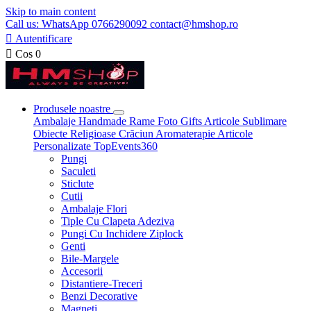
Skip to main content
Call us: WhatsApp 0766290092 contact@hmshop.ro

Autentificare

Cos
0
Produsele noastre
Ambalaje
Handmade
Rame Foto
Gifts
Articole Sublimare
Obiecte Religioase
Crăciun
Aromaterapie
Articole
Personalizate
TopEvents360
Pungi
Saculeti
Sticlute
Cutii
Ambalaje Flori
Tiple Cu Clapeta Adeziva
Pungi Cu Inchidere Ziplock
Genti
Bile-Margele
Accesorii
Distantiere-Treceri
Benzi Decorative
Magneti