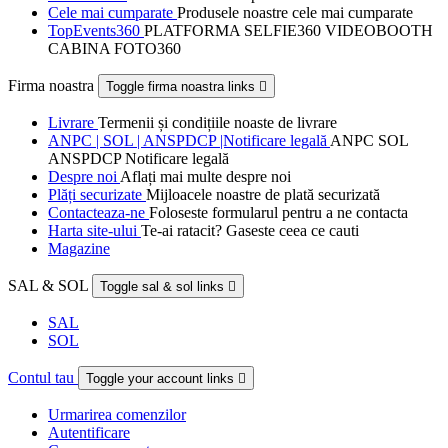
Cele mai cumparate
Produsele noastre cele mai cumparate
TopEvents360
PLATFORMA SELFIE360 VIDEOBOOTH
CABINA FOTO360
Firma noastra
Toggle firma noastra links

Livrare
Termenii și condițiile noaste de livrare
ANPC | SOL | ANSPDCP |Notificare legală
ANPC SOL
ANSPDCP Notificare legală
Despre noi
Aflați mai multe despre noi
Plăți securizate
Mijloacele noastre de plată securizată
Contacteaza-ne
Foloseste formularul pentru a ne contacta
Harta site-ului
Te-ai ratacit? Gaseste ceea ce cauti
Magazine
SAL & SOL
Toggle sal & sol links

SAL
SOL
Contul tau
Toggle your account links

Urmarirea comenzilor
Autentificare