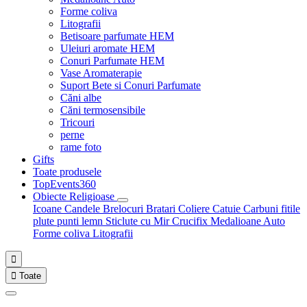
Forme coliva
Litografii
Betisoare parfumate HEM
Uleiuri aromate HEM
Conuri Parfumate HEM
Vase Aromaterapie
Suport Bete si Conuri Parfumate
Căni albe
Căni termosensibile
Tricouri
perne
rame foto
Gifts
Toate produsele
TopEvents360
Obiecte Religioase
Icoane
Candele
Brelocuri
Bratari
Coliere
Catuie
Carbuni fitile
plute punti
lemn
Sticlute cu Mir
Crucifix
Medalioane Auto
Forme coliva
Litografii


Toate