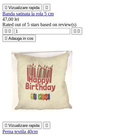

Vizualizare rapida

Banda satinata la rola 5 cm
47,00 lei
Rated
out of 5 stars based on
review(s)





Adauga in cos

Vizualizare rapida

Perna textila 40cm