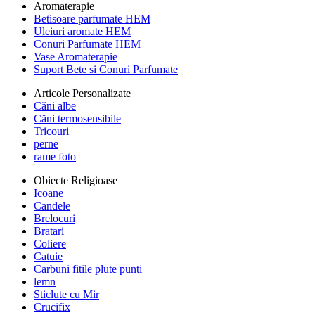
Aromaterapie
Betisoare parfumate HEM
Uleiuri aromate HEM
Conuri Parfumate HEM
Vase Aromaterapie
Suport Bete si Conuri Parfumate
Articole Personalizate
Căni albe
Căni termosensibile
Tricouri
perne
rame foto
Obiecte Religioase
Icoane
Candele
Brelocuri
Bratari
Coliere
Catuie
Carbuni fitile plute punti
lemn
Sticlute cu Mir
Crucifix