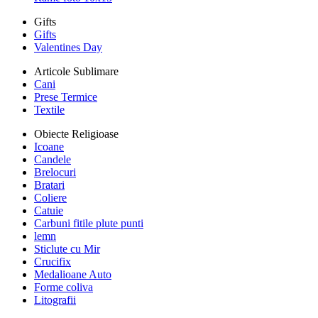
Gifts
Gifts
Valentines Day
Articole Sublimare
Cani
Prese Termice
Textile
Obiecte Religioase
Icoane
Candele
Brelocuri
Bratari
Coliere
Catuie
Carbuni fitile plute punti
lemn
Sticlute cu Mir
Crucifix
Medalioane Auto
Forme coliva
Litografii