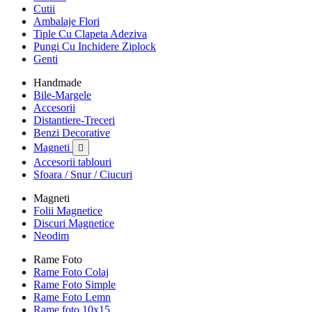
Cutii
Ambalaje Flori
Tiple Cu Clapeta Adeziva
Pungi Cu Inchidere Ziplock
Genti
Handmade
Bile-Margele
Accesorii
Distantiere-Treceri
Benzi Decorative
Magneti

Accesorii tablouri
Sfoara / Snur / Ciucuri
Magneti
Folii Magnetice
Discuri Magnetice
Neodim
Rame Foto
Rame Foto Colaj
Rame Foto Simple
Rame Foto Lemn
Rame foto 10x15