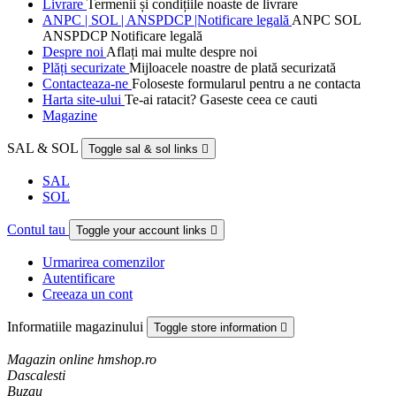
Livrare
Termenii și condițiile noaste de livrare
ANPC | SOL | ANSPDCP |Notificare legală
ANPC SOL
ANSPDCP Notificare legală
Despre noi
Aflați mai multe despre noi
Plăți securizate
Mijloacele noastre de plată securizată
Contacteaza-ne
Foloseste formularul pentru a ne contacta
Harta site-ului
Te-ai ratacit? Gaseste ceea ce cauti
Magazine
SAL & SOL
Toggle sal & sol links

SAL
SOL
Contul tau
Toggle your account links

Urmarirea comenzilor
Autentificare
Creeaza un cont
Informatiile magazinului
Toggle store information

Magazin online hmshop.ro
Dascalesti
Buzau