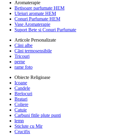
Aromaterapie
Betisoare parfumate HEM
Uleiuri aromate HEM
Conuri Parfumate HEM
Vase Aromaterapie
Suport Bete si Conuri Parfumate
Articole Personalizate
Căni albe
Căni termosensibile
Tricouri
perne
rame foto
Obiecte Religioase
Icoane
Candele
Brelocuri
Bratari
Coliere
Catuie
Carbuni fitile plute punti
lemn
Sticlute cu Mir
Crucifix