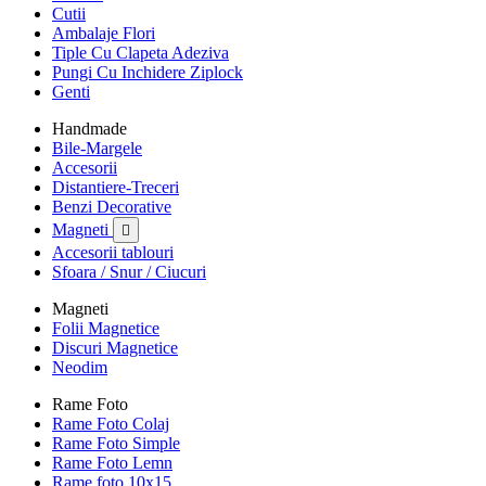
Cutii
Ambalaje Flori
Tiple Cu Clapeta Adeziva
Pungi Cu Inchidere Ziplock
Genti
Handmade
Bile-Margele
Accesorii
Distantiere-Treceri
Benzi Decorative
Magneti

Accesorii tablouri
Sfoara / Snur / Ciucuri
Magneti
Folii Magnetice
Discuri Magnetice
Neodim
Rame Foto
Rame Foto Colaj
Rame Foto Simple
Rame Foto Lemn
Rame foto 10x15