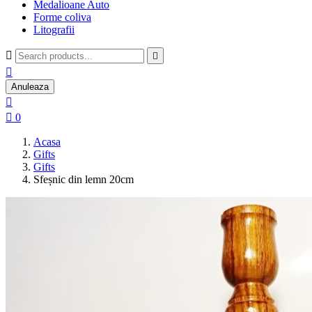
Medalioane Auto
Forme coliva
Litografii



Anuleaza


0
Acasa
Gifts
Gifts
Sfeșnic din lemn 20cm