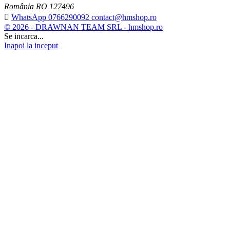
România RO 127496

WhatsApp 0766290092 contact@hmshop.ro
© 2026 - DRAWNAN TEAM SRL - hmshop.ro
Se incarca...
Inapoi la inceput