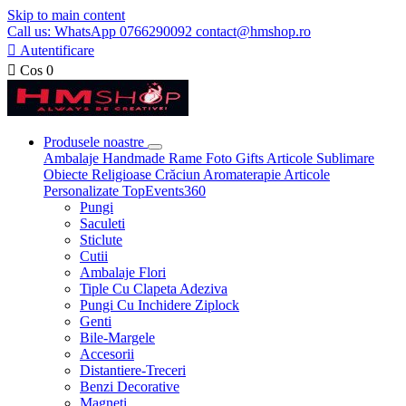
Skip to main content
Call us: WhatsApp 0766290092 contact@hmshop.ro

Autentificare

Cos
0
Produsele noastre
Ambalaje
Handmade
Rame Foto
Gifts
Articole Sublimare
Obiecte Religioase
Crăciun
Aromaterapie
Articole
Personalizate
TopEvents360
Pungi
Saculeti
Sticlute
Cutii
Ambalaje Flori
Tiple Cu Clapeta Adeziva
Pungi Cu Inchidere Ziplock
Genti
Bile-Margele
Accesorii
Distantiere-Treceri
Benzi Decorative
Magneti