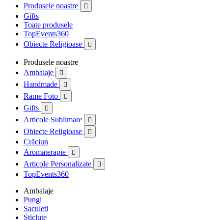
Produsele noastre

Gifts
Toate produsele
TopEvents360
Obiecte Religioase

Produsele noastre
Ambalaje

Handmade

Rame Foto

Gifts

Articole Sublimare

Obiecte Religioase

Crăciun
Aromaterapie

Articole Personalizate

TopEvents360
Ambalaje
Pungi
Saculeti
Sticlute