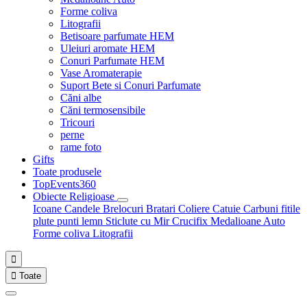
Forme coliva
Litografii
Betisoare parfumate HEM
Uleiuri aromate HEM
Conuri Parfumate HEM
Vase Aromaterapie
Suport Bete si Conuri Parfumate
Căni albe
Căni termosensibile
Tricouri
perne
rame foto
Gifts
Toate produsele
TopEvents360
Obiecte Religioase
Icoane
Candele
Brelocuri
Bratari
Coliere
Catuie
Carbuni fitile
plute punti
lemn
Sticlute cu Mir
Crucifix
Medalioane Auto
Forme coliva
Litografii


Toate