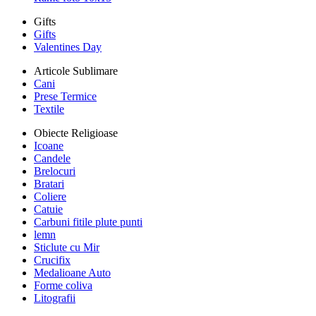
Gifts
Gifts
Valentines Day
Articole Sublimare
Cani
Prese Termice
Textile
Obiecte Religioase
Icoane
Candele
Brelocuri
Bratari
Coliere
Catuie
Carbuni fitile plute punti
lemn
Sticlute cu Mir
Crucifix
Medalioane Auto
Forme coliva
Litografii