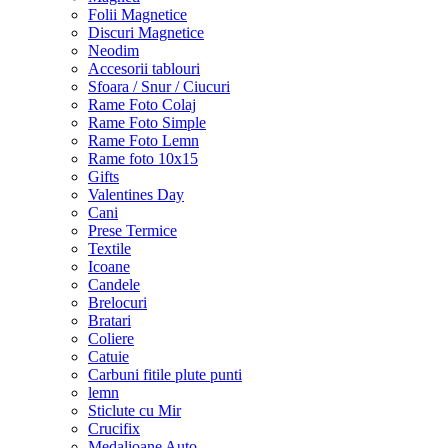
Folii Magnetice
Discuri Magnetice
Neodim
Accesorii tablouri
Sfoara / Snur / Ciucuri
Rame Foto Colaj
Rame Foto Simple
Rame Foto Lemn
Rame foto 10x15
Gifts
Valentines Day
Cani
Prese Termice
Textile
Icoane
Candele
Brelocuri
Bratari
Coliere
Catuie
Carbuni fitile plute punti
lemn
Sticlute cu Mir
Crucifix
Medalioane Auto