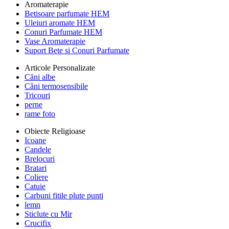
Aromaterapie
Betisoare parfumate HEM
Uleiuri aromate HEM
Conuri Parfumate HEM
Vase Aromaterapie
Suport Bete si Conuri Parfumate
Articole Personalizate
Căni albe
Căni termosensibile
Tricouri
perne
rame foto
Obiecte Religioase
Icoane
Candele
Brelocuri
Bratari
Coliere
Catuie
Carbuni fitile plute punti
lemn
Sticlute cu Mir
Crucifix