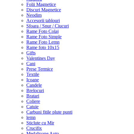
Folii Magnetice
Discuri Magnetice
Neodim
Accesorii tablouri
Sfoara / Snur / Ciucuri
Rame Foto Colaj
Rame Foto Simple
Rame Foto Lemn
Rame foto 10x15
Gifts
Valentines Day
Cani
Prese Termice
Textile
Icoane
Candele
Brelocuri
Bratari
Coliere
Catuie
Carbuni fitile plute punti
lemn
Sticlute cu Mir
Crucifix
Medalioane Auto