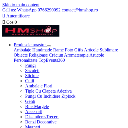
Skip to main content
Call us: WhatsApp 0766290092 contact@hmshop.ro

Autentificare

Cos
0
Produsele noastre
Ambalaje
Handmade
Rame Foto
Gifts
Articole Sublimare
Obiecte Religioase
Crăciun
Aromaterapie
Articole
Personalizate
TopEvents360
Pungi
Saculeti
Sticlute
Cutii
Ambalaje Flori
Tiple Cu Clapeta Adeziva
Pungi Cu Inchidere Ziplock
Genti
Bile-Margele
Accesorii
Distantiere-Treceri
Benzi Decorative
Magneti