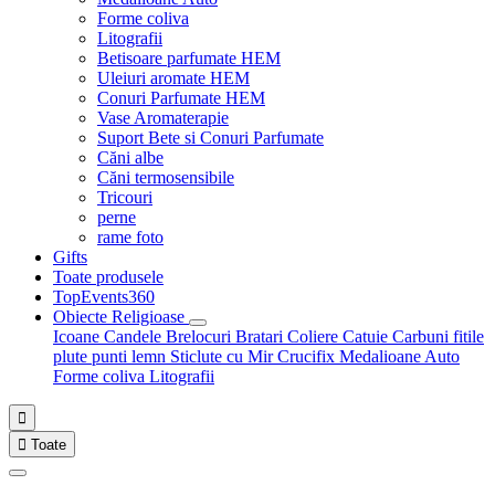
Forme coliva
Litografii
Betisoare parfumate HEM
Uleiuri aromate HEM
Conuri Parfumate HEM
Vase Aromaterapie
Suport Bete si Conuri Parfumate
Căni albe
Căni termosensibile
Tricouri
perne
rame foto
Gifts
Toate produsele
TopEvents360
Obiecte Religioase
Icoane
Candele
Brelocuri
Bratari
Coliere
Catuie
Carbuni fitile
plute punti
lemn
Sticlute cu Mir
Crucifix
Medalioane Auto
Forme coliva
Litografii


Toate