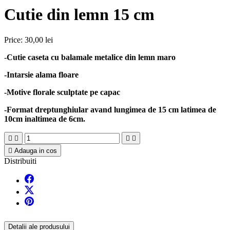
Cutie din lemn 15 cm
Price:
30,00 lei
-
Cutie caseta cu balamale metalice din lemn maro
-Intarsie alama floare
-Motive florale sculptate pe capac
-Format dreptunghiular avand lungimea de 15 cm latimea de
10cm inaltimea de 6cm.





Adauga in cos
Distribuiti
Detalii ale produsului