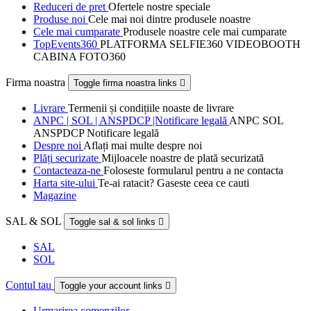
Reduceri de pret
Ofertele nostre speciale
Produse noi
Cele mai noi dintre produsele noastre
Cele mai cumparate
Produsele noastre cele mai cumparate
TopEvents360
PLATFORMA SELFIE360 VIDEOBOOTH
CABINA FOTO360
Firma noastra
Toggle firma noastra links

Livrare
Termenii și condițiile noaste de livrare
ANPC | SOL | ANSPDCP |Notificare legală
ANPC SOL
ANSPDCP Notificare legală
Despre noi
Aflați mai multe despre noi
Plăți securizate
Mijloacele noastre de plată securizată
Contacteaza-ne
Foloseste formularul pentru a ne contacta
Harta site-ului
Te-ai ratacit? Gaseste ceea ce cauti
Magazine
SAL & SOL
Toggle sal & sol links

SAL
SOL
Contul tau
Toggle your account links

Urmarirea comenzilor