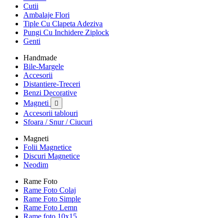
Cutii
Ambalaje Flori
Tiple Cu Clapeta Adeziva
Pungi Cu Inchidere Ziplock
Genti
Handmade
Bile-Margele
Accesorii
Distantiere-Treceri
Benzi Decorative
Magneti

Accesorii tablouri
Sfoara / Snur / Ciucuri
Magneti
Folii Magnetice
Discuri Magnetice
Neodim
Rame Foto
Rame Foto Colaj
Rame Foto Simple
Rame Foto Lemn
Rame foto 10x15