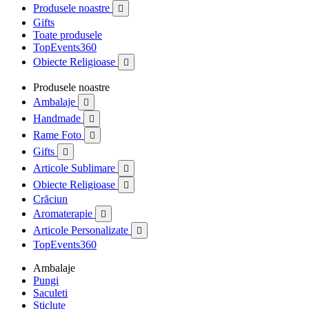
Produsele noastre

Gifts
Toate produsele
TopEvents360
Obiecte Religioase

Produsele noastre
Ambalaje

Handmade

Rame Foto

Gifts

Articole Sublimare

Obiecte Religioase

Crăciun
Aromaterapie

Articole Personalizate

TopEvents360
Ambalaje
Pungi
Saculeti
Sticlute