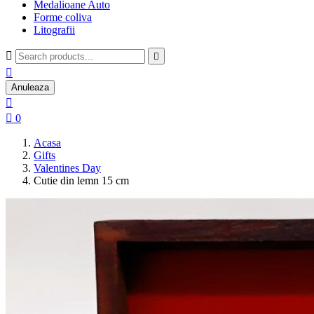
Medalioane Auto
Forme coliva
Litografii



Anuleaza


0
Acasa
Gifts
Valentines Day
Cutie din lemn 15 cm