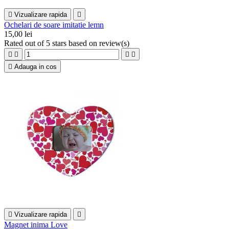

Vizualizare rapida

Ochelari de soare imitatie lemn
15,00 lei
Rated
out of 5 stars based on
review(s)





Adauga in cos

Vizualizare rapida

Magnet inima Love