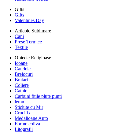
Gifts
Gifts
Valentines Day
Articole Sublimare
Cani
Prese Termice
Textile
Obiecte Religioase
Icoane
Candele
Brelocuri
Bratari
Coliere
Catuie
Carbuni fitile plute punti
lemn
Sticlute cu Mir
Crucifix
Medalioane Auto
Forme coliva
Litografii