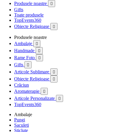
Produsele noastre

Gifts
Toate produsele
TopEvents360
Obiecte Religioase

Produsele noastre
Ambalaje

Handmade

Rame Foto

Gifts

Articole Sublimare

Obiecte Religioase

Crăciun
Aromaterapie

Articole Personalizate

TopEvents360
Ambalaje
Pungi
Saculeti
Sticlute