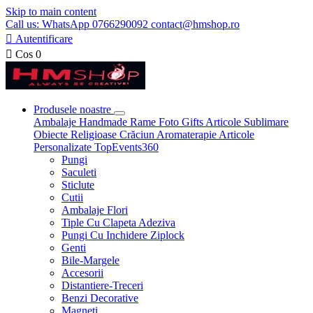
Skip to main content
Call us: WhatsApp 0766290092 contact@hmshop.ro

Autentificare

Cos
0
Produsele noastre
Ambalaje
Handmade
Rame Foto
Gifts
Articole Sublimare
Obiecte Religioase
Crăciun
Aromaterapie
Articole
Personalizate
TopEvents360
Pungi
Saculeti
Sticlute
Cutii
Ambalaje Flori
Tiple Cu Clapeta Adeziva
Pungi Cu Inchidere Ziplock
Genti
Bile-Margele
Accesorii
Distantiere-Treceri
Benzi Decorative
Magneti