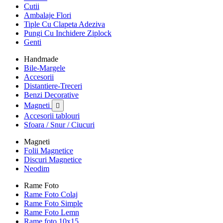
Cutii
Ambalaje Flori
Tiple Cu Clapeta Adeziva
Pungi Cu Inchidere Ziplock
Genti
Handmade
Bile-Margele
Accesorii
Distantiere-Treceri
Benzi Decorative
Magneti

Accesorii tablouri
Sfoara / Snur / Ciucuri
Magneti
Folii Magnetice
Discuri Magnetice
Neodim
Rame Foto
Rame Foto Colaj
Rame Foto Simple
Rame Foto Lemn
Rame foto 10x15