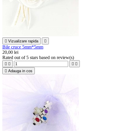

Vizualizare rapida

Bile cruce 5mm*5mm
20,00 lei
Rated
out of 5 stars based on
review(s)





Adauga in cos