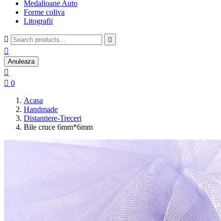
Medalioane Auto
Forme coliva
Litografii



Anuleaza


0
Acasa
Handmade
Distantiere-Treceri
Bile cruce 6mm*6mm