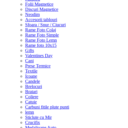
Folii Magnetice
Discuri Magnetice
Neodim
Accesorii tablouri
Sfoara / Snur / Ciucuri
Rame Foto Colaj
Rame Foto Simple
Rame Foto Lemn
Rame foto 10x15
Gifts
Valentines Day
Cani
Prese Termice
Textile
Icoane
Candele
Brelocuri
Bratari
Coliere
Catuie
Carbuni fitile plute punti
lemn
Sticlute cu Mir
Crucifix
Medalioane Auto