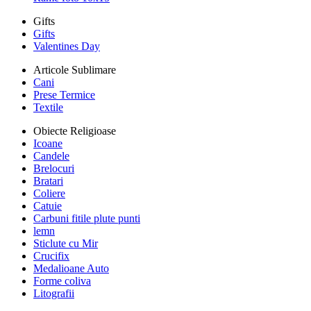
Gifts
Gifts
Valentines Day
Articole Sublimare
Cani
Prese Termice
Textile
Obiecte Religioase
Icoane
Candele
Brelocuri
Bratari
Coliere
Catuie
Carbuni fitile plute punti
lemn
Sticlute cu Mir
Crucifix
Medalioane Auto
Forme coliva
Litografii