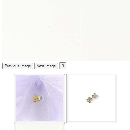
Previous image
Next image
