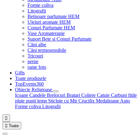
Forme coliva
Litografii
Betisoare parfumate HEM
Uleiuri aromate HEM
Conuri Parfumate HEM
Vase Aromaterapie
Suport Bete si Conuri Parfumate
Căni albe
Căni termosensibile
Tricouri
perne
rame foto
Gifts
Toate produsele
TopEvents360
Obiecte Religioase
Icoane
Candele
Brelocuri
Bratari
Coliere
Catuie
Carbuni fitile
plute punti
lemn
Sticlute cu Mir
Crucifix
Medalioane Auto
Forme coliva
Litografii


Toate