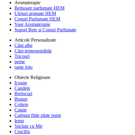
Aromaterapie
Betisoare parfumate HEM
Uleiuri aromate HEM
Conuri Parfumate HEM
Vase Aromaterapie
Suport Bete si Conuri Parfumate
Articole Personalizate
Căni albe
Căni termosensibile
Tricouri
perne
rame foto
Obiecte Religioase
Icoane
Candele
Brelocuri
Bratari
Coliere
Catuie
Carbuni fitile plute punti
lemn
Sticlute cu Mir
Crucifix