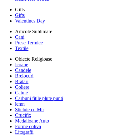
Gifts
Gifts
Valentines Day
Articole Sublimare
Cani
Prese Termice
Textile
Obiecte Religioase
Icoane
Candele
Brelocuri
Bratari
Coliere
Catuie
Carbuni fitile plute punti
lemn
Sticlute cu Mir
Crucifix
Medalioane Auto
Forme coliva
Litografii