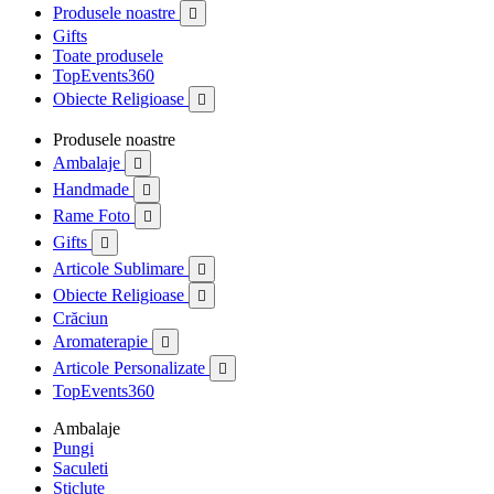
Produsele noastre

Gifts
Toate produsele
TopEvents360
Obiecte Religioase

Produsele noastre
Ambalaje

Handmade

Rame Foto

Gifts

Articole Sublimare

Obiecte Religioase

Crăciun
Aromaterapie

Articole Personalizate

TopEvents360
Ambalaje
Pungi
Saculeti
Sticlute