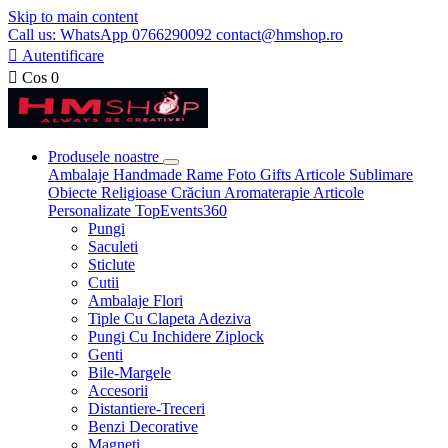
Skip to main content
Call us: WhatsApp 0766290092 contact@hmshop.ro

Autentificare

Cos
0
Produsele noastre
Ambalaje
Handmade
Rame Foto
Gifts
Articole Sublimare
Obiecte Religioase
Crăciun
Aromaterapie
Articole
Personalizate
TopEvents360
Pungi
Saculeti
Sticlute
Cutii
Ambalaje Flori
Tiple Cu Clapeta Adeziva
Pungi Cu Inchidere Ziplock
Genti
Bile-Margele
Accesorii
Distantiere-Treceri
Benzi Decorative
Magneti