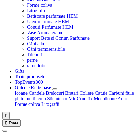
Forme coliva
Litografii
Betisoare parfumate HEM
Uleiuri aromate HEM
Conuri Parfumate HEM
Vase Aromaterapie
Suport Bete si Conuri Parfumate
Căni albe
Căni termosensibile
Tricouri
perne
rame foto
Gifts
Toate produsele
TopEvents360
Obiecte Religioase
Icoane
Candele
Brelocuri
Bratari
Coliere
Catuie
Carbuni fitile
plute punti
lemn
Sticlute cu Mir
Crucifix
Medalioane Auto
Forme coliva
Litografii


Toate