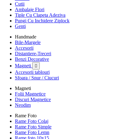
Cutii
Ambalaje Flori
Tiple Cu Clapeta Adeziva
Pungi Cu Inchidere Ziplock
Genti
Handmade
Bile-Margele
Accesorii
Distantiere-Treceri
Benzi Decorative
Magneti

Accesorii tablouri
Sfoara / Snur / Ciucuri
Magneti
Folii Magnetice
Discuri Magnetice
Neodim
Rame Foto
Rame Foto Colaj
Rame Foto Simple
Rame Foto Lemn
Rame foto 10x15