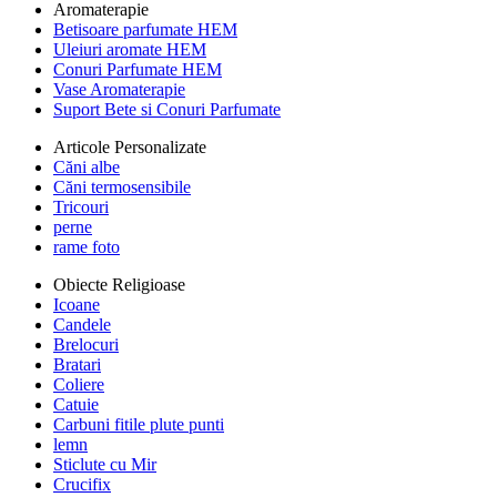
Aromaterapie
Betisoare parfumate HEM
Uleiuri aromate HEM
Conuri Parfumate HEM
Vase Aromaterapie
Suport Bete si Conuri Parfumate
Articole Personalizate
Căni albe
Căni termosensibile
Tricouri
perne
rame foto
Obiecte Religioase
Icoane
Candele
Brelocuri
Bratari
Coliere
Catuie
Carbuni fitile plute punti
lemn
Sticlute cu Mir
Crucifix