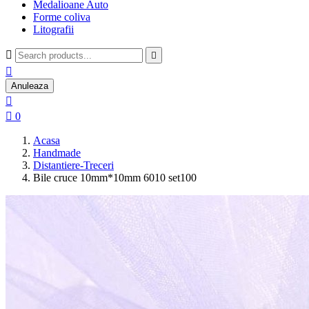
Medalioane Auto
Forme coliva
Litografii



Anuleaza


0
Acasa
Handmade
Distantiere-Treceri
Bile cruce 10mm*10mm 6010 set100