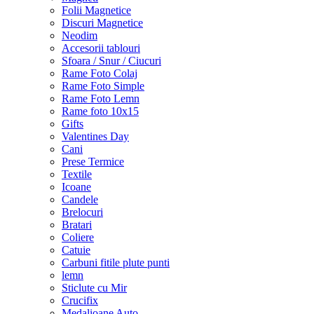
Folii Magnetice
Discuri Magnetice
Neodim
Accesorii tablouri
Sfoara / Snur / Ciucuri
Rame Foto Colaj
Rame Foto Simple
Rame Foto Lemn
Rame foto 10x15
Gifts
Valentines Day
Cani
Prese Termice
Textile
Icoane
Candele
Brelocuri
Bratari
Coliere
Catuie
Carbuni fitile plute punti
lemn
Sticlute cu Mir
Crucifix
Medalioane Auto