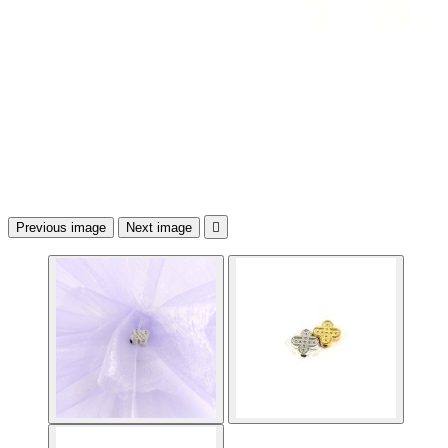
Previous image
Next image
