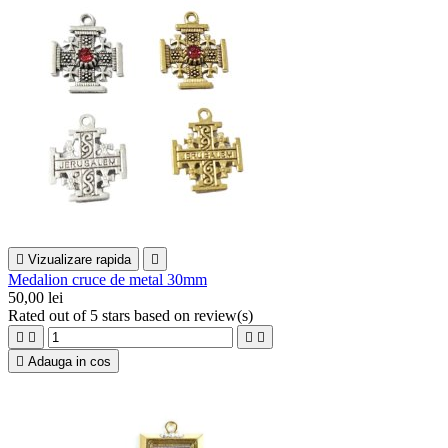

Vizualizare rapida

Medalion cruce de metal 30mm
50,00 lei
Rated
out of 5 stars based on
review(s)





Adauga in cos