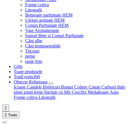
Forme coliva
Litografii
Betisoare parfumate HEM
Uleiuri aromate HEM
Conuri Parfumate HEM
Vase Aromaterapie
Suport Bete si Conuri Parfumate
Căni albe
Căni termosensibile
Tricouri
perne
rame foto
Gifts
Toate produsele
TopEvents360
Obiecte Religioase
Icoane
Candele
Brelocuri
Bratari
Coliere
Catuie
Carbuni fitile
plute punti
lemn
Sticlute cu Mir
Crucifix
Medalioane Auto
Forme coliva
Litografii


Toate