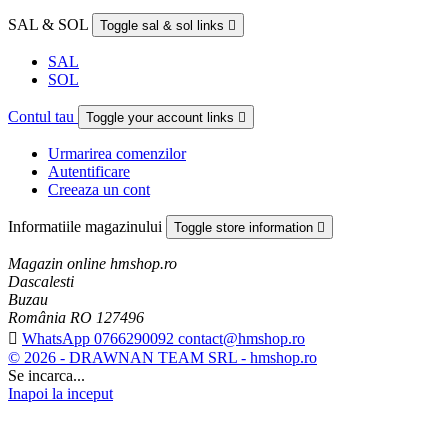
SAL & SOL
Toggle sal & sol links

SAL
SOL
Contul tau
Toggle your account links

Urmarirea comenzilor
Autentificare
Creeaza un cont
Informatiile magazinului
Toggle store information

Magazin online hmshop.ro
Dascalesti
Buzau
România RO 127496

WhatsApp 0766290092 contact@hmshop.ro
© 2026 - DRAWNAN TEAM SRL - hmshop.ro
Se incarca...
Inapoi la inceput