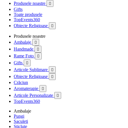
Produsele noastre

Gifts
Toate produsele
TopEvents360
Obiecte Religioase

Produsele noastre
Ambalaje

Handmade

Rame Foto

Gifts

Articole Sublimare

Obiecte Religioase

Crăciun
Aromaterapie

Articole Personalizate

TopEvents360
Ambalaje
Pungi
Saculeti
Sticlute