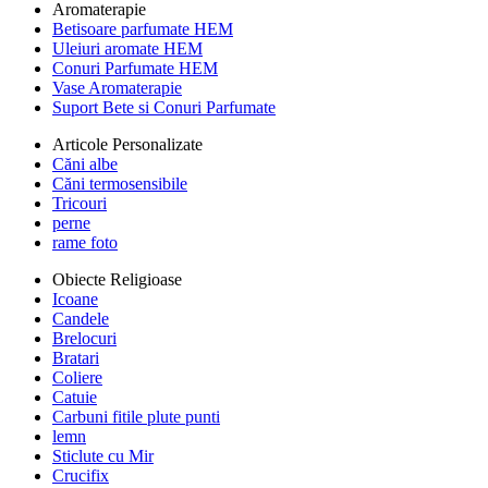
Aromaterapie
Betisoare parfumate HEM
Uleiuri aromate HEM
Conuri Parfumate HEM
Vase Aromaterapie
Suport Bete si Conuri Parfumate
Articole Personalizate
Căni albe
Căni termosensibile
Tricouri
perne
rame foto
Obiecte Religioase
Icoane
Candele
Brelocuri
Bratari
Coliere
Catuie
Carbuni fitile plute punti
lemn
Sticlute cu Mir
Crucifix