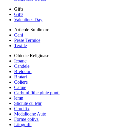
Gifts
Gifts
Valentines Day
Articole Sublimare
Cani
Prese Termice
Textile
Obiecte Religioase
Icoane
Candele
Brelocuri
Bratari
Coliere
Catuie
Carbuni fitile plute punti
lemn
Sticlute cu Mir
Crucifix
Medalioane Auto
Forme coliva
Litografii