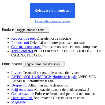
Retragere din contract
Urmărește starea retragerii
Produse
Toggle produse links

Reduceri de pret
Ofertele nostre speciale
Produse noi
Cele mai noi dintre produsele noastre
Cele mai cumparate
Produsele noastre cele mai cumparate
TopEvents360
PLATFORMA SELFIE360 VIDEOBOOTH
CABINA FOTO360
Firma noastra
Toggle firma noastra links

Livrare
Termenii și condițiile noaste de livrare
ANPC | SOL | ANSPDCP |Notificare legală
ANPC SOL
ANSPDCP Notificare legală
Despre noi
Aflați mai multe despre noi
Plăți securizate
Mijloacele noastre de plată securizată
Contacteaza-ne
Foloseste formularul pentru a ne contacta
Harta site-ului
Te-ai ratacit? Gaseste ceea ce cauti
Magazine