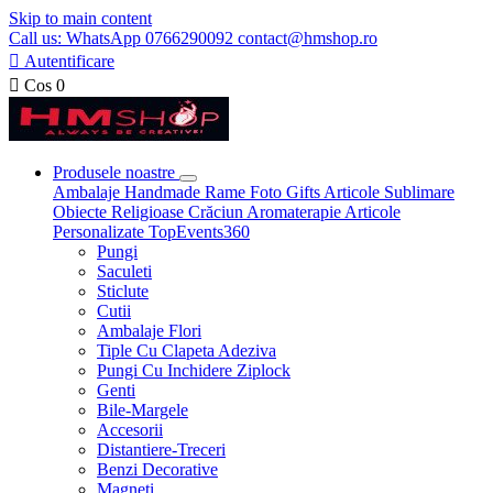
Skip to main content
Call us: WhatsApp 0766290092 contact@hmshop.ro

Autentificare

Cos
0
Produsele noastre
Ambalaje
Handmade
Rame Foto
Gifts
Articole Sublimare
Obiecte Religioase
Crăciun
Aromaterapie
Articole
Personalizate
TopEvents360
Pungi
Saculeti
Sticlute
Cutii
Ambalaje Flori
Tiple Cu Clapeta Adeziva
Pungi Cu Inchidere Ziplock
Genti
Bile-Margele
Accesorii
Distantiere-Treceri
Benzi Decorative
Magneti