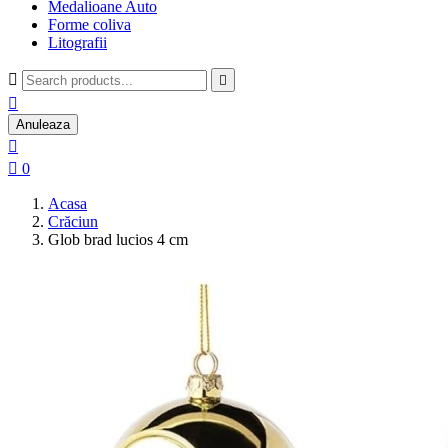
Medalioane Auto
Forme coliva
Litografii



Anuleaza


0
Acasa
Crăciun
Glob brad lucios 4 cm