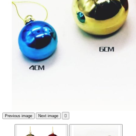
Previous image
Next image
