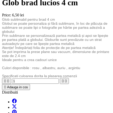
Glob brad lucios 4 cm
Price:
6,50 lei
Glob sublimabil pentru brad 4 cm
Globul se poate personaliza și fără sublimare, în loc de plăcuța de
sublimare se poate lipi o fotografie pe hârtie pe partea adezivă a
globului
Prin sublimare se personalizează partea metalică și apoi se lipește
pe partea plată a globului. Globurile sunt prevăzute cu un strat
autoadeziv pe care se lipește partea metalică
Atenție! Îndepărtați folia de protecție de pe partea metalică
Se pot imprima la prese plane sau vacuum, dimensiune de printare
este de 2.4 cm
Ideale pentru a crea cadouri unice
Culori disponibile : rosu , albastru, auriu , argintiu
Specificati culoarea dorita la plasarea comenzii





Adauga in cos
Distribuiti