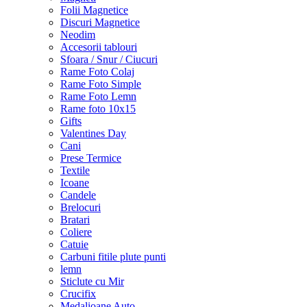
Folii Magnetice
Discuri Magnetice
Neodim
Accesorii tablouri
Sfoara / Snur / Ciucuri
Rame Foto Colaj
Rame Foto Simple
Rame Foto Lemn
Rame foto 10x15
Gifts
Valentines Day
Cani
Prese Termice
Textile
Icoane
Candele
Brelocuri
Bratari
Coliere
Catuie
Carbuni fitile plute punti
lemn
Sticlute cu Mir
Crucifix
Medalioane Auto