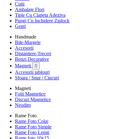
Cutii
Ambalaje Flori
Tiple Cu Clapeta Adeziva
Pungi Cu Inchidere Ziplock
Genti
Handmade
Bile-Margele
Accesorii
Distantiere-Treceri
Benzi Decorative
Magneti

Accesorii tablouri
Sfoara / Snur / Ciucuri
Magneti
Folii Magnetice
Discuri Magnetice
Neodim
Rame Foto
Rame Foto Colaj
Rame Foto Simple
Rame Foto Lemn
Rame foto 10x15