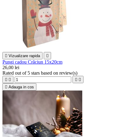

Vizualizare rapida

Pungi cadou Crăciun 15x20cm
26,00 lei
Rated
out of 5 stars based on
review(s)





Adauga in cos