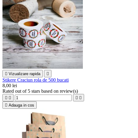

Vizualizare rapida

Stikere Craciun rola de 500 bucati
8,00 lei
Rated
out of 5 stars based on
review(s)





Adauga in cos