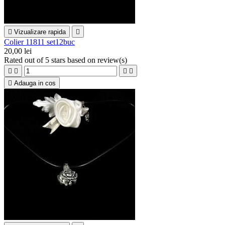

Vizualizare rapida

Colier 11811 set12buc
20,00 lei
Rated
out of 5 stars based on
review(s)





Adauga in cos