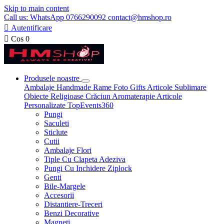
Skip to main content
Call us: WhatsApp 0766290092 contact@hmshop.ro

Autentificare

Cos
0
Produsele noastre
Ambalaje
Handmade
Rame Foto
Gifts
Articole Sublimare
Obiecte Religioase
Crăciun
Aromaterapie
Articole
Personalizate
TopEvents360
Pungi
Saculeti
Sticlute
Cutii
Ambalaje Flori
Tiple Cu Clapeta Adeziva
Pungi Cu Inchidere Ziplock
Genti
Bile-Margele
Accesorii
Distantiere-Treceri
Benzi Decorative
Magneti