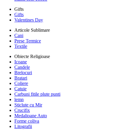
Gifts
Gifts
Valentines Day
Articole Sublimare
Cani
Prese Termice
Textile
Obiecte Religioase
Icoane
Candele
Brelocuri
Bratari
Coliere
Catuie
Carbuni fitile plute punti
lemn
Sticlute cu Mir
Crucifix
Medalioane Auto
Forme coliva
Litografii