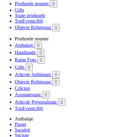
Produsele noastre

Gifts
Toate produsele
TopEvents360
Obiecte Religioase

Produsele noastre
Ambalaje

Handmade

Rame Foto

Gifts

Articole Sublimare

Obiecte Religioase

Crăciun
Aromaterapie

Articole Personalizate

TopEvents360
Ambalaje
Pungi
Saculeti
Sticlute