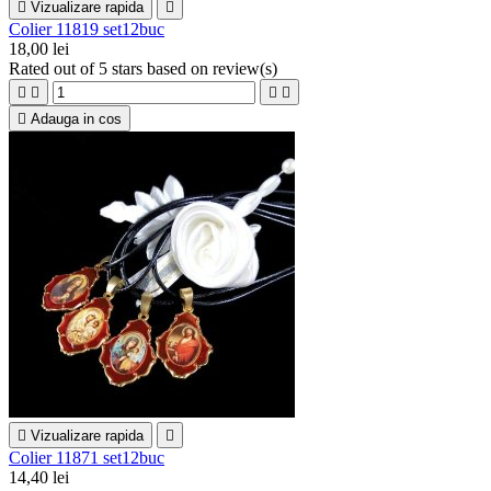

Vizualizare rapida

Colier 11819 set12buc
18,00 lei
Rated
out of 5 stars based on
review(s)





Adauga in cos

Vizualizare rapida

Colier 11871 set12buc
14,40 lei