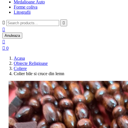
Medalioane Auto
Forme coliva
Litografii



Anuleaza


0
Acasa
Obiecte Religioase
Coliere
Colier bile si cruce din lemn