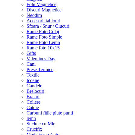
Folii Magnetice
Discuri Magnetice
Neodim
Accesorii tablouri
Sfoara / Snur / Ciucuri
Rame Foto Colaj
Rame Foto Simple
Rame Foto Lemn
Rame foto 10x15
Gifts
Valentines Day
Cani
Prese Termice
Textile
Icoane
Candele
Brelocuri
Bratari
Coliere
Catuie
Carbuni fitile plute punti
lemn
Sticlute cu Mir
Crucifix
Medalioane Auto