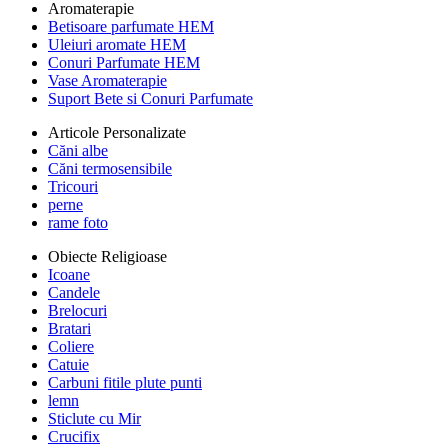
Aromaterapie
Betisoare parfumate HEM
Uleiuri aromate HEM
Conuri Parfumate HEM
Vase Aromaterapie
Suport Bete si Conuri Parfumate
Articole Personalizate
Căni albe
Căni termosensibile
Tricouri
perne
rame foto
Obiecte Religioase
Icoane
Candele
Brelocuri
Bratari
Coliere
Catuie
Carbuni fitile plute punti
lemn
Sticlute cu Mir
Crucifix