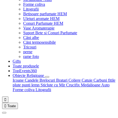
Forme coliva
Litografii
Betisoare parfumate HEM
Uleiuri aromate HEM
Conuri Parfumate HEM
Vase Aromaterapie
Suport Bete si Conuri Parfumate
Căni albe
Căni termosensibile
Tricouri
perne
rame foto
Gifts
Toate produsele
TopEvents360
Obiecte Religioase
Icoane
Candele
Brelocuri
Bratari
Coliere
Catuie
Carbuni fitile
plute punti
lemn
Sticlute cu Mir
Crucifix
Medalioane Auto
Forme coliva
Litografii


Toate