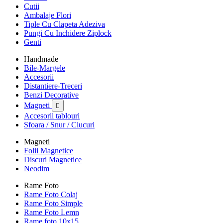
Cutii
Ambalaje Flori
Tiple Cu Clapeta Adeziva
Pungi Cu Inchidere Ziplock
Genti
Handmade
Bile-Margele
Accesorii
Distantiere-Treceri
Benzi Decorative
Magneti

Accesorii tablouri
Sfoara / Snur / Ciucuri
Magneti
Folii Magnetice
Discuri Magnetice
Neodim
Rame Foto
Rame Foto Colaj
Rame Foto Simple
Rame Foto Lemn
Rame foto 10x15