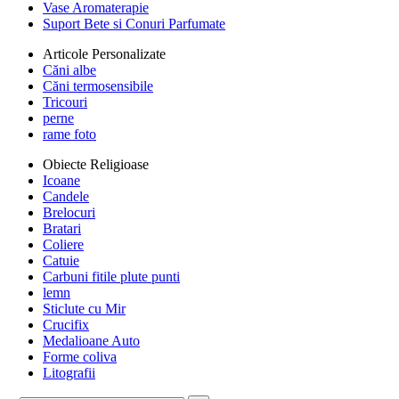
Vase Aromaterapie
Suport Bete si Conuri Parfumate
Articole Personalizate
Căni albe
Căni termosensibile
Tricouri
perne
rame foto
Obiecte Religioase
Icoane
Candele
Brelocuri
Bratari
Coliere
Catuie
Carbuni fitile plute punti
lemn
Sticlute cu Mir
Crucifix
Medalioane Auto
Forme coliva
Litografii