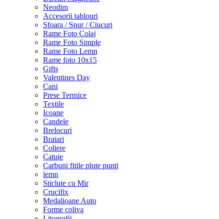
Neodim
Accesorii tablouri
Sfoara / Snur / Ciucuri
Rame Foto Colaj
Rame Foto Simple
Rame Foto Lemn
Rame foto 10x15
Gifts
Valentines Day
Cani
Prese Termice
Textile
Icoane
Candele
Brelocuri
Bratari
Coliere
Catuie
Carbuni fitile plute punti
lemn
Sticlute cu Mir
Crucifix
Medalioane Auto
Forme coliva
Litografii