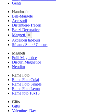
Genti
Handmade
Bile-Margele
Accesorii
Distantiere-Treceri
Benzi Decorative
Magneti

Accesorii tablouri
Sfoara / Snur / Ciucuri
Magneti
Folii Magnetice
Discuri Magnetice
Neodim
Rame Foto
Rame Foto Colaj
Rame Foto Simple
Rame Foto Lemn
Rame foto 10x15
Gifts
Gifts
Valentines Day