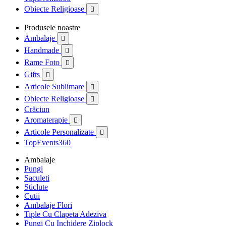
Obiecte Religioase

Produsele noastre
Ambalaje

Handmade

Rame Foto

Gifts

Articole Sublimare

Obiecte Religioase

Crăciun
Aromaterapie

Articole Personalizate

TopEvents360
Ambalaje
Pungi
Saculeti
Sticlute
Cutii
Ambalaje Flori
Tiple Cu Clapeta Adeziva
Pungi Cu Inchidere Ziplock