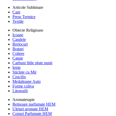
Articole Sublimare
Cani
Prese Termice
Textile
Obiecte Religioase
Icoane
Candele
Brelocuri
Bratari
Coliere
Catuie
Carbuni fitile plute punti
lemn
Sticlute cu Mir
Crucifix
Medalioane Auto
Forme coliva
Litografii
Aromaterapie
Betisoare parfumate HEM
Uleiuri aromate HEM
Conuri Parfumate HEM