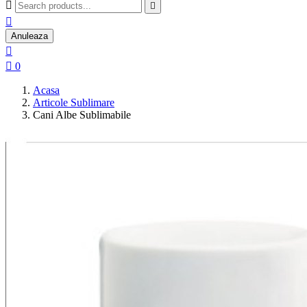



Anuleaza


0
Acasa
Articole Sublimare
Cani Albe Sublimabile