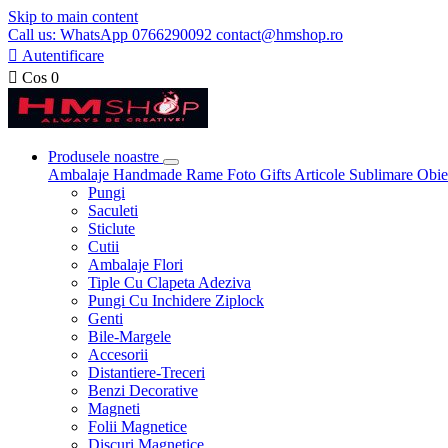
Skip to main content
Call us: WhatsApp 0766290092 contact@hmshop.ro

Autentificare

Cos
0
Produsele noastre
Ambalaje
Handmade
Rame Foto
Gifts
Articole Sublimare
Obie
Pungi
Saculeti
Sticlute
Cutii
Ambalaje Flori
Tiple Cu Clapeta Adeziva
Pungi Cu Inchidere Ziplock
Genti
Bile-Margele
Accesorii
Distantiere-Treceri
Benzi Decorative
Magneti
Folii Magnetice
Discuri Magnetice