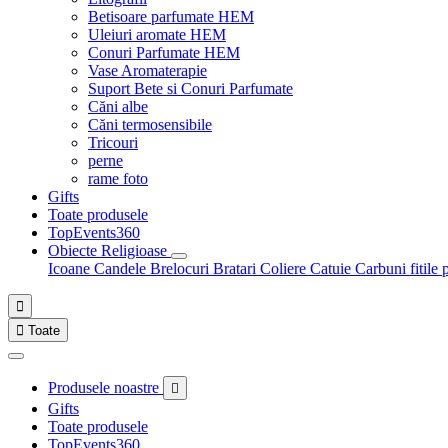
Betisoare parfumate HEM
Uleiuri aromate HEM
Conuri Parfumate HEM
Vase Aromaterapie
Suport Bete si Conuri Parfumate
Căni albe
Căni termosensibile
Tricouri
perne
rame foto
Gifts
Toate produsele
TopEvents360
Obiecte Religioase
Icoane
Candele
Brelocuri
Bratari
Coliere
Catuie
Carbuni fitile 


Toate
Produsele noastre

Gifts
Toate produsele
TopEvents360