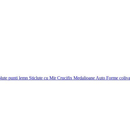
plute punti
lemn
Sticlute cu Mir
Crucifix
Medalioane Auto
Forme coliv