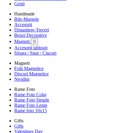
Genti
Handmade
Bile-Margele
Accesorii
Distantiere-Treceri
Benzi Decorative
Magneti

Accesorii tablouri
Sfoara / Snur / Ciucuri
Magneti
Folii Magnetice
Discuri Magnetice
Neodim
Rame Foto
Rame Foto Colaj
Rame Foto Simple
Rame Foto Lemn
Rame foto 10x15
Gifts
Gifts
Valentines Day