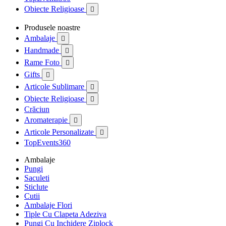
Obiecte Religioase

Produsele noastre
Ambalaje

Handmade

Rame Foto

Gifts

Articole Sublimare

Obiecte Religioase

Crăciun
Aromaterapie

Articole Personalizate

TopEvents360
Ambalaje
Pungi
Saculeti
Sticlute
Cutii
Ambalaje Flori
Tiple Cu Clapeta Adeziva
Pungi Cu Inchidere Ziplock