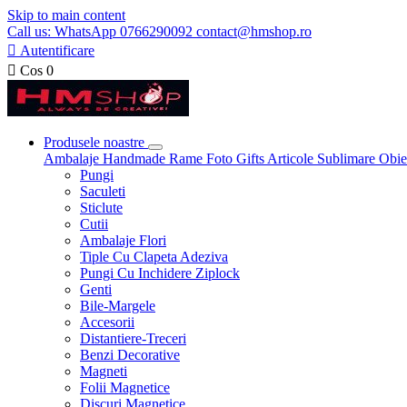
Skip to main content
Call us: WhatsApp 0766290092 contact@hmshop.ro

Autentificare

Cos
0
Produsele noastre
Ambalaje
Handmade
Rame Foto
Gifts
Articole Sublimare
Obie
Pungi
Saculeti
Sticlute
Cutii
Ambalaje Flori
Tiple Cu Clapeta Adeziva
Pungi Cu Inchidere Ziplock
Genti
Bile-Margele
Accesorii
Distantiere-Treceri
Benzi Decorative
Magneti
Folii Magnetice
Discuri Magnetice