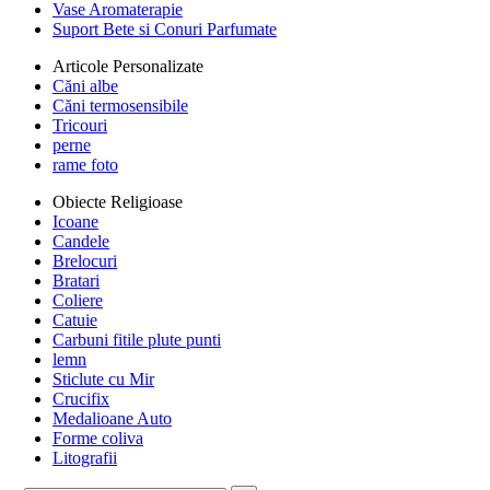
Vase Aromaterapie
Suport Bete si Conuri Parfumate
Articole Personalizate
Căni albe
Căni termosensibile
Tricouri
perne
rame foto
Obiecte Religioase
Icoane
Candele
Brelocuri
Bratari
Coliere
Catuie
Carbuni fitile plute punti
lemn
Sticlute cu Mir
Crucifix
Medalioane Auto
Forme coliva
Litografii