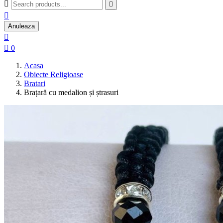



Anuleaza


0
Acasa
Obiecte Religioase
Bratari
Brațară cu medalion și ștrasuri