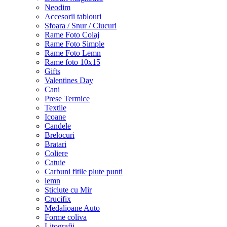
Neodim
Accesorii tablouri
Sfoara / Snur / Ciucuri
Rame Foto Colaj
Rame Foto Simple
Rame Foto Lemn
Rame foto 10x15
Gifts
Valentines Day
Cani
Prese Termice
Textile
Icoane
Candele
Brelocuri
Bratari
Coliere
Catuie
Carbuni fitile plute punti
lemn
Sticlute cu Mir
Crucifix
Medalioane Auto
Forme coliva
Litografii