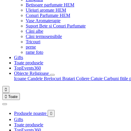
Betisoare parfumate HEM
Uleiuri aromate HEM
Conuri Parfumate HEM
Vase Aromaterapie
Suport Bete si Conuri Parfumate
Căni albe
Căni termosensibile
Tricouri
perne
rame foto
Gifts
Toate produsele
TopEvents360
Obiecte Religioase
Icoane
Candele
Brelocuri
Bratari
Coliere
Catuie
Carbuni fitile 


Toate
Produsele noastre

Gifts
Toate produsele
TopEvents360