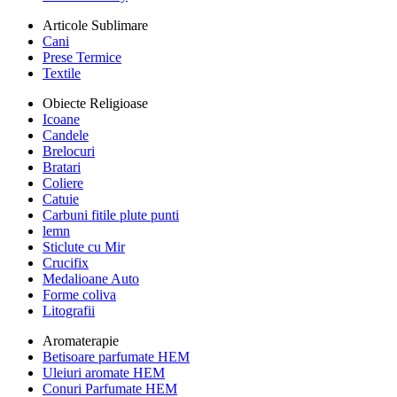
Articole Sublimare
Cani
Prese Termice
Textile
Obiecte Religioase
Icoane
Candele
Brelocuri
Bratari
Coliere
Catuie
Carbuni fitile plute punti
lemn
Sticlute cu Mir
Crucifix
Medalioane Auto
Forme coliva
Litografii
Aromaterapie
Betisoare parfumate HEM
Uleiuri aromate HEM
Conuri Parfumate HEM