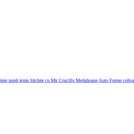
plute punti
lemn
Sticlute cu Mir
Crucifix
Medalioane Auto
Forme coliv