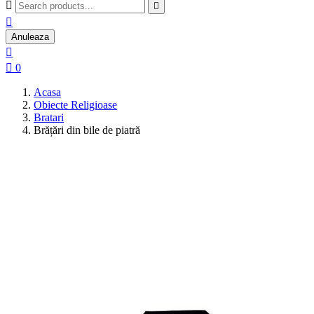



Anuleaza


0
Acasa
Obiecte Religioase
Bratari
Brățări din bile de piatră