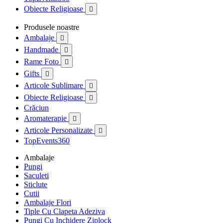
Obiecte Religioase

Produsele noastre
Ambalaje

Handmade

Rame Foto

Gifts

Articole Sublimare

Obiecte Religioase

Crăciun
Aromaterapie

Articole Personalizate

TopEvents360
Ambalaje
Pungi
Saculeti
Sticlute
Cutii
Ambalaje Flori
Tiple Cu Clapeta Adeziva
Pungi Cu Inchidere Ziplock