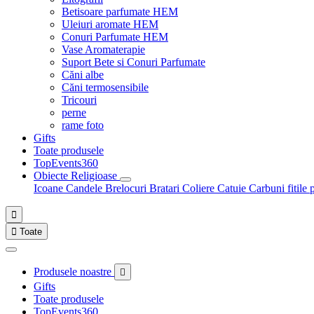
Betisoare parfumate HEM
Uleiuri aromate HEM
Conuri Parfumate HEM
Vase Aromaterapie
Suport Bete si Conuri Parfumate
Căni albe
Căni termosensibile
Tricouri
perne
rame foto
Gifts
Toate produsele
TopEvents360
Obiecte Religioase
Icoane
Candele
Brelocuri
Bratari
Coliere
Catuie
Carbuni fitile 


Toate
Produsele noastre

Gifts
Toate produsele
TopEvents360