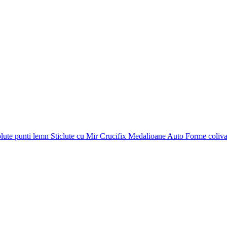
plute punti
lemn
Sticlute cu Mir
Crucifix
Medalioane Auto
Forme coliv