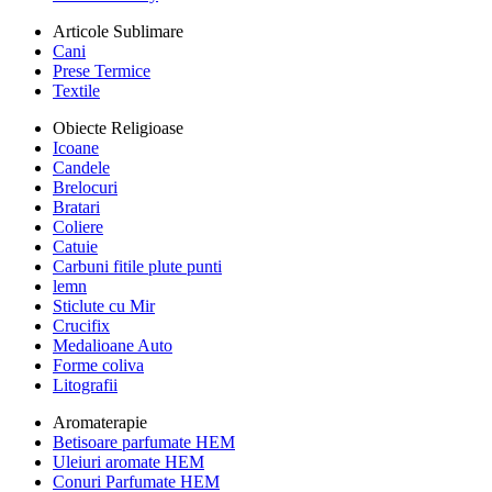
Articole Sublimare
Cani
Prese Termice
Textile
Obiecte Religioase
Icoane
Candele
Brelocuri
Bratari
Coliere
Catuie
Carbuni fitile plute punti
lemn
Sticlute cu Mir
Crucifix
Medalioane Auto
Forme coliva
Litografii
Aromaterapie
Betisoare parfumate HEM
Uleiuri aromate HEM
Conuri Parfumate HEM