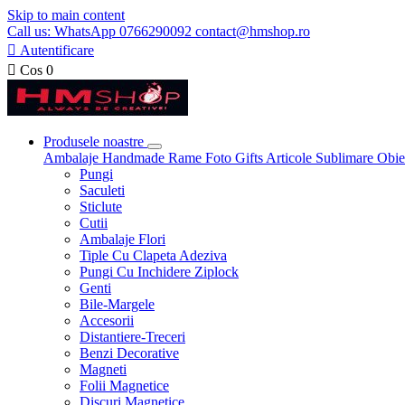
Skip to main content
Call us: WhatsApp 0766290092 contact@hmshop.ro

Autentificare

Cos
0
Produsele noastre
Ambalaje
Handmade
Rame Foto
Gifts
Articole Sublimare
Obie
Pungi
Saculeti
Sticlute
Cutii
Ambalaje Flori
Tiple Cu Clapeta Adeziva
Pungi Cu Inchidere Ziplock
Genti
Bile-Margele
Accesorii
Distantiere-Treceri
Benzi Decorative
Magneti
Folii Magnetice
Discuri Magnetice