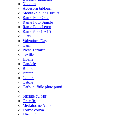
Neodim
Accesorii tablouri
Sfoara / Snur / Ciucuri
Rame Foto Colaj
Rame Foto Simple
Rame Foto Lemn
Rame foto 10x15
Gifts
Valentines Day
Cani
Prese Termice
Textile
Icoane
Candele
Brelocuri
Bratari
Coliere
Catuie
Carbuni fitile plute punti
lemn
Sticlute cu Mir
Crucifix
Medalioane Auto
Forme coliva
Litografii