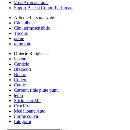
Vase Aromaterapie
Suport Bete si Conuri Parfumate
Articole Personalizate
Căni albe
Căni termosensibile
Tricouri
perne
rame foto
Obiecte Religioase
Icoane
Candele
Brelocuri
Bratari
Coliere
Catuie
Carbuni fitile plute punti
lemn
Sticlute cu Mir
Crucifix
Medalioane Auto
Forme coliva
Litografii