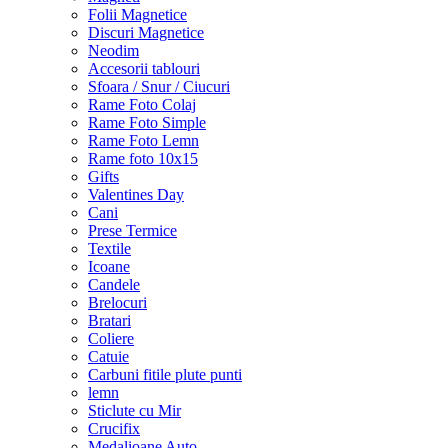
Folii Magnetice
Discuri Magnetice
Neodim
Accesorii tablouri
Sfoara / Snur / Ciucuri
Rame Foto Colaj
Rame Foto Simple
Rame Foto Lemn
Rame foto 10x15
Gifts
Valentines Day
Cani
Prese Termice
Textile
Icoane
Candele
Brelocuri
Bratari
Coliere
Catuie
Carbuni fitile plute punti
lemn
Sticlute cu Mir
Crucifix
Medalioane Auto