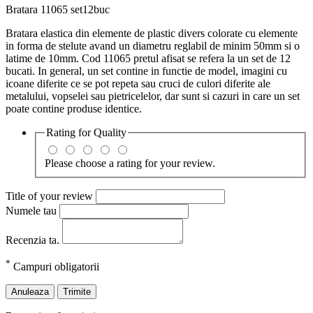
Bratara 11065 set12buc
Bratara elastica din elemente de plastic divers colorate cu elemente
in forma de stelute avand un diametru reglabil de minim 50mm si o
latime de 10mm. Cod 11065 pretul afisat se refera la un set de 12
bucati. In general, un set contine in functie de model, imagini cu
icoane diferite ce se pot repeta sau cruci de culori diferite ale
metalului, vopselei sau pietricelelor, dar sunt si cazuri in care un set
poate contine produse identice.
Rating for
Quality
Please choose a rating for your review.
Title of your review
Numele tau
Recenzia ta.
*
Campuri obligatorii
Anuleaza
Trimite