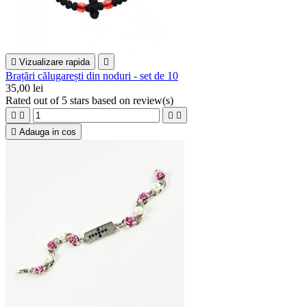

Vizualizare rapida

Brațări călugarești din noduri - set de 10
35,00 lei
Rated
out of 5 stars based on
review(s)





Adauga in cos