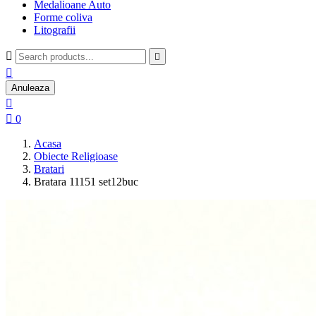
Medalioane Auto
Forme coliva
Litografii



Anuleaza


0
Acasa
Obiecte Religioase
Bratari
Bratara 11151 set12buc