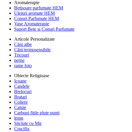
Aromaterapie
Betisoare parfumate HEM
Uleiuri aromate HEM
Conuri Parfumate HEM
Vase Aromaterapie
Suport Bete si Conuri Parfumate
Articole Personalizate
Căni albe
Căni termosensibile
Tricouri
perne
rame foto
Obiecte Religioase
Icoane
Candele
Brelocuri
Bratari
Coliere
Catuie
Carbuni fitile plute punti
lemn
Sticlute cu Mir
Crucifix