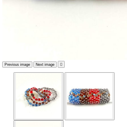
Previous image
Next image
