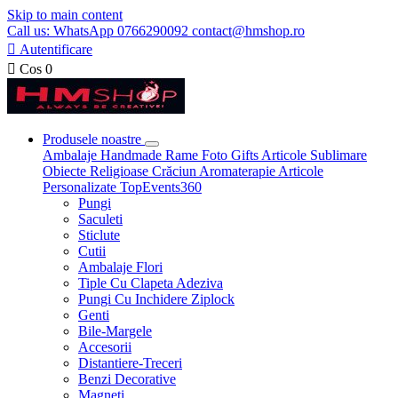
Skip to main content
Call us: WhatsApp 0766290092 contact@hmshop.ro

Autentificare

Cos
0
Produsele noastre
Ambalaje
Handmade
Rame Foto
Gifts
Articole Sublimare
Obiecte Religioase
Crăciun
Aromaterapie
Articole
Personalizate
TopEvents360
Pungi
Saculeti
Sticlute
Cutii
Ambalaje Flori
Tiple Cu Clapeta Adeziva
Pungi Cu Inchidere Ziplock
Genti
Bile-Margele
Accesorii
Distantiere-Treceri
Benzi Decorative
Magneti