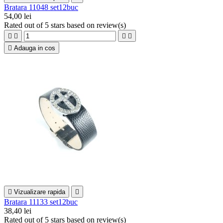
Bratara 11048 set12buc
54,00 lei
Rated
out of 5 stars based on
review(s)





Adauga in cos

Vizualizare rapida

Bratara 11133 set12buc
38,40 lei
Rated
out of 5 stars based on
review(s)