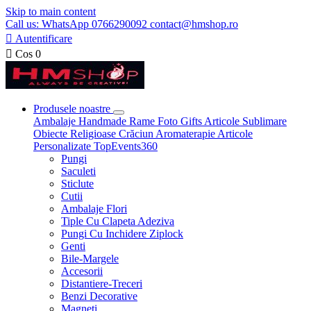
Skip to main content
Call us: WhatsApp 0766290092 contact@hmshop.ro

Autentificare

Cos
0
Produsele noastre
Ambalaje
Handmade
Rame Foto
Gifts
Articole Sublimare
Obiecte Religioase
Crăciun
Aromaterapie
Articole
Personalizate
TopEvents360
Pungi
Saculeti
Sticlute
Cutii
Ambalaje Flori
Tiple Cu Clapeta Adeziva
Pungi Cu Inchidere Ziplock
Genti
Bile-Margele
Accesorii
Distantiere-Treceri
Benzi Decorative
Magneti