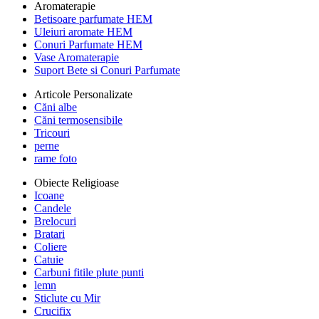
Aromaterapie
Betisoare parfumate HEM
Uleiuri aromate HEM
Conuri Parfumate HEM
Vase Aromaterapie
Suport Bete si Conuri Parfumate
Articole Personalizate
Căni albe
Căni termosensibile
Tricouri
perne
rame foto
Obiecte Religioase
Icoane
Candele
Brelocuri
Bratari
Coliere
Catuie
Carbuni fitile plute punti
lemn
Sticlute cu Mir
Crucifix