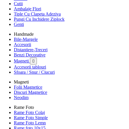
Cutii
Ambalaje Flori
Tiple Cu Clapeta Adeziva
Pungi Cu Inchidere Ziplock
Genti
Handmade
Bile-Margele
Accesorii
Distantiere-Treceri
Benzi Decorative
Magneti

Accesorii tablouri
Sfoara / Snur / Ciucuri
Magneti
Folii Magnetice
Discuri Magnetice
Neodim
Rame Foto
Rame Foto Colaj
Rame Foto Simple
Rame Foto Lemn
Rame foto 10x15