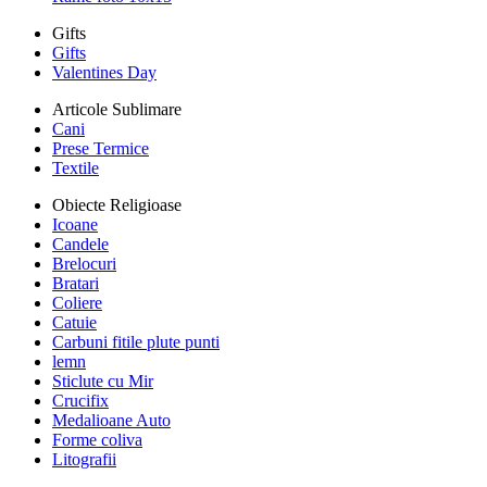
Gifts
Gifts
Valentines Day
Articole Sublimare
Cani
Prese Termice
Textile
Obiecte Religioase
Icoane
Candele
Brelocuri
Bratari
Coliere
Catuie
Carbuni fitile plute punti
lemn
Sticlute cu Mir
Crucifix
Medalioane Auto
Forme coliva
Litografii