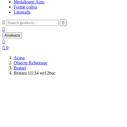
Medalioane Auto
Forme coliva
Litografii



Anuleaza


0
Acasa
Obiecte Religioase
Bratari
Bratara 11134 set12buc