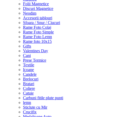
Folii Magnetice
Discuri Magnetice
Neodim
Accesorii tablouri
Sfoara / Snur / Ciucuri
Rame Foto Colaj
Rame Foto Simple
Rame Foto Lemn
Rame foto 10x15
Gifts
Valentines Day
Cani
Prese Termice
Textile
Icoane
Candele
Brelocuri
Bratari
Coliere
Catuie
Carbuni fitile plute punti
lemn
Sticlute cu Mir
Crucifix
Medalioane Auto