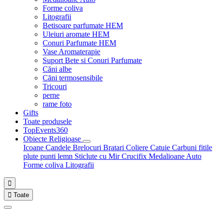
Forme coliva
Litografii
Betisoare parfumate HEM
Uleiuri aromate HEM
Conuri Parfumate HEM
Vase Aromaterapie
Suport Bete si Conuri Parfumate
Căni albe
Căni termosensibile
Tricouri
perne
rame foto
Gifts
Toate produsele
TopEvents360
Obiecte Religioase
Icoane
Candele
Brelocuri
Bratari
Coliere
Catuie
Carbuni fitile
plute punti
lemn
Sticlute cu Mir
Crucifix
Medalioane Auto
Forme coliva
Litografii


Toate