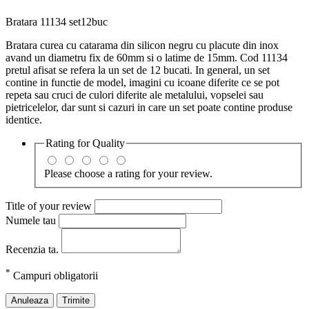
Bratara 11134 set12buc
Bratara curea cu catarama din silicon negru cu placute din inox
avand un diametru fix de 60mm si o latime de 15mm. Cod 11134
pretul afisat se refera la un set de 12 bucati. In general, un set
contine in functie de model, imagini cu icoane diferite ce se pot
repeta sau cruci de culori diferite ale metalului, vopselei sau
pietricelelor, dar sunt si cazuri in care un set poate contine produse
identice.
Rating for
Quality
Please choose a rating for your review.
Title of your review
Numele tau
Recenzia ta.
*
Campuri obligatorii
Anuleaza
Trimite