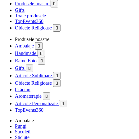
Produsele noastre

Gifts
Toate produsele
TopEvents360
Obiecte Religioase

Produsele noastre
Ambalaje

Handmade

Rame Foto

Gifts

Articole Sublimare

Obiecte Religioase

Crăciun
Aromaterapie

Articole Personalizate

TopEvents360
Ambalaje
Pungi
Saculeti
Sticlute