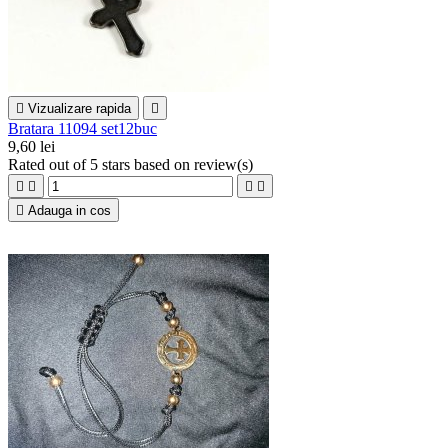

Vizualizare rapida

Bratara 11094 set12buc
9,60 lei
Rated
out of 5 stars based on
review(s)





Adauga in cos