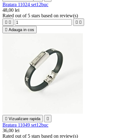
Bratara 11024 set12buc
48,00 lei
Rated
out of 5 stars based on
review(s)





Adauga in cos

Vizualizare rapida

Bratara 11049 set12buc
36,00 lei
Rated
out of 5 stars based on
review(s)