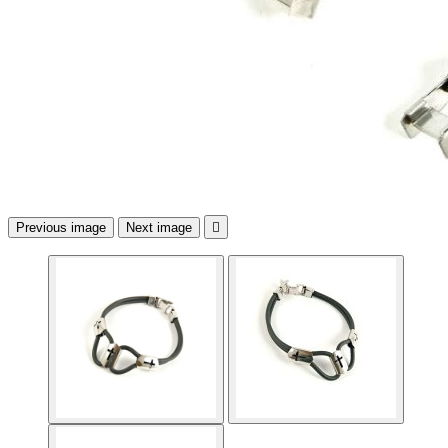
Previous image
Next image
