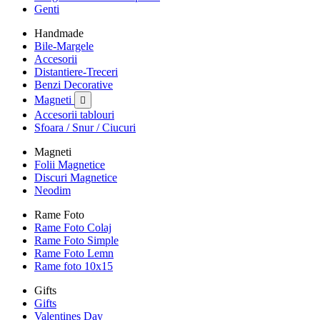
Genti
Handmade
Bile-Margele
Accesorii
Distantiere-Treceri
Benzi Decorative
Magneti

Accesorii tablouri
Sfoara / Snur / Ciucuri
Magneti
Folii Magnetice
Discuri Magnetice
Neodim
Rame Foto
Rame Foto Colaj
Rame Foto Simple
Rame Foto Lemn
Rame foto 10x15
Gifts
Gifts
Valentines Day