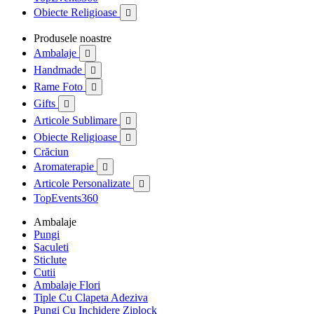
Obiecte Religioase

Produsele noastre
Ambalaje

Handmade

Rame Foto

Gifts

Articole Sublimare

Obiecte Religioase

Crăciun
Aromaterapie

Articole Personalizate

TopEvents360
Ambalaje
Pungi
Saculeti
Sticlute
Cutii
Ambalaje Flori
Tiple Cu Clapeta Adeziva
Pungi Cu Inchidere Ziplock