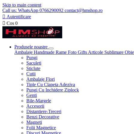
Skip to main content
Call us: WhatsApp 0766290092 contact@hmshop.ro

Autentificare

Cos
0
Produsele noastre
Ambalaje
Handmade
Rame Foto
Gifts
Articole Sublimare
Obie
Pungi
Saculeti
Sticlute
Cutii
Ambalaje Flori
Tiple Cu Clapeta Adeziva
Pungi Cu Inchidere Ziplock
Genti
Bile-Margele
Accesorii
Distantiere-Treceri
Benzi Decorative
Magneti
Folii Magnetice
Discuri Magnetice