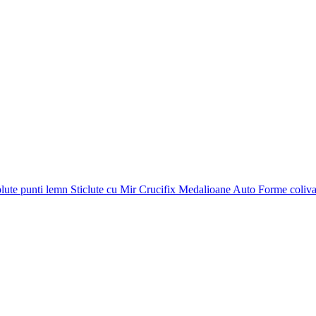
plute punti
lemn
Sticlute cu Mir
Crucifix
Medalioane Auto
Forme coliv