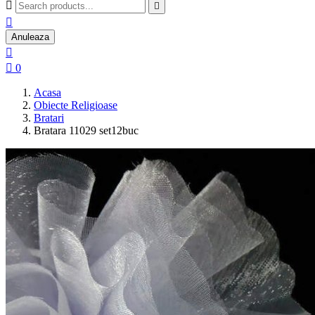



Anuleaza


0
Acasa
Obiecte Religioase
Bratari
Bratara 11029 set12buc