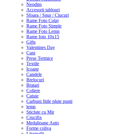
Neodim
Accesorii tablouri
Sfoara / Snur / Ciucuri
Rame Foto Colaj
Rame Foto Simple
Rame Foto Lemn
Rame foto 10x15
Gifts
Valentines Day
Cani
Prese Termice
Textile
Icoane
Candele
Brelocuri
Bratari
Coliere
Catuie
Carbuni fitile plute punti
lemn
Sticlute cu Mir
Crucifix
Medalioane Auto
Forme coliva
Litografii