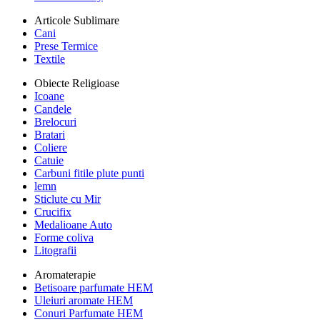
Articole Sublimare
Cani
Prese Termice
Textile
Obiecte Religioase
Icoane
Candele
Brelocuri
Bratari
Coliere
Catuie
Carbuni fitile plute punti
lemn
Sticlute cu Mir
Crucifix
Medalioane Auto
Forme coliva
Litografii
Aromaterapie
Betisoare parfumate HEM
Uleiuri aromate HEM
Conuri Parfumate HEM