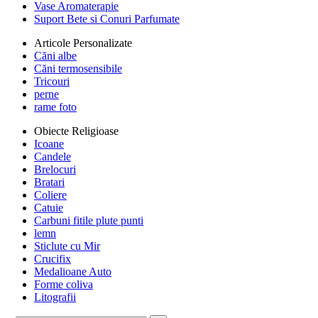
Vase Aromaterapie
Suport Bete si Conuri Parfumate
Articole Personalizate
Căni albe
Căni termosensibile
Tricouri
perne
rame foto
Obiecte Religioase
Icoane
Candele
Brelocuri
Bratari
Coliere
Catuie
Carbuni fitile plute punti
lemn
Sticlute cu Mir
Crucifix
Medalioane Auto
Forme coliva
Litografii