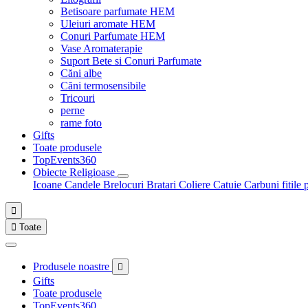
Betisoare parfumate HEM
Uleiuri aromate HEM
Conuri Parfumate HEM
Vase Aromaterapie
Suport Bete si Conuri Parfumate
Căni albe
Căni termosensibile
Tricouri
perne
rame foto
Gifts
Toate produsele
TopEvents360
Obiecte Religioase
Icoane
Candele
Brelocuri
Bratari
Coliere
Catuie
Carbuni fitile 


Toate
Produsele noastre

Gifts
Toate produsele
TopEvents360