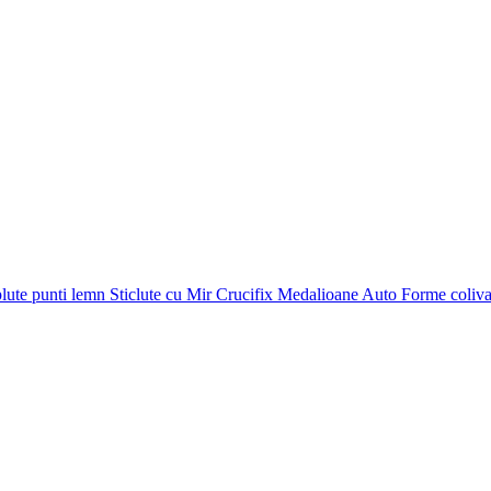
plute punti
lemn
Sticlute cu Mir
Crucifix
Medalioane Auto
Forme coliv