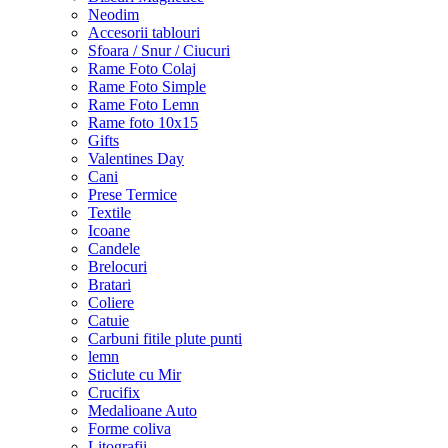
Neodim
Accesorii tablouri
Sfoara / Snur / Ciucuri
Rame Foto Colaj
Rame Foto Simple
Rame Foto Lemn
Rame foto 10x15
Gifts
Valentines Day
Cani
Prese Termice
Textile
Icoane
Candele
Brelocuri
Bratari
Coliere
Catuie
Carbuni fitile plute punti
lemn
Sticlute cu Mir
Crucifix
Medalioane Auto
Forme coliva
Litografii