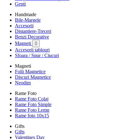
Genti
Handmade
Bile-Margele
Accesorii
Distantiere-Treceri
Benzi Decorative
Magneti

Accesorii tablouri
Sfoara / Snur / Ciucuri
Magneti
Folii Magnetice
Discuri Magnetice
Neodim
Rame Foto
Rame Foto Colaj
Rame Foto Simple
Rame Foto Lemn
Rame foto 10x15
Gifts
Gifts
Valentines Day