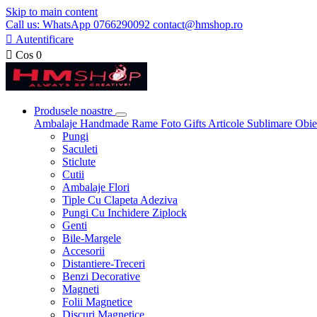
Skip to main content
Call us: WhatsApp 0766290092 contact@hmshop.ro

Autentificare

Cos
0
Produsele noastre
Ambalaje
Handmade
Rame Foto
Gifts
Articole Sublimare
Obie
Pungi
Saculeti
Sticlute
Cutii
Ambalaje Flori
Tiple Cu Clapeta Adeziva
Pungi Cu Inchidere Ziplock
Genti
Bile-Margele
Accesorii
Distantiere-Treceri
Benzi Decorative
Magneti
Folii Magnetice
Discuri Magnetice