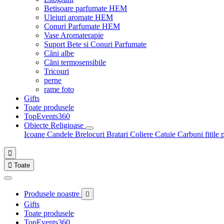
Betisoare parfumate HEM
Uleiuri aromate HEM
Conuri Parfumate HEM
Vase Aromaterapie
Suport Bete si Conuri Parfumate
Căni albe
Căni termosensibile
Tricouri
perne
rame foto
Gifts
Toate produsele
TopEvents360
Obiecte Religioase
Icoane
Candele
Brelocuri
Bratari
Coliere
Catuie
Carbuni fitile 


Toate
Produsele noastre

Gifts
Toate produsele
TopEvents360