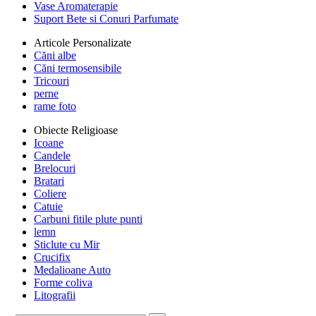
Vase Aromaterapie
Suport Bete si Conuri Parfumate
Articole Personalizate
Căni albe
Căni termosensibile
Tricouri
perne
rame foto
Obiecte Religioase
Icoane
Candele
Brelocuri
Bratari
Coliere
Catuie
Carbuni fitile plute punti
lemn
Sticlute cu Mir
Crucifix
Medalioane Auto
Forme coliva
Litografii