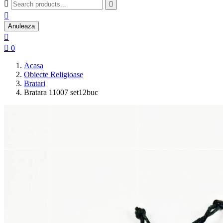



Anuleaza


0
Acasa
Obiecte Religioase
Bratari
Bratara 11007 set12buc