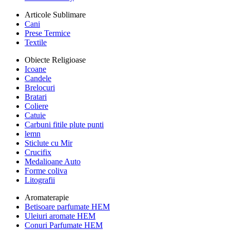
Articole Sublimare
Cani
Prese Termice
Textile
Obiecte Religioase
Icoane
Candele
Brelocuri
Bratari
Coliere
Catuie
Carbuni fitile plute punti
lemn
Sticlute cu Mir
Crucifix
Medalioane Auto
Forme coliva
Litografii
Aromaterapie
Betisoare parfumate HEM
Uleiuri aromate HEM
Conuri Parfumate HEM