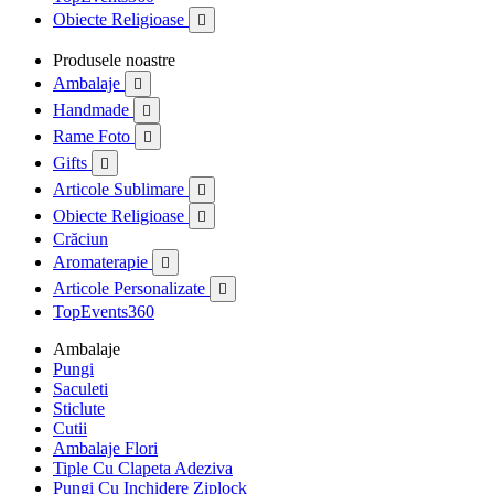
Obiecte Religioase

Produsele noastre
Ambalaje

Handmade

Rame Foto

Gifts

Articole Sublimare

Obiecte Religioase

Crăciun
Aromaterapie

Articole Personalizate

TopEvents360
Ambalaje
Pungi
Saculeti
Sticlute
Cutii
Ambalaje Flori
Tiple Cu Clapeta Adeziva
Pungi Cu Inchidere Ziplock