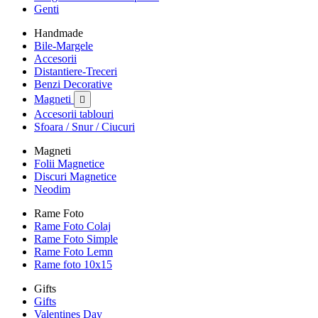
Genti
Handmade
Bile-Margele
Accesorii
Distantiere-Treceri
Benzi Decorative
Magneti

Accesorii tablouri
Sfoara / Snur / Ciucuri
Magneti
Folii Magnetice
Discuri Magnetice
Neodim
Rame Foto
Rame Foto Colaj
Rame Foto Simple
Rame Foto Lemn
Rame foto 10x15
Gifts
Gifts
Valentines Day