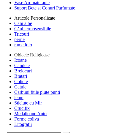
Vase Aromaterapie
Suport Bete si Conuri Parfumate
Articole Personalizate
Căni albe
Căni termosensibile
Tricouri
perne
rame foto
Obiecte Religioase
Icoane
Candele
Brelocuri
Bratari
Coliere
Catuie
Carbuni fitile plute punti
lemn
Sticlute cu Mir
Crucifix
Medalioane Auto
Forme coliva
Litografii