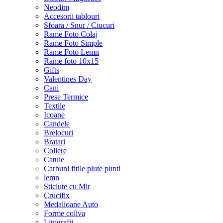
Neodim
Accesorii tablouri
Sfoara / Snur / Ciucuri
Rame Foto Colaj
Rame Foto Simple
Rame Foto Lemn
Rame foto 10x15
Gifts
Valentines Day
Cani
Prese Termice
Textile
Icoane
Candele
Brelocuri
Bratari
Coliere
Catuie
Carbuni fitile plute punti
lemn
Sticlute cu Mir
Crucifix
Medalioane Auto
Forme coliva
Litografii