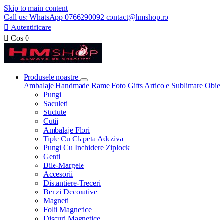
Skip to main content
Call us: WhatsApp 0766290092 contact@hmshop.ro

Autentificare

Cos
0
Produsele noastre
Ambalaje
Handmade
Rame Foto
Gifts
Articole Sublimare
Obie
Pungi
Saculeti
Sticlute
Cutii
Ambalaje Flori
Tiple Cu Clapeta Adeziva
Pungi Cu Inchidere Ziplock
Genti
Bile-Margele
Accesorii
Distantiere-Treceri
Benzi Decorative
Magneti
Folii Magnetice
Discuri Magnetice