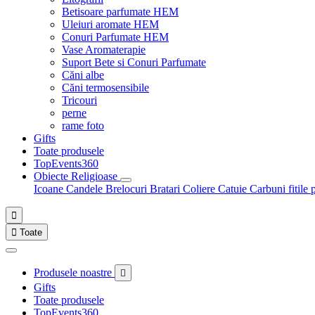
Betisoare parfumate HEM
Uleiuri aromate HEM
Conuri Parfumate HEM
Vase Aromaterapie
Suport Bete si Conuri Parfumate
Căni albe
Căni termosensibile
Tricouri
perne
rame foto
Gifts
Toate produsele
TopEvents360
Obiecte Religioase
Icoane
Candele
Brelocuri
Bratari
Coliere
Catuie
Carbuni fitile 


Toate
Produsele noastre

Gifts
Toate produsele
TopEvents360