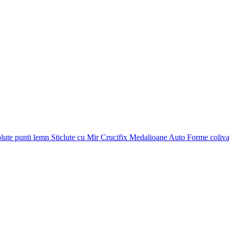
plute punti
lemn
Sticlute cu Mir
Crucifix
Medalioane Auto
Forme coliv