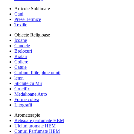
Articole Sublimare
Cani
Prese Termice
Textile
Obiecte Religioase
Icoane
Candele
Brelocuri
Bratari
Coliere
Catuie
Carbuni fitile plute punti
lemn
Sticlute cu Mir
Crucifix
Medalioane Auto
Forme coliva
Litografii
Aromaterapie
Betisoare parfumate HEM
Uleiuri aromate HEM
Conuri Parfumate HEM