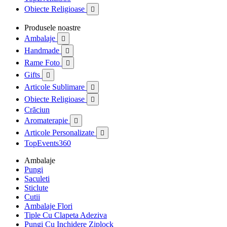
Obiecte Religioase

Produsele noastre
Ambalaje

Handmade

Rame Foto

Gifts

Articole Sublimare

Obiecte Religioase

Crăciun
Aromaterapie

Articole Personalizate

TopEvents360
Ambalaje
Pungi
Saculeti
Sticlute
Cutii
Ambalaje Flori
Tiple Cu Clapeta Adeziva
Pungi Cu Inchidere Ziplock