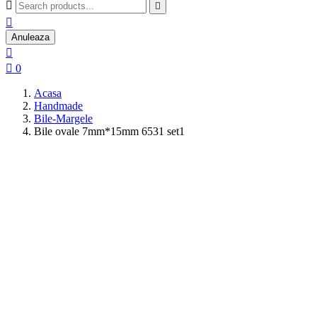



Anuleaza


0
Acasa
Handmade
Bile-Margele
Bile ovale 7mm*15mm 6531 set1