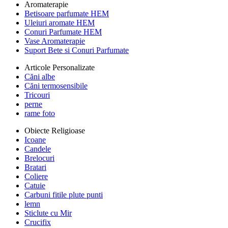
Aromaterapie
Betisoare parfumate HEM
Uleiuri aromate HEM
Conuri Parfumate HEM
Vase Aromaterapie
Suport Bete si Conuri Parfumate
Articole Personalizate
Căni albe
Căni termosensibile
Tricouri
perne
rame foto
Obiecte Religioase
Icoane
Candele
Brelocuri
Bratari
Coliere
Catuie
Carbuni fitile plute punti
lemn
Sticlute cu Mir
Crucifix