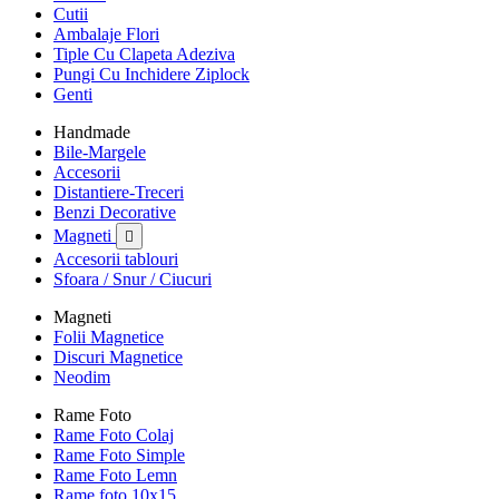
Cutii
Ambalaje Flori
Tiple Cu Clapeta Adeziva
Pungi Cu Inchidere Ziplock
Genti
Handmade
Bile-Margele
Accesorii
Distantiere-Treceri
Benzi Decorative
Magneti

Accesorii tablouri
Sfoara / Snur / Ciucuri
Magneti
Folii Magnetice
Discuri Magnetice
Neodim
Rame Foto
Rame Foto Colaj
Rame Foto Simple
Rame Foto Lemn
Rame foto 10x15