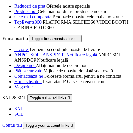
Reduceri de pret
Ofertele nostre speciale
Produse noi
Cele mai noi dintre produsele noastre
Cele mai cumparate
Produsele noastre cele mai cumparate
TopEvents360
PLATFORMA SELFIE360 VIDEOBOOTH
CABINA FOTO360
Firma noastra
Toggle firma noastra links

Livrare
Termenii și condițiile noaste de livrare
ANPC | SOL | ANSPDCP |Notificare legală
ANPC SOL
ANSPDCP Notificare legală
Despre noi
Aflați mai multe despre noi
Plăți securizate
Mijloacele noastre de plată securizată
Contacteaza-ne
Foloseste formularul pentru a ne contacta
Harta site-ului
Te-ai ratacit? Gaseste ceea ce cauti
Magazine
SAL & SOL
Toggle sal & sol links

SAL
SOL
Contul tau
Toggle your account links
