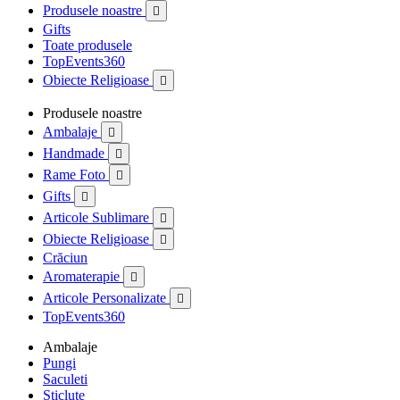
Produsele noastre

Gifts
Toate produsele
TopEvents360
Obiecte Religioase

Produsele noastre
Ambalaje

Handmade

Rame Foto

Gifts

Articole Sublimare

Obiecte Religioase

Crăciun
Aromaterapie

Articole Personalizate

TopEvents360
Ambalaje
Pungi
Saculeti
Sticlute