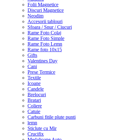
Folii Magnetice
Discuri Magnetice
Neodim
Accesorii tablouri
Sfoara / Snur / Ciucuri
Rame Foto Colaj
Rame Foto Simple
Rame Foto Lemn
Rame foto 10x15
Gifts
Valentines Day
Cani
Prese Termice
Textile
Icoane
Candele
Brelocuri
Bratari
Coliere
Catuie
Carbuni fitile plute punti
lemn
Sticlute cu Mir
Crucifix
Medalioane Auto