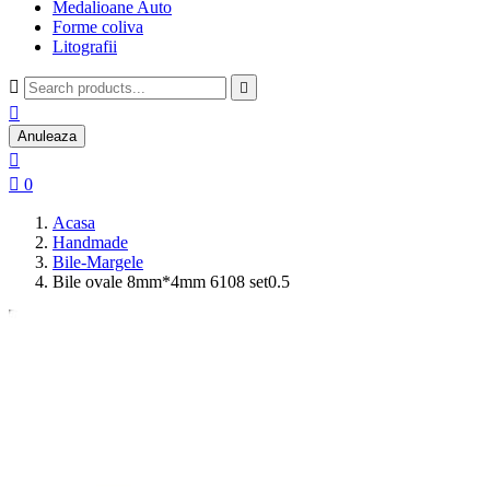
Medalioane Auto
Forme coliva
Litografii



Anuleaza


0
Acasa
Handmade
Bile-Margele
Bile ovale 8mm*4mm 6108 set0.5