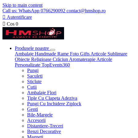
Skip to main content
Call us: WhatsApp 0766290092 contact@hmshop.ro

Autentificare

Cos
0
Produsele noastre
Ambalaje
Handmade
Rame Foto
Gifts
Articole Sublimare
Obiecte Religioase
Crăciun
Aromaterapie
Articole
Personalizate
TopEvents360
Pungi
Saculeti
Sticlute
Cutii
Ambalaje Flori
Tiple Cu Clapeta Adeziva
Pungi Cu Inchidere Ziplock
Genti
Bile-Margele
Accesorii
Distantiere-Treceri
Benzi Decorative
Magneti