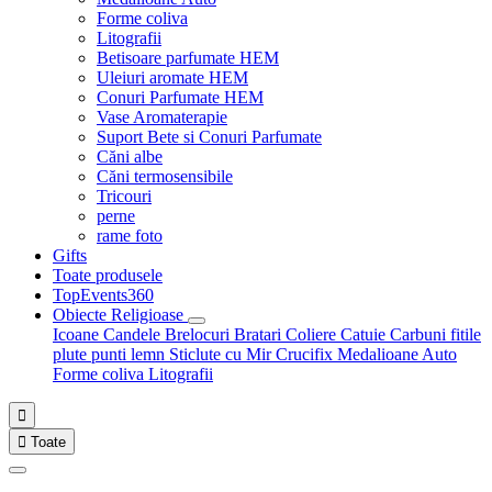
Forme coliva
Litografii
Betisoare parfumate HEM
Uleiuri aromate HEM
Conuri Parfumate HEM
Vase Aromaterapie
Suport Bete si Conuri Parfumate
Căni albe
Căni termosensibile
Tricouri
perne
rame foto
Gifts
Toate produsele
TopEvents360
Obiecte Religioase
Icoane
Candele
Brelocuri
Bratari
Coliere
Catuie
Carbuni fitile
plute punti
lemn
Sticlute cu Mir
Crucifix
Medalioane Auto
Forme coliva
Litografii


Toate