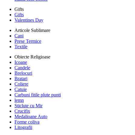
Gifts
Gifts
Valentines Day
Articole Sublimare
Cani
Prese Termice
Textile
Obiecte Religioase
Icoane
Candele
Brelocuri
Bratari
Coliere
Catuie
Carbuni fitile plute punti
lemn
Sticlute cu Mir
Crucifix
Medalioane Auto
Forme coliva
Litografii