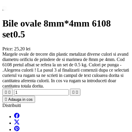
Bile ovale 8mm*4mm 6108
set0.5
Price:
25,20 lei
Margele ovale de trecere din plastic metalizat diverse culori si avand
diametru orificiu de prindere de si marimea de 8mm pe 4mm. Cod
6108 pretul afisat se refera la un set de 0.5 kg. Culori pe punga -
.Alegerea culorii ! La pasul 3 al finalizarii comenzii dupa ce selectati
curierul va rugam sa ne scrieti in campul de text culoarea dorita si
cantitatea aferenta culorii. In cos va rugam sa introduceti doar
cantitatea totala dorita.





Adauga in cos
Distribuiti