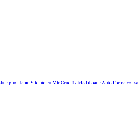
plute punti
lemn
Sticlute cu Mir
Crucifix
Medalioane Auto
Forme coliv