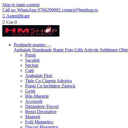
Skip to main content
Call us: WhatsApp 0766290092 contact@hmshop.ro

Autentificare

Cos
0
Produsele noastre
Ambalaje
Handmade
Rame Foto
Gifts
Articole Sublimare
Obie
Pungi
Saculeti
Sticlute
Cutii
Ambalaje Flori
Tiple Cu Clapeta Adeziva
Pungi Cu Inchidere Ziplock
Genti
Bile-Margele
Accesorii
Distantiere-Treceri
Benzi Decorative
Magneti
Folii Magnetice
Discuri Magnetice