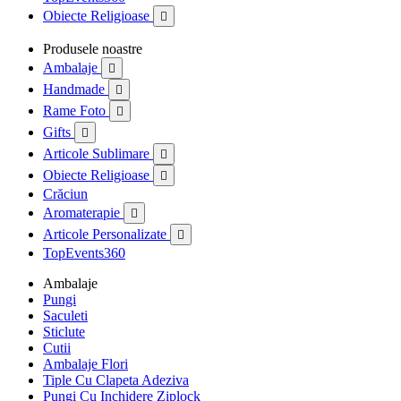
Obiecte Religioase

Produsele noastre
Ambalaje

Handmade

Rame Foto

Gifts

Articole Sublimare

Obiecte Religioase

Crăciun
Aromaterapie

Articole Personalizate

TopEvents360
Ambalaje
Pungi
Saculeti
Sticlute
Cutii
Ambalaje Flori
Tiple Cu Clapeta Adeziva
Pungi Cu Inchidere Ziplock