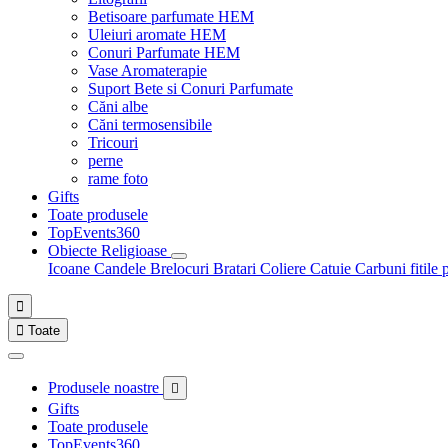
Betisoare parfumate HEM
Uleiuri aromate HEM
Conuri Parfumate HEM
Vase Aromaterapie
Suport Bete si Conuri Parfumate
Căni albe
Căni termosensibile
Tricouri
perne
rame foto
Gifts
Toate produsele
TopEvents360
Obiecte Religioase
Icoane
Candele
Brelocuri
Bratari
Coliere
Catuie
Carbuni fitile 


Toate
Produsele noastre

Gifts
Toate produsele
TopEvents360