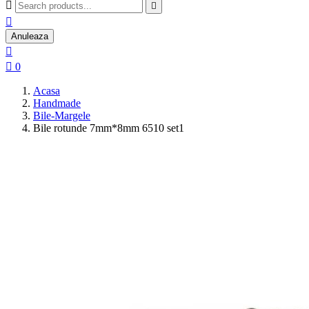



Anuleaza


0
Acasa
Handmade
Bile-Margele
Bile rotunde 7mm*8mm 6510 set1