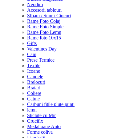
Neodim
Accesorii tablouri
Sfoara / Snur / Ciucuri
Rame Foto Colaj
Rame Foto Simple
Rame Foto Lemn
Rame foto 10x15
Gifts
Valentines Day
Cani
Prese Termice
Textile
Icoane
Candele
Brelocuri
Bratari
Coliere
Catuie
Carbuni fitile plute punti
lemn
Sticlute cu Mir
Crucifix
Medalioane Auto
Forme coliva
Litografii