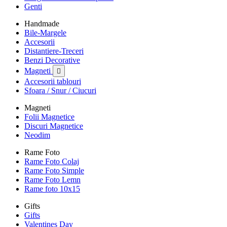
Genti
Handmade
Bile-Margele
Accesorii
Distantiere-Treceri
Benzi Decorative
Magneti

Accesorii tablouri
Sfoara / Snur / Ciucuri
Magneti
Folii Magnetice
Discuri Magnetice
Neodim
Rame Foto
Rame Foto Colaj
Rame Foto Simple
Rame Foto Lemn
Rame foto 10x15
Gifts
Gifts
Valentines Day