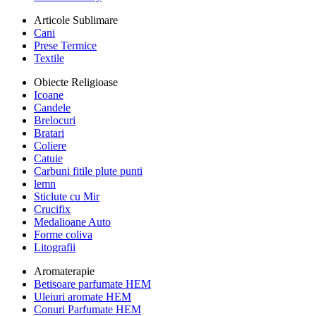
Articole Sublimare
Cani
Prese Termice
Textile
Obiecte Religioase
Icoane
Candele
Brelocuri
Bratari
Coliere
Catuie
Carbuni fitile plute punti
lemn
Sticlute cu Mir
Crucifix
Medalioane Auto
Forme coliva
Litografii
Aromaterapie
Betisoare parfumate HEM
Uleiuri aromate HEM
Conuri Parfumate HEM