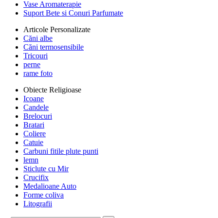
Vase Aromaterapie
Suport Bete si Conuri Parfumate
Articole Personalizate
Căni albe
Căni termosensibile
Tricouri
perne
rame foto
Obiecte Religioase
Icoane
Candele
Brelocuri
Bratari
Coliere
Catuie
Carbuni fitile plute punti
lemn
Sticlute cu Mir
Crucifix
Medalioane Auto
Forme coliva
Litografii