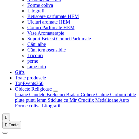
Forme coliva
Litografii
Betisoare parfumate HEM
Uleiuri aromate HEM
Conuri Parfumate HEM
Vase Aromaterapie
Suport Bete si Conuri Parfumate
Căni albe
Căni termosensibile
Tricouri
perne
rame foto
Gifts
Toate produsele
TopEvents360
Obiecte Religioase
Icoane
Candele
Brelocuri
Bratari
Coliere
Catuie
Carbuni fitile
plute punti
lemn
Sticlute cu Mir
Crucifix
Medalioane Auto
Forme coliva
Litografii


Toate