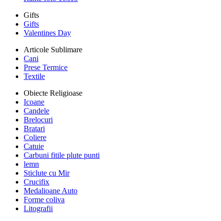
Gifts
Gifts
Valentines Day
Articole Sublimare
Cani
Prese Termice
Textile
Obiecte Religioase
Icoane
Candele
Brelocuri
Bratari
Coliere
Catuie
Carbuni fitile plute punti
lemn
Sticlute cu Mir
Crucifix
Medalioane Auto
Forme coliva
Litografii