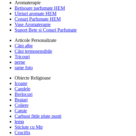
Aromaterapie
Betisoare parfumate HEM
Uleiuri aromate HEM
Conuri Parfumate HEM
Vase Aromaterapie
Suport Bete si Conuri Parfumate
Articole Personalizate
Căni albe
Căni termosensibile
Tricouri
perne
rame foto
Obiecte Religioase
Icoane
Candele
Brelocuri
Bratari
Coliere
Catuie
Carbuni fitile plute punti
lemn
Sticlute cu Mir
Crucifix