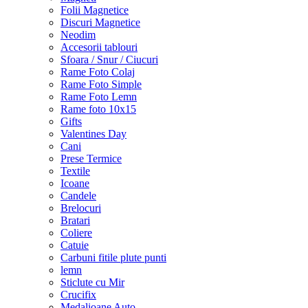
Folii Magnetice
Discuri Magnetice
Neodim
Accesorii tablouri
Sfoara / Snur / Ciucuri
Rame Foto Colaj
Rame Foto Simple
Rame Foto Lemn
Rame foto 10x15
Gifts
Valentines Day
Cani
Prese Termice
Textile
Icoane
Candele
Brelocuri
Bratari
Coliere
Catuie
Carbuni fitile plute punti
lemn
Sticlute cu Mir
Crucifix
Medalioane Auto