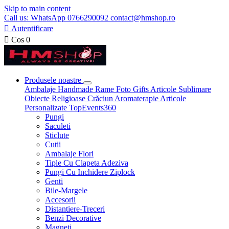
Skip to main content
Call us: WhatsApp 0766290092 contact@hmshop.ro

Autentificare

Cos
0
Produsele noastre
Ambalaje
Handmade
Rame Foto
Gifts
Articole Sublimare
Obiecte Religioase
Crăciun
Aromaterapie
Articole
Personalizate
TopEvents360
Pungi
Saculeti
Sticlute
Cutii
Ambalaje Flori
Tiple Cu Clapeta Adeziva
Pungi Cu Inchidere Ziplock
Genti
Bile-Margele
Accesorii
Distantiere-Treceri
Benzi Decorative
Magneti