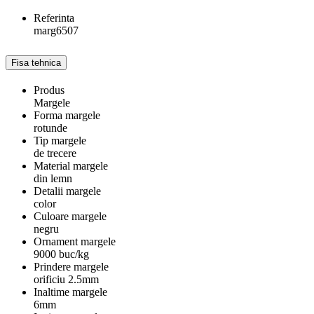
Referinta
marg6507
Fisa tehnica
Produs
Margele
Forma margele
rotunde
Tip margele
de trecere
Material margele
din lemn
Detalii margele
color
Culoare margele
negru
Ornament margele
9000 buc/kg
Prindere margele
orificiu 2.5mm
Inaltime margele
6mm