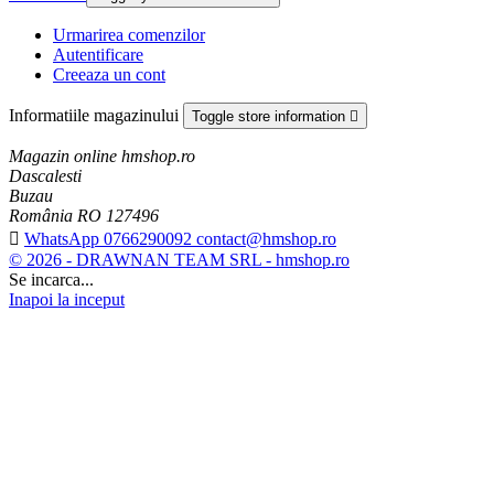
Urmarirea comenzilor
Autentificare
Creeaza un cont
Informatiile magazinului
Toggle store information

Magazin online hmshop.ro
Dascalesti
Buzau
România RO 127496

WhatsApp 0766290092 contact@hmshop.ro
© 2026 - DRAWNAN TEAM SRL - hmshop.ro
Se incarca...
Inapoi la inceput