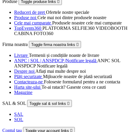
Produse
Toggle produse links

Reduceri de pret
Ofertele nostre speciale
Produse noi
Cele mai noi dintre produsele noastre
Cele mai cumparate
Produsele noastre cele mai cumparate
TopEvents360
PLATFORMA SELFIE360 VIDEOBOOTH
CABINA FOTO360
Firma noastra
Toggle firma noastra links

Livrare
Termenii și condițiile noaste de livrare
ANPC | SOL | ANSPDCP |Notificare legală
ANPC SOL
ANSPDCP Notificare legală
Despre noi
Aflați mai multe despre noi
Plăți securizate
Mijloacele noastre de plată securizată
Contacteaza-ne
Foloseste formularul pentru a ne contacta
Harta site-ului
Te-ai ratacit? Gaseste ceea ce cauti
Magazine
SAL & SOL
Toggle sal & sol links

SAL
SOL
Contul tau
Toggle your account links
