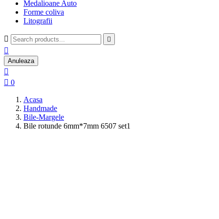
Medalioane Auto
Forme coliva
Litografii



Anuleaza


0
Acasa
Handmade
Bile-Margele
Bile rotunde 6mm*7mm 6507 set1