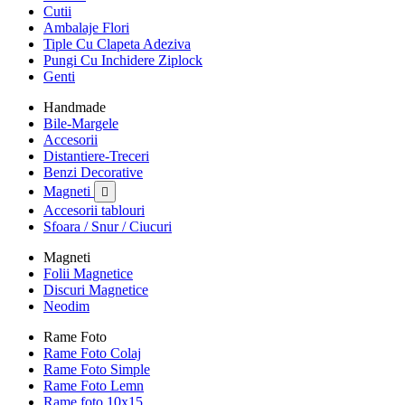
Cutii
Ambalaje Flori
Tiple Cu Clapeta Adeziva
Pungi Cu Inchidere Ziplock
Genti
Handmade
Bile-Margele
Accesorii
Distantiere-Treceri
Benzi Decorative
Magneti

Accesorii tablouri
Sfoara / Snur / Ciucuri
Magneti
Folii Magnetice
Discuri Magnetice
Neodim
Rame Foto
Rame Foto Colaj
Rame Foto Simple
Rame Foto Lemn
Rame foto 10x15