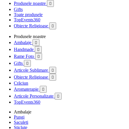
Produsele noastre

Gifts
Toate produsele
TopEvents360
Obiecte Religioase

Produsele noastre
Ambalaje

Handmade

Rame Foto

Gifts

Articole Sublimare

Obiecte Religioase

Crăciun
Aromaterapie

Articole Personalizate

TopEvents360
Ambalaje
Pungi
Saculeti
Sticlute