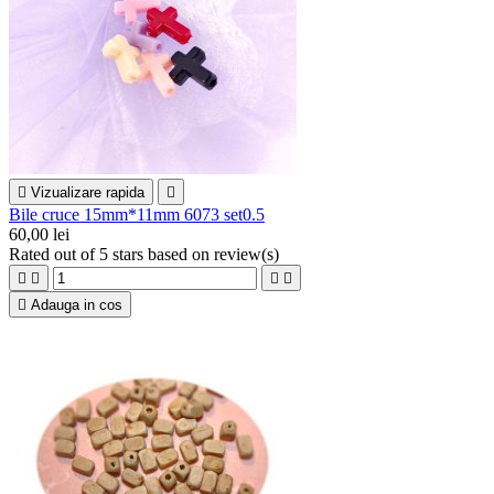

Vizualizare rapida

Bile cruce 15mm*11mm 6073 set0.5
60,00 lei
Rated
out of 5 stars based on
review(s)





Adauga in cos