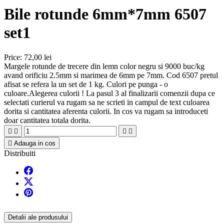
Bile rotunde 6mm*7mm 6507
set1
Price:
72,00 lei
Margele rotunde de trecere din lemn color negru si 9000 buc/kg
avand orificiu 2.5mm si marimea de 6mm pe 7mm. Cod 6507 pretul
afisat se refera la un set de 1 kg. Culori pe punga - o
culoare.Alegerea culorii ! La pasul 3 al finalizarii comenzii dupa ce
selectati curierul va rugam sa ne scrieti in campul de text culoarea
dorita si cantitatea aferenta culorii. In cos va rugam sa introduceti
doar cantitatea totala dorita.





Adauga in cos
Distribuiti
Detalii ale produsului