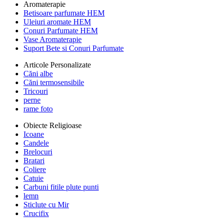
Aromaterapie
Betisoare parfumate HEM
Uleiuri aromate HEM
Conuri Parfumate HEM
Vase Aromaterapie
Suport Bete si Conuri Parfumate
Articole Personalizate
Căni albe
Căni termosensibile
Tricouri
perne
rame foto
Obiecte Religioase
Icoane
Candele
Brelocuri
Bratari
Coliere
Catuie
Carbuni fitile plute punti
lemn
Sticlute cu Mir
Crucifix