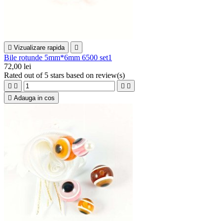

Vizualizare rapida

Bile rotunde 5mm*6mm 6500 set1
72,00 lei
Rated
out of 5 stars based on
review(s)





Adauga in cos