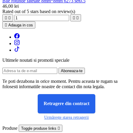
Bile rotunde fatetate 8mm*8mm 6273 set0.5
46,00 lei
Rated
out of 5 stars based on
review(s)





Adauga in cos
Ultimele noutati si promotii speciale
Te poti dezabona in orice moment. Pentru aceasta te rugam sa
folosesti informatiile noastre de contact din nota legala.
Retragere din contract
Urmărește starea retragerii
Produse
Toggle produse links
