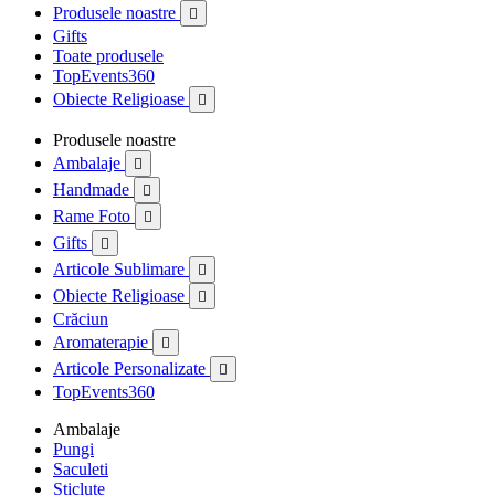
Produsele noastre

Gifts
Toate produsele
TopEvents360
Obiecte Religioase

Produsele noastre
Ambalaje

Handmade

Rame Foto

Gifts

Articole Sublimare

Obiecte Religioase

Crăciun
Aromaterapie

Articole Personalizate

TopEvents360
Ambalaje
Pungi
Saculeti
Sticlute