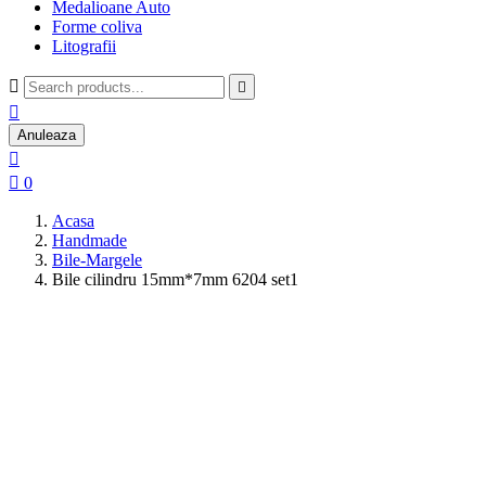
Medalioane Auto
Forme coliva
Litografii



Anuleaza


0
Acasa
Handmade
Bile-Margele
Bile cilindru 15mm*7mm 6204 set1