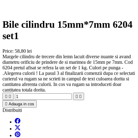
Bile cilindru 15mm*7mm 6204
set1
Price:
58,80 lei
Margele cilindru de trecere din lemn lacuit diverse nuante si avand
diametru orificiu de prindere de si marimea de 15mm pe 7mm. Cod
6204 pretul afisat se refera la un set de 1 kg. Culori pe punga -
.Alegerea culorii ! La pasul 3 al finalizarii comenzii dupa ce selectati
curierul va rugam sa ne scrieti in campul de text culoarea dorita si
cantitatea aferenta culorii. In cos va rugam sa introduceti doar
cantitatea totala dorita.





Adauga in cos
Distribuiti