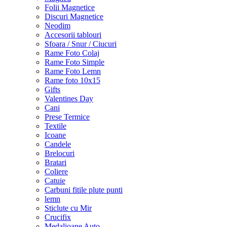
Folii Magnetice
Discuri Magnetice
Neodim
Accesorii tablouri
Sfoara / Snur / Ciucuri
Rame Foto Colaj
Rame Foto Simple
Rame Foto Lemn
Rame foto 10x15
Gifts
Valentines Day
Cani
Prese Termice
Textile
Icoane
Candele
Brelocuri
Bratari
Coliere
Catuie
Carbuni fitile plute punti
lemn
Sticlute cu Mir
Crucifix
Medalioane Auto