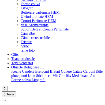
Forme coliva
Litografii
Betisoare parfumate HEM
Uleiuri aromate HEM
Conuri Parfumate HEM
Vase Aromaterapie
Suport Bete si Conuri Parfumate
Căni albe
Căni termosensibile
Tricouri
perne
rame foto
Gifts
Toate produsele
TopEvents360
Obiecte Religioase
Icoane
Candele
Brelocuri
Bratari
Coliere
Catuie
Carbuni fitile
plute punti
lemn
Sticlute cu Mir
Crucifix
Medalioane Auto
Forme coliva
Litografii


Toate