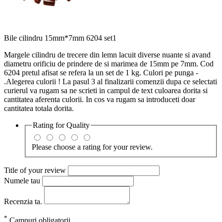
Bile cilindru 15mm*7mm 6204 set1
Margele cilindru de trecere din lemn lacuit diverse nuante si avand
diametru orificiu de prindere de si marimea de 15mm pe 7mm. Cod
6204 pretul afisat se refera la un set de 1 kg. Culori pe punga -
.Alegerea culorii ! La pasul 3 al finalizarii comenzii dupa ce selectati
curierul va rugam sa ne scrieti in campul de text culoarea dorita si
cantitatea aferenta culorii. In cos va rugam sa introduceti doar
cantitatea totala dorita.
Rating for
Quality
Please choose a rating for your review.
Title of your review
Numele tau
Recenzia ta.
*
Campuri obligatorii