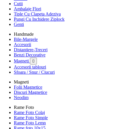
Cutii
Ambalaje Flori
Tiple Cu Clapeta Adeziva
Pungi Cu Inchidere Ziplock
Genti
Handmade
Bile-Margele
Accesorii
Distantiere-Treceri
Benzi Decorative
Magneti

Accesorii tablouri
Sfoara / Snur / Ciucuri
Magneti
Folii Magnetice
Discuri Magnetice
Neodim
Rame Foto
Rame Foto Colaj
Rame Foto Simple
Rame Foto Lemn
Rame foto 10x15