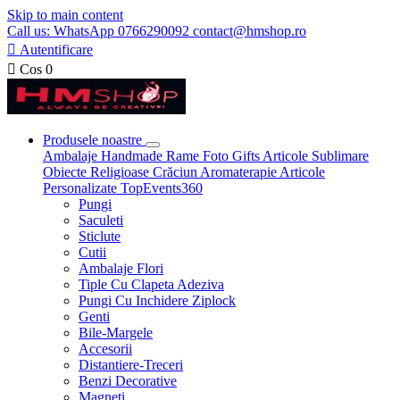
Skip to main content
Call us: WhatsApp 0766290092 contact@hmshop.ro

Autentificare

Cos
0
Produsele noastre
Ambalaje
Handmade
Rame Foto
Gifts
Articole Sublimare
Obiecte Religioase
Crăciun
Aromaterapie
Articole
Personalizate
TopEvents360
Pungi
Saculeti
Sticlute
Cutii
Ambalaje Flori
Tiple Cu Clapeta Adeziva
Pungi Cu Inchidere Ziplock
Genti
Bile-Margele
Accesorii
Distantiere-Treceri
Benzi Decorative
Magneti