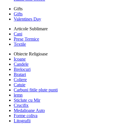
Gifts
Gifts
Valentines Day
Articole Sublimare
Cani
Prese Termice
Textile
Obiecte Religioase
Icoane
Candele
Brelocuri
Bratari
Coliere
Catuie
Carbuni fitile plute punti
lemn
Sticlute cu Mir
Crucifix
Medalioane Auto
Forme coliva
Litografii