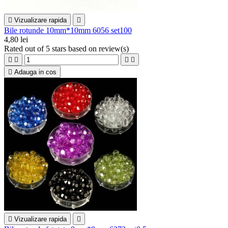

Vizualizare rapida

Bile rotunde 10mm*10mm 6056 set100
4,80 lei
Rated
out of 5 stars based on
review(s)





Adauga in cos

Vizualizare rapida
