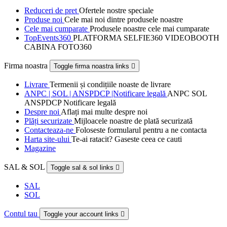
Reduceri de pret
Ofertele nostre speciale
Produse noi
Cele mai noi dintre produsele noastre
Cele mai cumparate
Produsele noastre cele mai cumparate
TopEvents360
PLATFORMA SELFIE360 VIDEOBOOTH
CABINA FOTO360
Firma noastra
Toggle firma noastra links

Livrare
Termenii și condițiile noaste de livrare
ANPC | SOL | ANSPDCP |Notificare legală
ANPC SOL
ANSPDCP Notificare legală
Despre noi
Aflați mai multe despre noi
Plăți securizate
Mijloacele noastre de plată securizată
Contacteaza-ne
Foloseste formularul pentru a ne contacta
Harta site-ului
Te-ai ratacit? Gaseste ceea ce cauti
Magazine
SAL & SOL
Toggle sal & sol links

SAL
SOL
Contul tau
Toggle your account links
