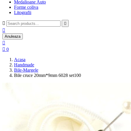
Medalioane Auto
Forme coliva
Litografii



Anuleaza


0
Acasa
Handmade
Bile-Margele
Bile cruce 20mm*9mm 6028 set100