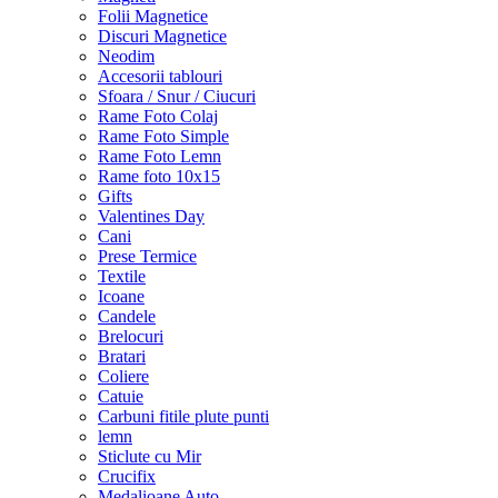
Folii Magnetice
Discuri Magnetice
Neodim
Accesorii tablouri
Sfoara / Snur / Ciucuri
Rame Foto Colaj
Rame Foto Simple
Rame Foto Lemn
Rame foto 10x15
Gifts
Valentines Day
Cani
Prese Termice
Textile
Icoane
Candele
Brelocuri
Bratari
Coliere
Catuie
Carbuni fitile plute punti
lemn
Sticlute cu Mir
Crucifix
Medalioane Auto