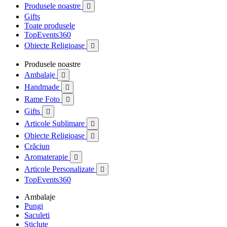
Produsele noastre

Gifts
Toate produsele
TopEvents360
Obiecte Religioase

Produsele noastre
Ambalaje

Handmade

Rame Foto

Gifts

Articole Sublimare

Obiecte Religioase

Crăciun
Aromaterapie

Articole Personalizate

TopEvents360
Ambalaje
Pungi
Saculeti
Sticlute