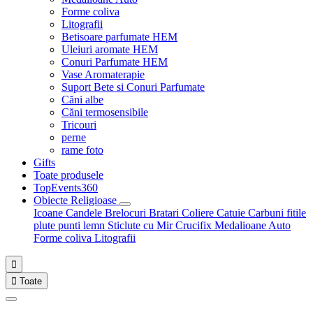
Forme coliva
Litografii
Betisoare parfumate HEM
Uleiuri aromate HEM
Conuri Parfumate HEM
Vase Aromaterapie
Suport Bete si Conuri Parfumate
Căni albe
Căni termosensibile
Tricouri
perne
rame foto
Gifts
Toate produsele
TopEvents360
Obiecte Religioase
Icoane
Candele
Brelocuri
Bratari
Coliere
Catuie
Carbuni fitile
plute punti
lemn
Sticlute cu Mir
Crucifix
Medalioane Auto
Forme coliva
Litografii


Toate