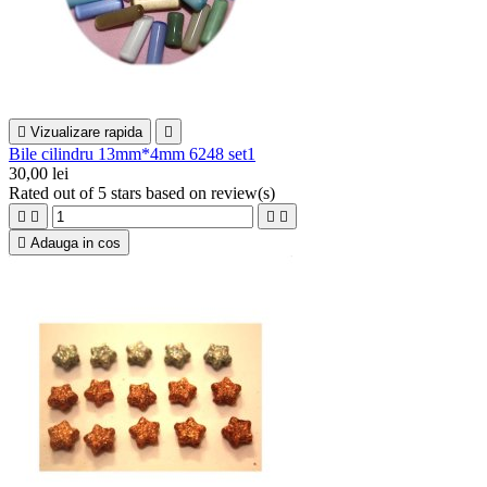

Vizualizare rapida

Bile cilindru 13mm*4mm 6248 set1
30,00 lei
Rated
out of 5 stars based on
review(s)





Adauga in cos