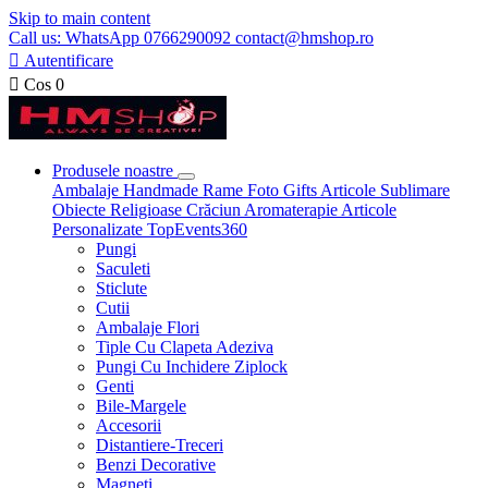
Skip to main content
Call us: WhatsApp 0766290092 contact@hmshop.ro

Autentificare

Cos
0
Produsele noastre
Ambalaje
Handmade
Rame Foto
Gifts
Articole Sublimare
Obiecte Religioase
Crăciun
Aromaterapie
Articole
Personalizate
TopEvents360
Pungi
Saculeti
Sticlute
Cutii
Ambalaje Flori
Tiple Cu Clapeta Adeziva
Pungi Cu Inchidere Ziplock
Genti
Bile-Margele
Accesorii
Distantiere-Treceri
Benzi Decorative
Magneti