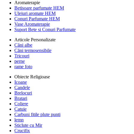
Aromaterapie
Betisoare parfumate HEM
Uleiuri aromate HEM
Conuri Parfumate HEM
Vase Aromaterapie
Suport Bete si Conuri Parfumate
Articole Personalizate
Căni albe
Căni termosensibile
Tricouri
perne
rame foto
Obiecte Religioase
Icoane
Candele
Brelocuri
Bratari
Coliere
Catuie
Carbuni fitile plute punti
lemn
Sticlute cu Mir
Crucifix