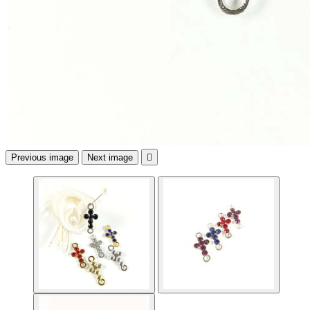
Previous image
Next image
