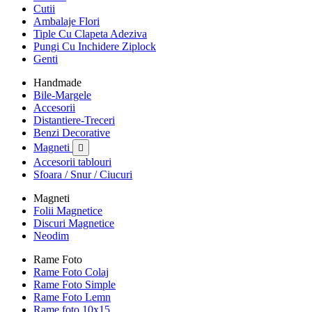
Cutii
Ambalaje Flori
Tiple Cu Clapeta Adeziva
Pungi Cu Inchidere Ziplock
Genti
Handmade
Bile-Margele
Accesorii
Distantiere-Treceri
Benzi Decorative
Magneti

Accesorii tablouri
Sfoara / Snur / Ciucuri
Magneti
Folii Magnetice
Discuri Magnetice
Neodim
Rame Foto
Rame Foto Colaj
Rame Foto Simple
Rame Foto Lemn
Rame foto 10x15