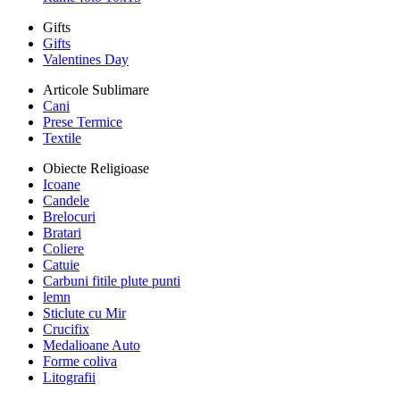
Gifts
Gifts
Valentines Day
Articole Sublimare
Cani
Prese Termice
Textile
Obiecte Religioase
Icoane
Candele
Brelocuri
Bratari
Coliere
Catuie
Carbuni fitile plute punti
lemn
Sticlute cu Mir
Crucifix
Medalioane Auto
Forme coliva
Litografii