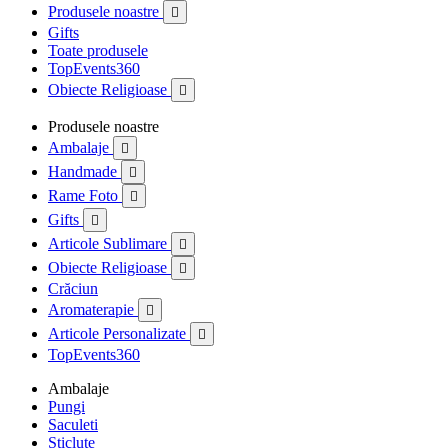
Produsele noastre

Gifts
Toate produsele
TopEvents360
Obiecte Religioase

Produsele noastre
Ambalaje

Handmade

Rame Foto

Gifts

Articole Sublimare

Obiecte Religioase

Crăciun
Aromaterapie

Articole Personalizate

TopEvents360
Ambalaje
Pungi
Saculeti
Sticlute