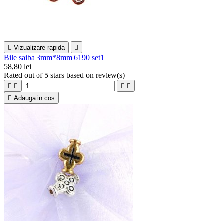

Vizualizare rapida

Bile saiba 3mm*8mm 6190 set1
58,80 lei
Rated
out of 5 stars based on
review(s)





Adauga in cos