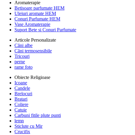
Aromaterapie
Betisoare parfumate HEM
Uleiuri aromate HEM
Conuri Parfumate HEM
Vase Aromaterapie
Suport Bete si Conuri Parfumate
Articole Personalizate
Căni albe
Căni termosensibile
Tricouri
perne
rame foto
Obiecte Religioase
Icoane
Candele
Brelocuri
Bratari
Coliere
Catuie
Carbuni fitile plute punti
lemn
Sticlute cu Mir
Crucifix