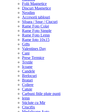
Folii Magnetice
Discuri Magnetice
Neodim
Accesorii tablouri
Sfoara / Snur / Ciucuri
Rame Foto Colaj
Rame Foto Simple
Rame Foto Lemn
Rame foto 10x15
Gifts
Valentines Day
Cani
Prese Termice
Textile
Icoane
Candele
Brelocuri
Bratari
Coliere
Catuie
Carbuni fitile plute punti
lemn
Sticlute cu Mir
Crucifix
Medalioane Auto