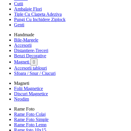
Cutii
Ambalaje Flori
Tiple Cu Clapeta Adeziva
Pungi Cu Inchidere Ziplock
Genti
Handmade
Bile-Margele
Accesorii
Distantiere-Treceri
Benzi Decorative
Magneti

Accesorii tablouri
Sfoara / Snur / Ciucuri
Magneti
Folii Magnetice
Discuri Magnetice
Neodim
Rame Foto
Rame Foto Colaj
Rame Foto Simple
Rame Foto Lemn
Rame foto 10x15