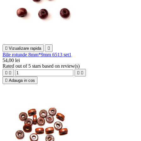

Vizualizare rapida

Bile rotunde 8mm*9mm 6513 set1
54,00 lei
Rated
out of 5 stars based on
review(s)





Adauga in cos