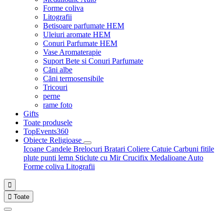
Forme coliva
Litografii
Betisoare parfumate HEM
Uleiuri aromate HEM
Conuri Parfumate HEM
Vase Aromaterapie
Suport Bete si Conuri Parfumate
Căni albe
Căni termosensibile
Tricouri
perne
rame foto
Gifts
Toate produsele
TopEvents360
Obiecte Religioase
Icoane
Candele
Brelocuri
Bratari
Coliere
Catuie
Carbuni fitile
plute punti
lemn
Sticlute cu Mir
Crucifix
Medalioane Auto
Forme coliva
Litografii


Toate