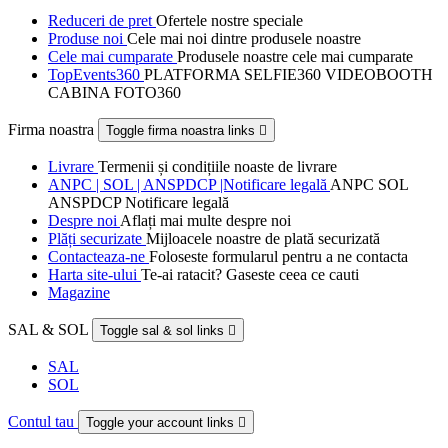
Reduceri de pret
Ofertele nostre speciale
Produse noi
Cele mai noi dintre produsele noastre
Cele mai cumparate
Produsele noastre cele mai cumparate
TopEvents360
PLATFORMA SELFIE360 VIDEOBOOTH
CABINA FOTO360
Firma noastra
Toggle firma noastra links

Livrare
Termenii și condițiile noaste de livrare
ANPC | SOL | ANSPDCP |Notificare legală
ANPC SOL
ANSPDCP Notificare legală
Despre noi
Aflați mai multe despre noi
Plăți securizate
Mijloacele noastre de plată securizată
Contacteaza-ne
Foloseste formularul pentru a ne contacta
Harta site-ului
Te-ai ratacit? Gaseste ceea ce cauti
Magazine
SAL & SOL
Toggle sal & sol links

SAL
SOL
Contul tau
Toggle your account links
