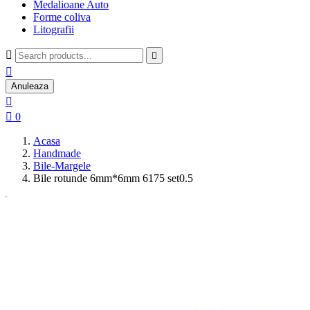
Medalioane Auto
Forme coliva
Litografii



Anuleaza


0
Acasa
Handmade
Bile-Margele
Bile rotunde 6mm*6mm 6175 set0.5