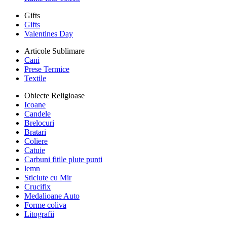
Gifts
Gifts
Valentines Day
Articole Sublimare
Cani
Prese Termice
Textile
Obiecte Religioase
Icoane
Candele
Brelocuri
Bratari
Coliere
Catuie
Carbuni fitile plute punti
lemn
Sticlute cu Mir
Crucifix
Medalioane Auto
Forme coliva
Litografii