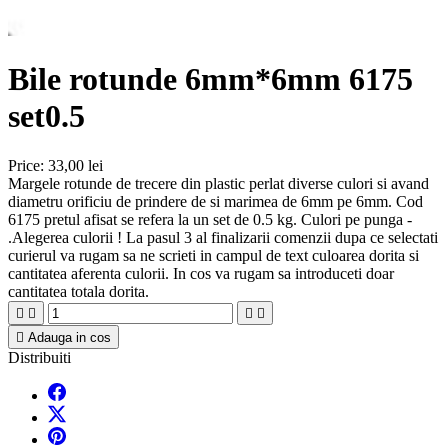
Bile rotunde 6mm*6mm 6175
set0.5
Price:
33,00 lei
Margele rotunde de trecere din plastic perlat diverse culori si avand
diametru orificiu de prindere de si marimea de 6mm pe 6mm. Cod
6175 pretul afisat se refera la un set de 0.5 kg. Culori pe punga -
.Alegerea culorii ! La pasul 3 al finalizarii comenzii dupa ce selectati
curierul va rugam sa ne scrieti in campul de text culoarea dorita si
cantitatea aferenta culorii. In cos va rugam sa introduceti doar
cantitatea totala dorita.





Adauga in cos
Distribuiti