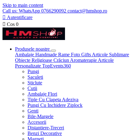
Skip to main content
Call us: WhatsApp 0766290092 contact@hmshop.ro

Autentificare

Cos
0
Produsele noastre
Ambalaje
Handmade
Rame Foto
Gifts
Articole Sublimare
Obiecte Religioase
Crăciun
Aromaterapie
Articole
Personalizate
TopEvents360
Pungi
Saculeti
Sticlute
Cutii
Ambalaje Flori
Tiple Cu Clapeta Adeziva
Pungi Cu Inchidere Ziplock
Genti
Bile-Margele
Accesorii
Distantiere-Treceri
Benzi Decorative
Magneti