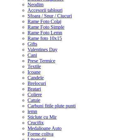
Neodim
Accesorii tablouri
Sfoara / Snur / Ciucuri
Rame Foto Colaj
Rame Foto Simple
Rame Foto Lemn
Rame foto 10x15
Gifts
Valentines Day
Cani
Prese Termice
Textile
Icoane
Candele
Brelocuri
Bratari
Coliere
Catuie
Carbuni fitile plute punti
lemn
Sticlute cu Mir
Crucifix
Medalioane Auto
Forme coliva
Litografii