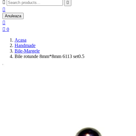



Anuleaza


0
Acasa
Handmade
Bile-Margele
Bile rotunde 8mm*8mm 6113 set0.5