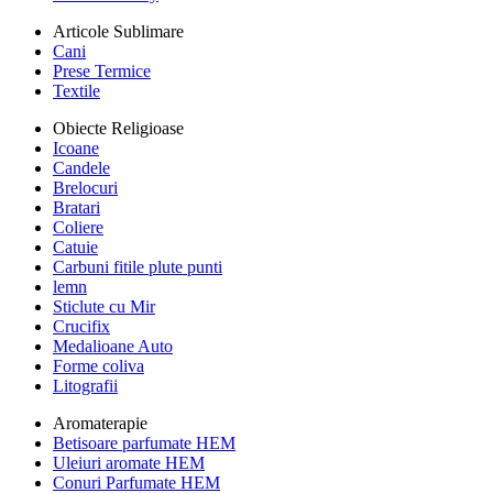
Articole Sublimare
Cani
Prese Termice
Textile
Obiecte Religioase
Icoane
Candele
Brelocuri
Bratari
Coliere
Catuie
Carbuni fitile plute punti
lemn
Sticlute cu Mir
Crucifix
Medalioane Auto
Forme coliva
Litografii
Aromaterapie
Betisoare parfumate HEM
Uleiuri aromate HEM
Conuri Parfumate HEM