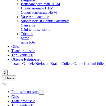
Betisoare parfumate HEM
Uleiuri aromate HEM
Conuri Parfumate HEM
Vase Aromaterapie
Suport Bete si Conuri Parfumate
Căni albe
Căni termosensibile
Tricouri
perne
rame foto
Gifts
Toate produsele
TopEvents360
Obiecte Religioase
Icoane
Candele
Brelocuri
Bratari
Coliere
Catuie
Carbuni fitile 


Toate
Produsele noastre

Gifts
Toate produsele
TopEvents360