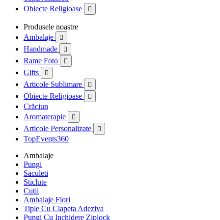
Obiecte Religioase

Produsele noastre
Ambalaje

Handmade

Rame Foto

Gifts

Articole Sublimare

Obiecte Religioase

Crăciun
Aromaterapie

Articole Personalizate

TopEvents360
Ambalaje
Pungi
Saculeti
Sticlute
Cutii
Ambalaje Flori
Tiple Cu Clapeta Adeziva
Pungi Cu Inchidere Ziplock