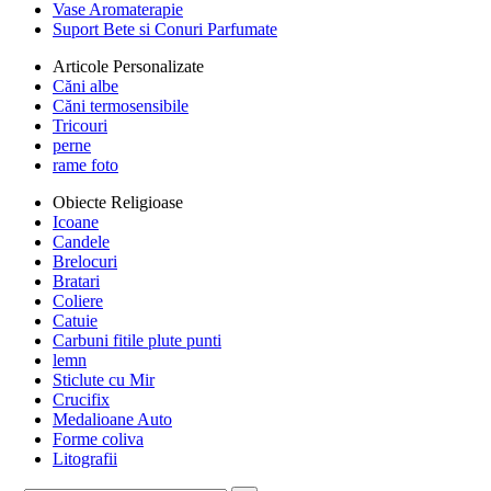
Vase Aromaterapie
Suport Bete si Conuri Parfumate
Articole Personalizate
Căni albe
Căni termosensibile
Tricouri
perne
rame foto
Obiecte Religioase
Icoane
Candele
Brelocuri
Bratari
Coliere
Catuie
Carbuni fitile plute punti
lemn
Sticlute cu Mir
Crucifix
Medalioane Auto
Forme coliva
Litografii