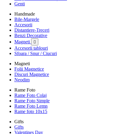
Genti
Handmade
Bile-Margele
Accesorii
Distantiere-Treceri
Benzi Decorative
Magneti

Accesorii tablouri
Sfoara / Snur / Ciucuri
Magneti
Folii Magnetice
Discuri Magnetice
Neodim
Rame Foto
Rame Foto Colaj
Rame Foto Simple
Rame Foto Lemn
Rame foto 10x15
Gifts
Gifts
Valentines Day