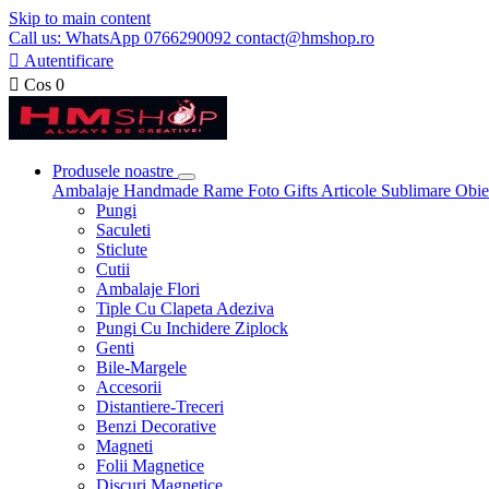
Skip to main content
Call us: WhatsApp 0766290092 contact@hmshop.ro

Autentificare

Cos
0
Produsele noastre
Ambalaje
Handmade
Rame Foto
Gifts
Articole Sublimare
Obie
Pungi
Saculeti
Sticlute
Cutii
Ambalaje Flori
Tiple Cu Clapeta Adeziva
Pungi Cu Inchidere Ziplock
Genti
Bile-Margele
Accesorii
Distantiere-Treceri
Benzi Decorative
Magneti
Folii Magnetice
Discuri Magnetice