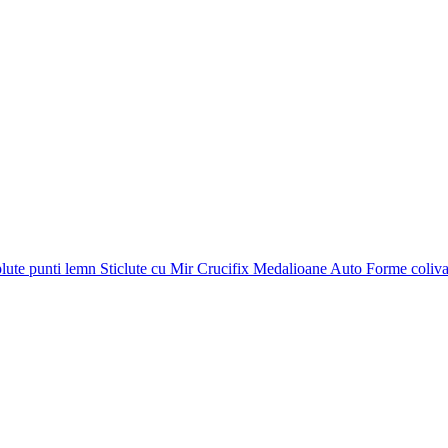
plute punti
lemn
Sticlute cu Mir
Crucifix
Medalioane Auto
Forme coliv