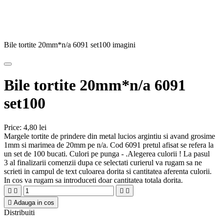
Bile tortite 20mm*n/a 6091 set100 imagini
Bile tortite 20mm*n/a 6091
set100
Price:
4,80 lei
Margele tortite de prindere din metal lucios argintiu si avand grosime
1mm si marimea de 20mm pe n/a. Cod 6091 pretul afisat se refera la
un set de 100 bucati. Culori pe punga - .Alegerea culorii ! La pasul
3 al finalizarii comenzii dupa ce selectati curierul va rugam sa ne
scrieti in campul de text culoarea dorita si cantitatea aferenta culorii.
In cos va rugam sa introduceti doar cantitatea totala dorita.





Adauga in cos
Distribuiti