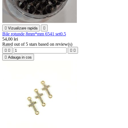

Vizualizare rapida

Bile rotunde 8mm*mm 6541 set0.5
54,00 lei
Rated
out of 5 stars based on
review(s)





Adauga in cos