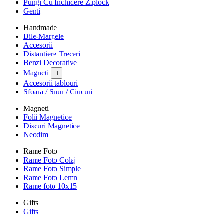
Pungi Cu Inchidere Ziplock
Genti
Handmade
Bile-Margele
Accesorii
Distantiere-Treceri
Benzi Decorative
Magneti

Accesorii tablouri
Sfoara / Snur / Ciucuri
Magneti
Folii Magnetice
Discuri Magnetice
Neodim
Rame Foto
Rame Foto Colaj
Rame Foto Simple
Rame Foto Lemn
Rame foto 10x15
Gifts
Gifts