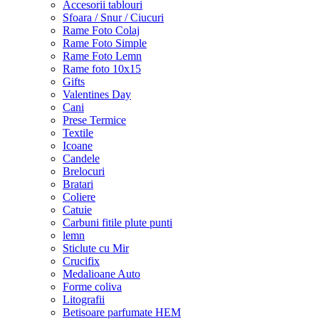
Accesorii tablouri
Sfoara / Snur / Ciucuri
Rame Foto Colaj
Rame Foto Simple
Rame Foto Lemn
Rame foto 10x15
Gifts
Valentines Day
Cani
Prese Termice
Textile
Icoane
Candele
Brelocuri
Bratari
Coliere
Catuie
Carbuni fitile plute punti
lemn
Sticlute cu Mir
Crucifix
Medalioane Auto
Forme coliva
Litografii
Betisoare parfumate HEM