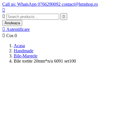
Call us: WhatsApp 0766290092 contact@hmshop.ro



Anuleaza

Autentificare

Cos
0
Acasa
Handmade
Bile-Margele
Bile tortite 20mm*n/a 6091 set100