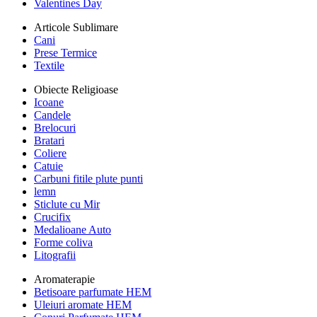
Valentines Day
Articole Sublimare
Cani
Prese Termice
Textile
Obiecte Religioase
Icoane
Candele
Brelocuri
Bratari
Coliere
Catuie
Carbuni fitile plute punti
lemn
Sticlute cu Mir
Crucifix
Medalioane Auto
Forme coliva
Litografii
Aromaterapie
Betisoare parfumate HEM
Uleiuri aromate HEM