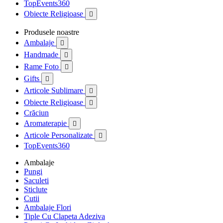
TopEvents360
Obiecte Religioase

Produsele noastre
Ambalaje

Handmade

Rame Foto

Gifts

Articole Sublimare

Obiecte Religioase

Crăciun
Aromaterapie

Articole Personalizate

TopEvents360
Ambalaje
Pungi
Saculeti
Sticlute
Cutii
Ambalaje Flori
Tiple Cu Clapeta Adeziva