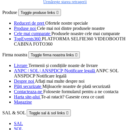
Urmărește starea retragerii
Produse
Toggle produse links

Reduceri de pret
Ofertele nostre speciale
Produse noi
Cele mai noi dintre produsele noastre
Cele mai cumparate
Produsele noastre cele mai cumparate
TopEvents360
PLATFORMA SELFIE360 VIDEOBOOTH
CABINA FOTO360
Firma noastra
Toggle firma noastra links

Livrare
Termenii și condițiile noaste de livrare
ANPC | SOL | ANSPDCP |Notificare legală
ANPC SOL
ANSPDCP Notificare legală
Despre noi
Aflați mai multe despre noi
Plăți securizate
Mijloacele noastre de plată securizată
Contacteaza-ne
Foloseste formularul pentru a ne contacta
Harta site-ului
Te-ai ratacit? Gaseste ceea ce cauti
Magazine
SAL & SOL
Toggle sal & sol links

SAL
SOL