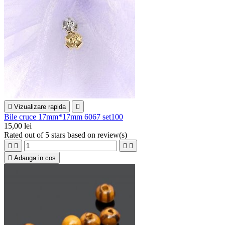

Vizualizare rapida

Bile cruce 17mm*17mm 6067 set100
15,00 lei
Rated
out of 5 stars based on
review(s)





Adauga in cos