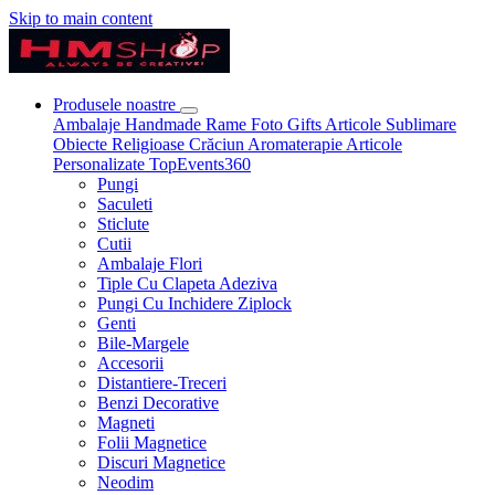
Skip to main content
Produsele noastre
Ambalaje
Handmade
Rame Foto
Gifts
Articole Sublimare
Obiecte Religioase
Crăciun
Aromaterapie
Articole
Personalizate
TopEvents360
Pungi
Saculeti
Sticlute
Cutii
Ambalaje Flori
Tiple Cu Clapeta Adeziva
Pungi Cu Inchidere Ziplock
Genti
Bile-Margele
Accesorii
Distantiere-Treceri
Benzi Decorative
Magneti
Folii Magnetice
Discuri Magnetice
Neodim