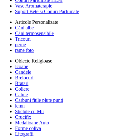
Conuri Parfumate HEM
Vase Aromaterapie
Suport Bete si Conuri Parfumate
Articole Personalizate
Căni albe
Căni termosensibile
Tricouri
perne
rame foto
Obiecte Religioase
Icoane
Candele
Brelocuri
Bratari
Coliere
Catuie
Carbuni fitile plute punti
lemn
Sticlute cu Mir
Crucifix
Medalioane Auto
Forme coliva
Litografii