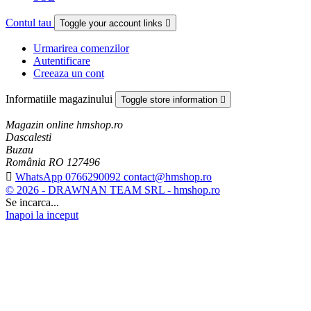
Contul tau
Toggle your account links

Urmarirea comenzilor
Autentificare
Creeaza un cont
Informatiile magazinului
Toggle store information

Magazin online hmshop.ro
Dascalesti
Buzau
România RO 127496

WhatsApp 0766290092 contact@hmshop.ro
© 2026 - DRAWNAN TEAM SRL - hmshop.ro
Se incarca...
Inapoi la inceput